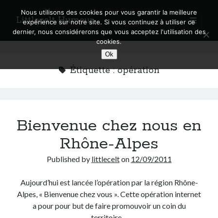
Nous utilisons des cookies pour vous garantir la meilleure
Littlecelt Humeur
open
expérience sur notre site. Si vous continuez à utiliser ce
primary
Sidebar
dernier, nous considérerons que vous acceptez l'utilisation des
menu
cookies.
Recherche sur le blog
Ok
Search
Étiquette :
opération
Bienvenue chez nous en
Derniers articles
Rhône-Alpes
Municipales 2026 : Lyon, Métropole et Caluire, mon choix pour l’avenir
Explorez les Chemins Enchantés à Vélo : Aventures Familiales près de
Published by
littlecelt
on
12/09/2011
Lyon !
Quel Lyonnais es-tu, Renaud Ducher ?
Aujourd’hui est lancée l’opération par la région Rhône-
A quand une véritable place pour le vélo à Caluire dans la Métropole de
Alpes, « Bienvenue chez vous ». Cette opération internet
Lyon ?
a pour pour but de faire promouvoir un coin du
Comment je vis ma vie sur un vélo
territoire…