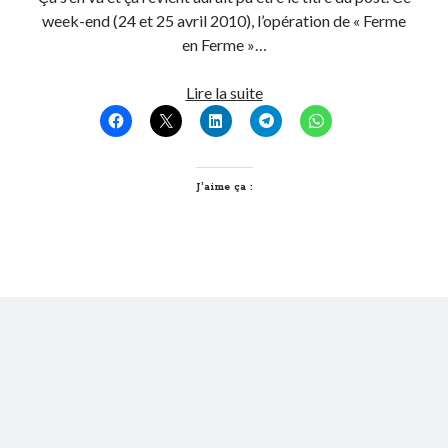
week-end (24 et 25 avril 2010), l’opération de « Ferme
en Ferme »…
On parle de quoi ?
A Lyon
L’hymne
Lire la suite
Bon plan du dimanche
de
Coup de coeur
nos
Daddy
campagnes
Engagé
J’aime ça :
Geek
Green
Humeur
Lectures
Lyon
Lyon à Livre Ouvert
Mini-monsieur
Non classé
Parole de Follower
Patchwork
Photos