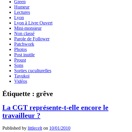
Green
Humeur
Lectures
Lyon
Lyon à Livre Ouvert
Mini-monsieur
Non classé
Parole de Follower
Patchwork
Photos
Post inutile
Proust
Sons
Sorties cuculturelles
Tavukoi
Vidéos
Étiquette :
grêve
La CGT représente-t-elle encore le
travailleur ?
Published by
littlecelt
on
10/01/2010