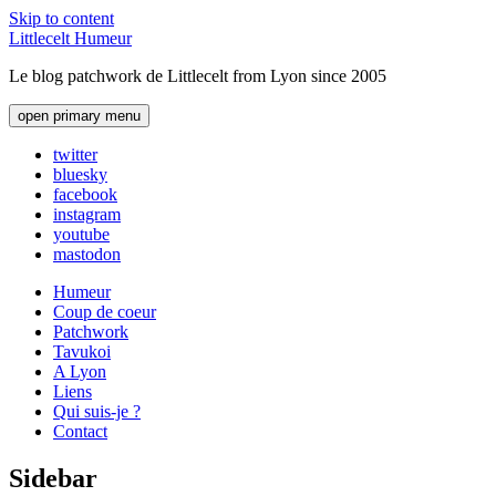
Skip to content
Littlecelt Humeur
Le blog patchwork de Littlecelt from Lyon since 2005
open primary menu
twitter
bluesky
facebook
instagram
youtube
mastodon
Humeur
Coup de coeur
Patchwork
Tavukoi
A Lyon
Liens
Qui suis-je ?
Contact
Sidebar