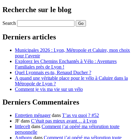
Recherche sur le blog
Search
Derniers articles
Municipales 2026 : Lyon, Métropole et Caluire, mon choix
pour l’avenir
Explorez les Chemins Enchantés à Vélo : Aventures
Familiales près de Lyon !
Quel Lyonnais es-tu, Renaud Ducher ?
A quand une véritable place pour le vélo à Caluire dans la
Métropole de Lyon ?
Comment je vis ma vie sur un vélo
Derniers Commentaires
Entretien ménager
dans
T’as vu quoi ? #52
JF
dans
C’était pas mieux avant… à Lyon
littlecelt
dans
Comment j’ai opéré ma vélorution toute
personnelle
Anthony
dans
Comment j’ai opéré ma vélorution toute