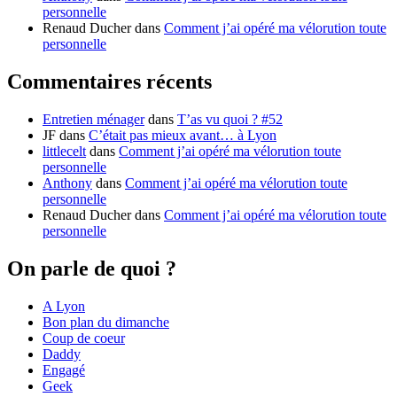
personnelle
Renaud Ducher
dans
Comment j’ai opéré ma vélorution toute
personnelle
Commentaires récents
Entretien ménager
dans
T’as vu quoi ? #52
JF
dans
C’était pas mieux avant… à Lyon
littlecelt
dans
Comment j’ai opéré ma vélorution toute
personnelle
Anthony
dans
Comment j’ai opéré ma vélorution toute
personnelle
Renaud Ducher
dans
Comment j’ai opéré ma vélorution toute
personnelle
On parle de quoi ?
A Lyon
Bon plan du dimanche
Coup de coeur
Daddy
Engagé
Geek