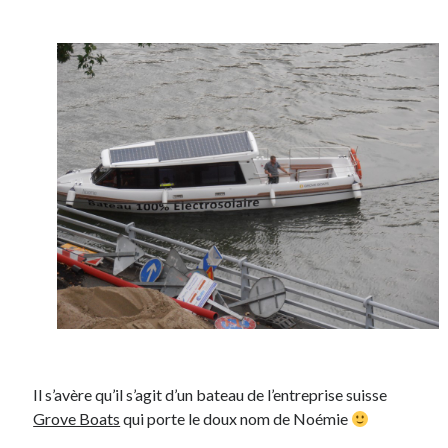
On parle de quoi ?
A Lyon
Bon plan du dimanche
Coup de coeur
Daddy
Engagé
Geek
Green
Humeur
Lectures
Lyon
Lyon à Livre Ouvert
Mini-monsieur
Non classé
Il s’avère qu’il s’agit d’un bateau de l’entreprise suisse
Parole de Follower
Grove Boats
qui porte le doux nom de Noémie
Patchwork
Photos