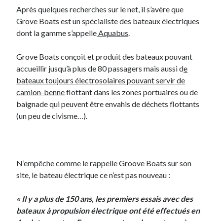
Après quelques recherches sur le net, il s’avère que
Post inutile
Grove Boats est un spécialiste des bateaux électriques
Proust
dont la gamme s’appelle
Aquabus
.
Sons
Sorties cuculturelles
Grove Boats conçoit et produit des bateaux pouvant
Tavukoi
accueillir jusqu’à plus de 80 passagers mais aussi d
e
Vidéos
bateaux toujours électrosolaires pouvant servir de
camion-benne
flottant dans les zones portuaires ou de
baignade qui peuvent être envahis de déchets flottants
(un peu de civisme…).
N’empêche comme le rappelle Groove Boats sur son
site, le bateau électrique ce n’est pas nouveau :
« Il y a plus de 150 ans, les premiers essais avec des
bateaux à propulsion électrique ont été effectués en