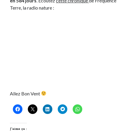
en 584 jours
. Ecoutez
cette chronique
de Fréquence
Terre, la radio nature :
Allez Bon Vent
J’aime ça :