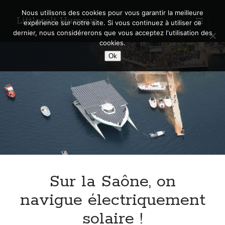
Nous utilisons des cookies pour vous garantir la meilleure
Littlecelt Humeur
open
expérience sur notre site. Si vous continuez à utiliser ce
primary
Sidebar
dernier, nous considérerons que vous acceptez l'utilisation des
menu
cookies.
Recherche sur le blog
Ok
Search
Derniers articles
Municipales 2026 : Lyon, Métropole et Caluire, mon choix pour l’avenir
Explorez les Chemins Enchantés à Vélo : Aventures Familiales près de
Lyon !
Sur la Saône, on
Quel Lyonnais es-tu, Renaud Ducher ?
A quand une véritable place pour le vélo à Caluire dans la Métropole de
navigue électriquement
Lyon ?
solaire !
Comment je vis ma vie sur un vélo