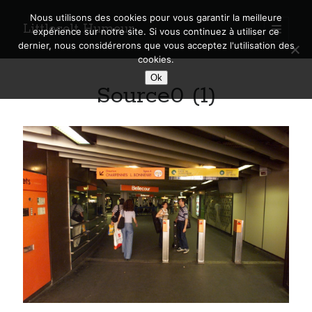
Nous utilisons des cookies pour vous garantir la meilleure
Littlecelt Humeur
open
expérience sur notre site. Si vous continuez à utiliser ce
primary
Sidebar
dernier, nous considérerons que vous acceptez l'utilisation des
menu
cookies.
Recherche sur le blog
Ok
Source0 (1)
Search
Derniers articles
Municipales 2026 : Lyon, Métropole et Caluire, mon choix pour l’avenir
Explorez les Chemins Enchantés à Vélo : Aventures Familiales près de
Lyon !
Quel Lyonnais es-tu, Renaud Ducher ?
A quand une véritable place pour le vélo à Caluire dans la Métropole de
Lyon ?
Comment je vis ma vie sur un vélo