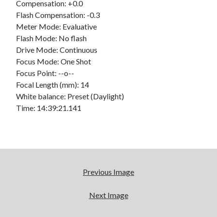
Compensation: +0.0
Flash Compensation: -0.3
On parle de quoi ?
Meter Mode: Evaluative
Flash Mode: No flash
A Lyon
Drive Mode: Continuous
Bon plan du dimanche
Focus Mode: One Shot
Coup de coeur
Focus Point: --o--
Daddy
Focal Length (mm): 14
Engagé
White balance: Preset (Daylight)
Geek
Time: 14:39:21.141
Green
Humeur
Lectures
Lyon
Lyon à Livre Ouvert
Mini-monsieur
Previous Image
Non classé
Parole de Follower
Next Image
Patchwork
Photos