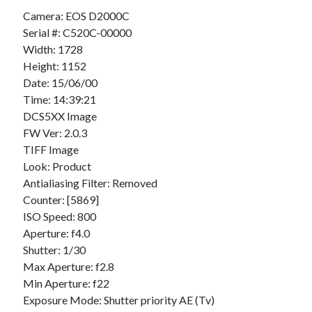
Camera: EOS D2000C
Serial #: C520C-00000
Derniers Commentaires
Width: 1728
Entretien ménager
dans
T’as vu quoi ? #52
Height: 1152
JF
dans
C’était pas mieux avant… à Lyon
Date: 15/06/00
littlecelt
dans
Comment j’ai opéré ma vélorution toute personnelle
Time: 14:39:21
Anthony
dans
Comment j’ai opéré ma vélorution toute personnelle
DCS5XX Image
Renaud Ducher
dans
Comment j’ai opéré ma vélorution toute
FW Ver: 2.0.3
personnelle
TIFF Image
Look: Product
Antialiasing Filter: Removed
Commentaires récents
Counter: [5869]
ISO Speed: 800
Entretien ménager
dans
T’as vu quoi ? #52
Aperture: f4.0
JF
dans
C’était pas mieux avant… à Lyon
Shutter: 1/30
littlecelt
dans
Comment j’ai opéré ma vélorution toute personnelle
Max Aperture: f2.8
Anthony
dans
Comment j’ai opéré ma vélorution toute personnelle
Min Aperture: f22
Renaud Ducher
dans
Comment j’ai opéré ma vélorution toute
personnelle
Exposure Mode: Shutter priority AE (Tv)