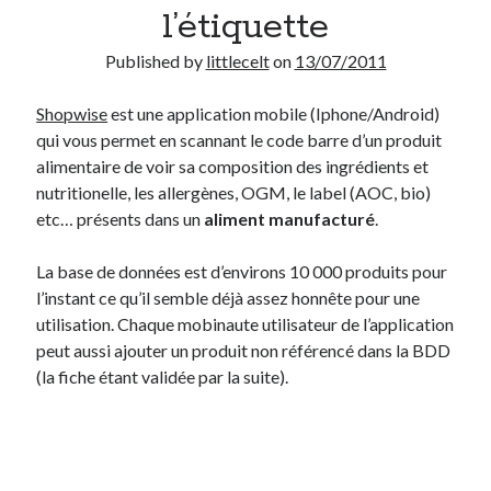
l’étiquette
Derniers Commentaires
Published by
littlecelt
on
13/07/2011
Entretien ménager
dans
T’as vu quoi ? #52
Shopwise
est une application mobile (Iphone/Android)
JF
dans
C’était pas mieux avant… à Lyon
qui vous permet en scannant le code barre d’un produit
littlecelt
dans
Comment j’ai opéré ma vélorution toute personnelle
alimentaire de voir sa composition des ingrédients et
Anthony
dans
Comment j’ai opéré ma vélorution toute personnelle
nutritionelle, les allergènes, OGM, le label (AOC, bio)
Renaud Ducher
dans
Comment j’ai opéré ma vélorution toute
etc… présents dans un
aliment manufacturé
.
personnelle
La base de données est d’environs 10 000 produits pour
l’instant ce qu’il semble déjà assez honnête pour une
Commentaires récents
utilisation. Chaque mobinaute utilisateur de l’application
Entretien ménager
dans
T’as vu quoi ? #52
peut aussi ajouter un produit non référencé dans la BDD
JF
dans
C’était pas mieux avant… à Lyon
(la fiche étant validée par la suite).
littlecelt
dans
Comment j’ai opéré ma vélorution toute personnelle
Anthony
dans
Comment j’ai opéré ma vélorution toute personnelle
Renaud Ducher
dans
Comment j’ai opéré ma vélorution toute
personnelle