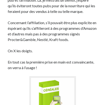
pub et l’affiliation. Là, je mettrais un bémol, j’espère
Post inutile
qu’ils éviteront toutes pubs pour de la nourriture qui les
Proust
feraient pour des vendus à telle ou telle marque.
Sons
Sorties cuculturelles
Concernant l’affiliation, s’il pouvait être plus explicite en
Tavukoi
éspérant qu’ils s’affilieront à des programmes d’Amazon
Vidéos
et d’autres mais pas à des programmes signés
Procter&Gamble, Nestlé, Kraft foods.
On X les doigts.
En tout cas la première prise en main est convaincante,
on verra à l’usage !