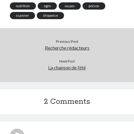
nutrition
ogm
ou pas
poison
scanner
shopwise
Previous Post
Recherche rédacteurs
Next Post
La chanson de l’été
2 Comments