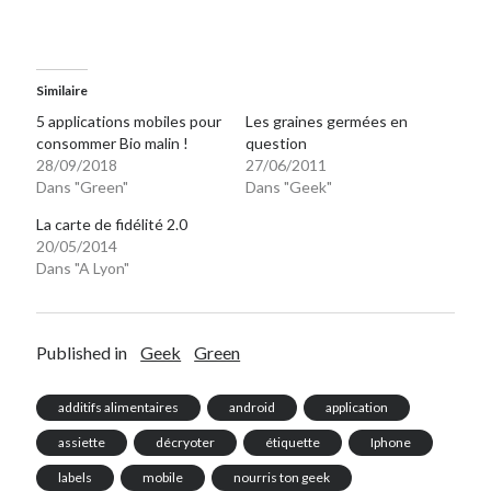
Similaire
5 applications mobiles pour
Les graines germées en
consommer Bio malin !
question
28/09/2018
27/06/2011
Dans "Green"
Dans "Geek"
La carte de fidélité 2.0
20/05/2014
Dans "A Lyon"
Published in
Geek
Green
additifs alimentaires
android
application
assiette
décryoter
étiquette
Iphone
labels
mobile
nourris ton geek