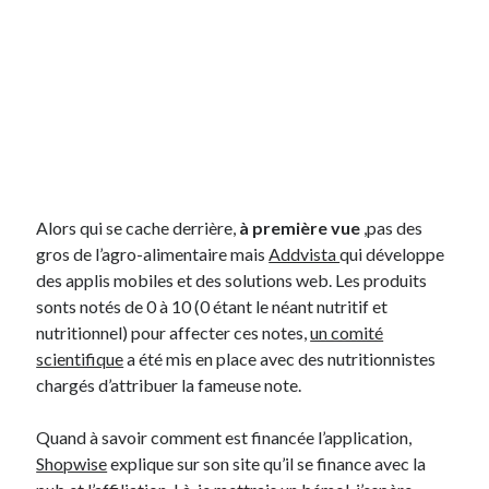
On parle de quoi ?
A Lyon
Bon plan du dimanche
Coup de coeur
Daddy
Engagé
Geek
Alors qui se cache derrière,
à première vue
,pas des
Green
gros de l’agro-alimentaire mais
Addvista
qui développe
Humeur
des applis mobiles et des solutions web. Les produits
Lectures
sonts notés de 0 à 10 (0 étant le néant nutritif et
Lyon
nutritionnel) pour affecter ces notes,
un comité
Lyon à Livre Ouvert
scientifique
a été mis en place avec des nutritionnistes
Mini-monsieur
chargés d’attribuer la fameuse note.
Non classé
Parole de Follower
Quand à savoir comment est financée l’application,
Patchwork
Shopwise
explique sur son site qu’il se finance avec la
Photos