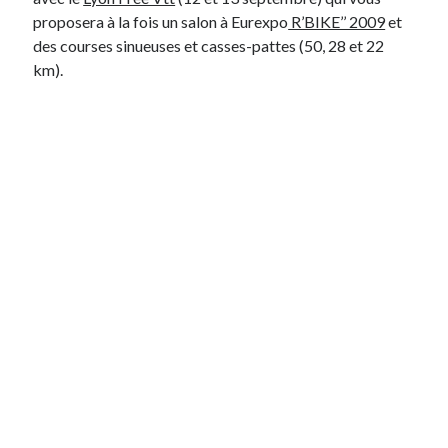
proposera à la fois un salon à Eurexpo
R’BIKE’’ 2009
et
des courses sinueuses et casses-pattes (50, 28 et 22
Derniers Commentaires
km).
Entretien ménager
dans
T’as vu quoi ? #52
JF
dans
C’était pas mieux avant… à Lyon
littlecelt
dans
Comment j’ai opéré ma vélorution toute personnelle
Anthony
dans
Comment j’ai opéré ma vélorution toute personnelle
Renaud Ducher
dans
Comment j’ai opéré ma vélorution toute
personnelle
Commentaires récents
Entretien ménager
dans
T’as vu quoi ? #52
JF
dans
C’était pas mieux avant… à Lyon
littlecelt
dans
Comment j’ai opéré ma vélorution toute personnelle
Anthony
dans
Comment j’ai opéré ma vélorution toute personnelle
Renaud Ducher
dans
Comment j’ai opéré ma vélorution toute
personnelle