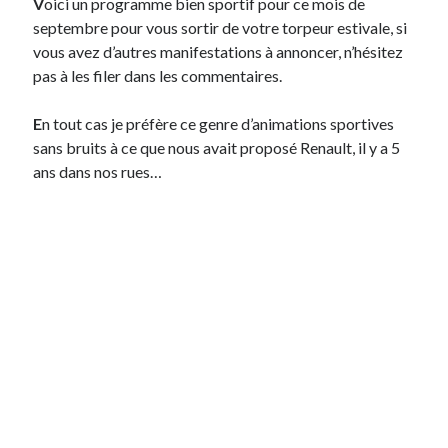
V
oici un programme bien sportif pour ce mois de
Post inutile
septembre pour vous sortir de votre torpeur estivale, si
Proust
vous avez d’autres manifestations à annoncer, n’hésitez
Sons
pas à les filer dans les commentaires.
Sorties cuculturelles
Tavukoi
E
n tout cas je préfère ce genre d’animations sportives
Vidéos
sans bruits à ce que nous avait proposé Renault, il y a 5
ans dans nos rues…