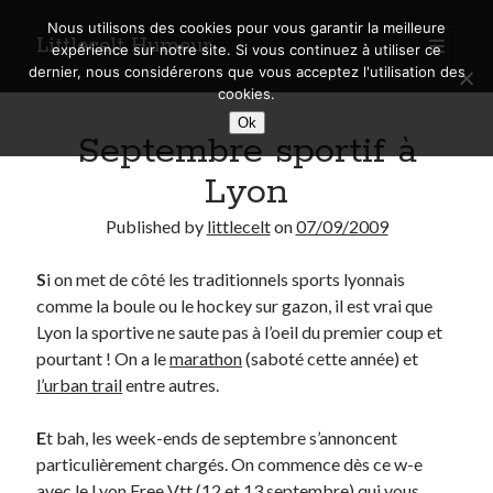
Nous utilisons des cookies pour vous garantir la meilleure
Littlecelt Humeur
open
expérience sur notre site. Si vous continuez à utiliser ce
primary
Sidebar
dernier, nous considérerons que vous acceptez l'utilisation des
menu
cookies.
Recherche sur le blog
Ok
Septembre sportif à
Search
Lyon
Published by
littlecelt
on
07/09/2009
S
i on met de côté les traditionnels sports lyonnais
Derniers articles
comme la boule ou le hockey sur gazon, il est vrai que
Municipales 2026 : Lyon, Métropole et Caluire, mon choix pour l’avenir
Lyon la sportive ne saute pas à l’oeil du premier coup et
Explorez les Chemins Enchantés à Vélo : Aventures Familiales près de
pourtant ! On a le
marathon
(saboté cette année) et
Lyon !
l’urban trail
entre autres.
Quel Lyonnais es-tu, Renaud Ducher ?
A quand une véritable place pour le vélo à Caluire dans la Métropole de
E
t bah, les week-ends de septembre s’annoncent
Lyon ?
particulièrement chargés. On commence dès ce w-e
Comment je vis ma vie sur un vélo
avec le
Lyon Free Vtt
(12 et 13 septembre) qui vous