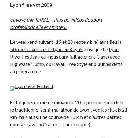
Lyon free vtt 2008
On parle de quoi ?
envoyé par
Toff81
. –
Plus de vidéos de sport
A Lyon
professionnelle et amateur.
Bon plan du dimanche
Coup de coeur
L
e week-end suivant (19 et 20 septembre) aura lieu la
Daddy
50eme traversée de Lyon en Kayak
ainsi que Le
Lyon
Engagé
River Festival
(qui
nous aura fait attendre 3 ans
) avec
Geek
Big Water Jump, du Kayak Free Style et d ‘autres défis
Green
au
programme
.
Humeur
Lectures
Lyon
Lyon à Livre Ouvert
E
t toujours ce même dimanche 20 septembre aura lieu
Mini-monsieur
le traditionnel
semi-marathon de Lyon
avec les rituels 21
Non classé
km mais aussi une course de 10 km et d’autres petites
Parole de Follower
courses (avec « Cracdo » par exemple).
Patchwork
Photos