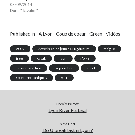
05/09/2014
Dans "Tavukoi"
Published in
A Lyon
Coup de coeur
Green
Vidéos
2009
Astérix et les jeux de Lugdunum
fatigué
free
kayak
lyon
r'bike
semi-marathon
septembre
sport
sports mécaniques
VTT
Previous Post
Lyon River Festival
Next Post
Do U breakfast in Lyon ?