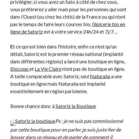
privilégier, si vous avez un Sato à côté de chez vous,
vous préfèrerez y aller mais pour les personnes qui sont
On parle de quoi ?
dans l’Ouest (ou chez les chtis) de la France ou qui n’ont
pas le temps de faire leurs courses bio,
l’épicerie bio en
A Lyon
ligne de Satoriz
est à votre service 24h/24 et 7j/7…
Bon plan du dimanche
Coup de coeur
E
t ce qui est bien dans l’histoire, enfin ce n’est qu’un
Daddy
détail, Satoriz est le premier réseau national (implanté
Engagé
dans différentes régions) a lancé une boutique en ligne,
Geek
Biocoop
et
La Vie Claire
n’ont pas de boutique en ligne.
Green
A taille comparable avec Satoriz, seul
Naturalia
a une
Humeur
boutique en ligne mais Naturalia est implanté
Lectures
essentiellement en région parisienne.
Lyon
Lyon à Livre Ouvert
Bonne chance donc à
Satoriz la Boutique
Mini-monsieur
Non classé
Ps : je ne suis pas commissionné
Parole de Follower
par cette boutique pour en parler, je suis juste fier de
Patchwork
bosser dans ce réseau et de parler de comment il
Photos