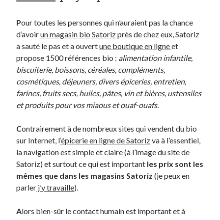
P
our toutes les personnes qui n’auraient pas la chance
Derniers Commentaires
d’avoir
un magasin bio Satoriz
près de chez eux, Satoriz
Entretien ménager
dans
T’as vu quoi ? #52
a sauté le pas et a ouvert
une boutique en ligne
et
JF
dans
C’était pas mieux avant… à Lyon
propose 1500 références bio :
alimentation infantile,
littlecelt
dans
Comment j’ai opéré ma vélorution toute personnelle
biscuiterie, boissons, céréales, compléments,
Anthony
dans
Comment j’ai opéré ma vélorution toute personnelle
cosmétiques, déjeuners, divers épiceries, entretien,
Renaud Ducher
dans
Comment j’ai opéré ma vélorution toute
farines, fruits secs, huiles, pâtes, vin et bières, ustensiles
personnelle
et produits pour vos miaous et ouaf-ouafs.
C
ontrairement à de nombreux sites qui vendent du bio
Commentaires récents
sur Internet, l
‘épicerie en ligne de Satoriz
va à l’essentiel,
la navigation est simple et claire (à l’image du site de
Entretien ménager
dans
T’as vu quoi ? #52
Satoriz) et surtout ce qui est important
les prix sont les
JF
dans
C’était pas mieux avant… à Lyon
mêmes que dans les magasins Satoriz
(je peux en
littlecelt
dans
Comment j’ai opéré ma vélorution toute personnelle
parler
j’y travaille
).
Anthony
dans
Comment j’ai opéré ma vélorution toute personnelle
Renaud Ducher
dans
Comment j’ai opéré ma vélorution toute
personnelle
A
lors bien-sûr le contact humain est important et à