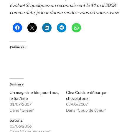
évolue! Si quelques-un reconnaissent le 11 mai 2008
Post inutile
comme date, je leur donne rendez-vous où vous savez!
Proust
Sons
Sorties cuculturelles
Tavukoi
Vidéos
J’aime ça :
Similaire
Un magazine bio pour tous,
Clea Cuisine débarque
le Sat’info
chez Satoriz
31/07/2007
08/05/2007
Dans "Green"
Dans "Coup de coeur"
Satoriz
05/06/2006
Dans "Coup de coeur"