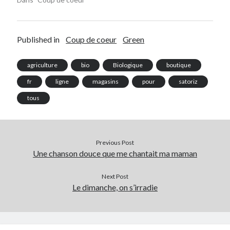
Published in
Coup de coeur
Green
agriculture
bio
Biologique
boutique
fr
ligne
magasins
pour
satoriz
tous
Previous Post
Une chanson douce que me chantait ma maman
Next Post
Le dimanche, on s’irradie