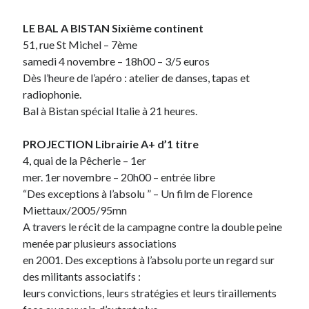
LE BAL A BISTAN Sixième continent
On parle de quoi ?
51, rue St Michel – 7ème
A Lyon
samedi 4 novembre – 18h00 – 3/5 euros
Bon plan du dimanche
Dès l’heure de l’apéro : atelier de danses, tapas et
Coup de coeur
radiophonie.
Daddy
Bal à Bistan spécial Italie à 21 heures.
Engagé
Geek
PROJECTION Librairie A+ d’1 titre
Green
4, quai de la Pêcherie – 1er
Humeur
mer. 1er novembre – 20h00 – entrée libre
Lectures
“Des exceptions à l’absolu ” – Un film de Florence
Lyon
Miettaux/2005/95mn
Lyon à Livre Ouvert
A travers le récit de la campagne contre la double peine
Mini-monsieur
menée par plusieurs associations
Non classé
en 2001. Des exceptions à l’absolu porte un regard sur
Parole de Follower
des militants associatifs :
Patchwork
leurs convictions, leurs stratégies et leurs tiraillements
Photos