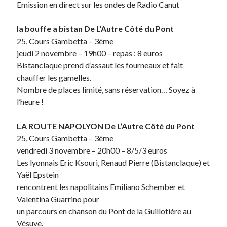
Emission en direct sur les ondes de Radio Canut
Derniers Commentaires
la bouffe a bistan De L’Autre Côté du Pont
25, Cours Gambetta – 3ème
Entretien ménager
dans
T’as vu quoi ? #52
jeudi 2 novembre – 19h00 – repas : 8 euros
JF
dans
C’était pas mieux avant… à Lyon
Bistanclaque prend d’assaut les fourneaux et fait
littlecelt
dans
Comment j’ai opéré ma vélorution toute personnelle
chauffer les gamelles.
Anthony
dans
Comment j’ai opéré ma vélorution toute personnelle
Nombre de places limité, sans réservation… Soyez à
Renaud Ducher
dans
Comment j’ai opéré ma vélorution toute
l’heure !
personnelle
LA ROUTE NAPOLYON De L’Autre Côté du Pont
25, Cours Gambetta – 3ème
Commentaires récents
vendredi 3 novembre – 20h00 – 8/5/3 euros
Entretien ménager
dans
T’as vu quoi ? #52
Les lyonnais Eric Ksouri, Renaud Pierre (Bistanclaque) et
JF
dans
C’était pas mieux avant… à Lyon
Yaël Epstein
littlecelt
dans
Comment j’ai opéré ma vélorution toute personnelle
rencontrent les napolitains Emiliano Schember et
Anthony
dans
Comment j’ai opéré ma vélorution toute personnelle
Valentina Guarrino pour
Renaud Ducher
dans
Comment j’ai opéré ma vélorution toute
un parcours en chanson du Pont de la Guillotière au
personnelle
Vésuve.