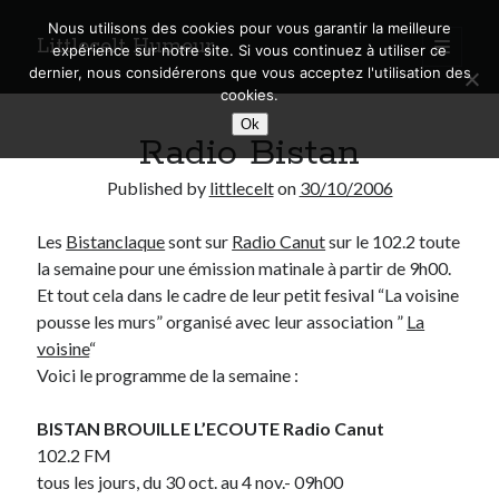
Nous utilisons des cookies pour vous garantir la meilleure
Littlecelt Humeur
open
expérience sur notre site. Si vous continuez à utiliser ce
primary
Sidebar
dernier, nous considérerons que vous acceptez l'utilisation des
menu
cookies.
Recherche sur le blog
Ok
Radio Bistan
Search
Published by
littlecelt
on
30/10/2006
Les
Bistanclaque
sont sur
Radio Canut
sur le 102.2 toute
la semaine pour une émission matinale à partir de 9h00.
Derniers articles
Et tout cela dans le cadre de leur petit fesival “La voisine
pousse les murs” organisé avec leur association ”
La
Municipales 2026 : Lyon, Métropole et Caluire, mon choix pour l’avenir
voisine
“
Explorez les Chemins Enchantés à Vélo : Aventures Familiales près de
Voici le programme de la semaine :
Lyon !
Quel Lyonnais es-tu, Renaud Ducher ?
BISTAN BROUILLE L’ECOUTE Radio Canut
A quand une véritable place pour le vélo à Caluire dans la Métropole de
Lyon ?
102.2 FM
Comment je vis ma vie sur un vélo
tous les jours, du 30 oct. au 4 nov.- 09h00