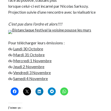
face au pouvoir, d’autant plus
Post inutile
lorsque celui-ci est incarné par Nicolas Sarkozy.
Proust
Projection suivie d’une rencontre avec la réalisatrice
Sons
Sorties cuculturelles
C’est pas dans l’ordre et alors!!!!
Tavukoi
Vidéos
Pour télécharger leurs émissions :
du
Lundi 30 Octobre
du
Mardi 31 Octobre
du
Mercredi 1 Novembre
du
Jeudi 2 Novembre
du
Vendredi 3 Novembre
du
Samedi 4 Novembre
J’aime ça :