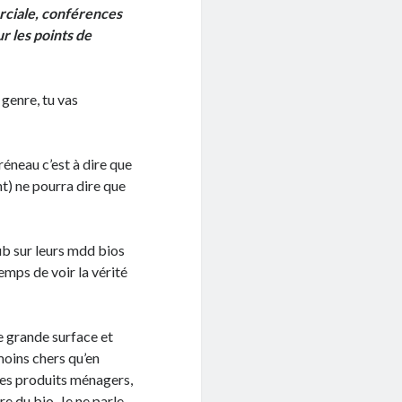
rciale, conférences
ur les points de
 genre, tu vas
neau c’est à dire que
nt) ne pourra dire que
ub sur leurs mdd bios
emps de voir la vérité
ne grande surface et
 moins chers qu’en
 les produits ménagers,
e du bio. Je ne parle