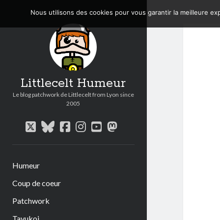
Nous utilisons des cookies pour vous garantir la meilleure exp
Littlecelt Humeur
Le blog patchwork de Littlecelt from Lyon since
2005
twitter
bluesky
facebook
instagram
youtube
mastodon
Humeur
Coup de coeur
Patchwork
Tavukoi