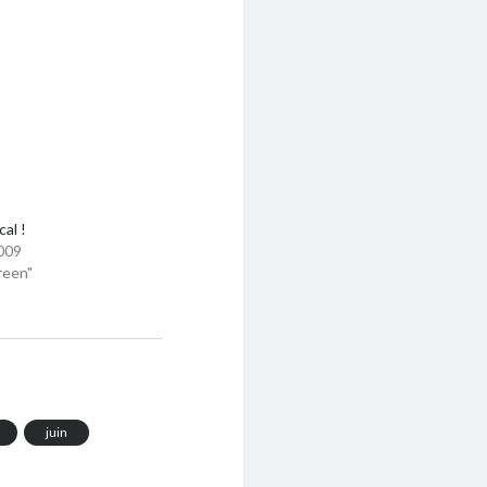
cal !
009
reen"
juin