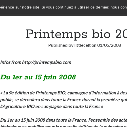
érience sur notre site. Si vous continuez à utiliser ce dernier, nous co
Printemps bio 2
Published by
littlecelt
on
01/05/2008
Infos from
http://printempsbio.com
Du 1er au 15 juin 2008
« La 9e édition de Printemps BIO, campagne d’information à des
public, se déroulera dans toute la France durant la première qui
L’Agriculture BIO en campagne dans toute la France
Du 1er au 15 juin 2008 dans toute la France, l’ensemble des acte
biologique se mobilise pour la nouvelle édition de la quinzaine n