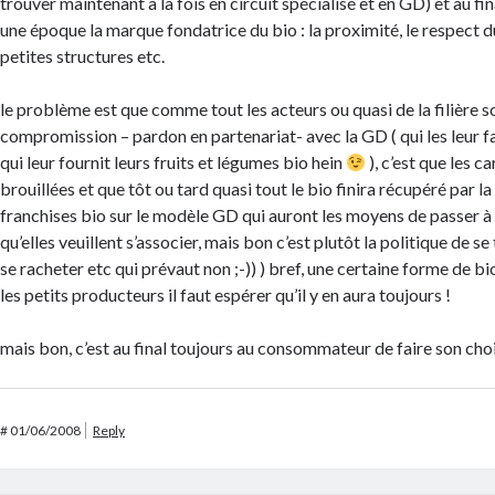
trouver maintenant à la fois en circuit spécialisé et en GD) et au fi
une époque la marque fondatrice du bio : la proximité, le respect 
petites structures etc.
le problème est que comme tout les acteurs ou quasi de la filière s
compromission – pardon en partenariat- avec la GD ( qui les leur f
qui leur fournit leurs fruits et légumes bio hein
), c’est que les c
brouillées et que tôt ou tard quasi tout le bio finira récupéré par 
franchises bio sur le modèle GD qui auront les moyens de passer à l
qu’elles veuillent s’associer, mais bon c’est plutôt la politique de se 
se racheter etc qui prévaut non ;-)) ) bref, une certaine forme de bi
les petits producteurs il faut espérer qu’il y en aura toujours !
mais bon, c’est au final toujours au consommateur de faire son ch
#
01/06/2008
Reply