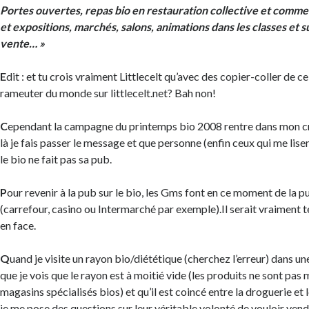
Portes ouvertes, repas bio en restauration collective et comme
et expositions, marchés, salons, animations dans les classes et s
vente… »
E
dit : et tu crois vraiment Littlecelt qu’avec des copier-coller de ce
rameuter du monde sur littlecelt.net? Bah non!
C
ependant la campagne du printemps bio 2008 rentre dans mon cré
là je fais passer le message et que personne (enfin ceux qui me lise
le bio ne fait pas sa pub.
P
our revenir à la pub sur le bio, les Gms font en ce moment de la p
(carrefour, casino ou Intermarché par exemple).Il serait vraiment t
en face.
Q
uand je visite un rayon bio/diététique (cherchez l’erreur) dans u
que je vois que le rayon est à moitié vide (les produits ne sont pas
magasins spécialisés bios) et qu’il est coincé entre la droguerie et
je me pose des questions sur leur véritable volonté de vouloir vendr