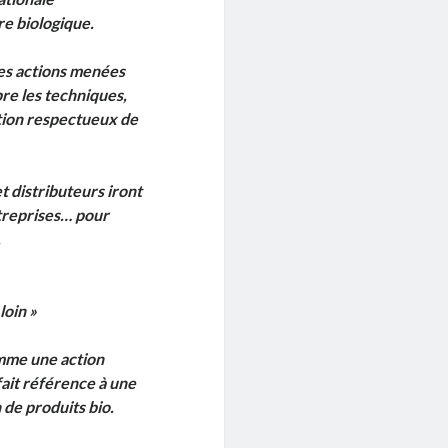
re biologique.
des actions menées
bre les techniques,
ction respectueux de
 distributeurs iront
ntreprises… pour
.
loin »
omme une action
fait référence à une
de produits bio.