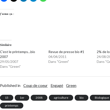
J’aime ça :
Similaire
C’est le printemps…bio
Revue de presse bio #1
2% de lo
2007
04/04/2011
24/08/2
29/05/2007
Dans "Green"
Dans "G
Dans "Green"
Published in
Coup de coeur
Engagé
Green
15
1er
2008
agriculture
bio
Biologique
printemps