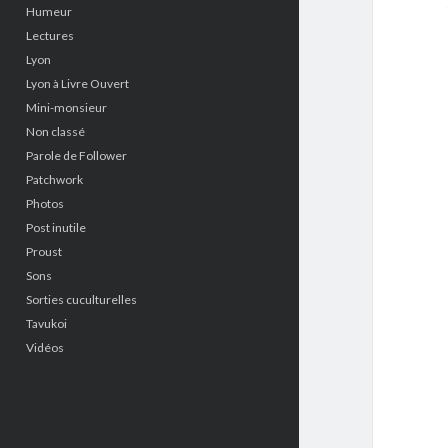
Humeur
Lectures
Lyon
Lyon à Livre Ouvert
Mini-monsieur
Non classé
Parole de Follower
Patchwork
Photos
Post inutile
Proust
Sons
Sorties cuculturelles
Tavukoi
Vidéos