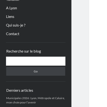
A Lyon
Liens
Qui suis-je ?
Contact
Sidebar
Recherche sur le blog
Search
Derniers articles
Municipales 2026 : Lyon, Métropole et Caluire,
mon choix pour l’avenir