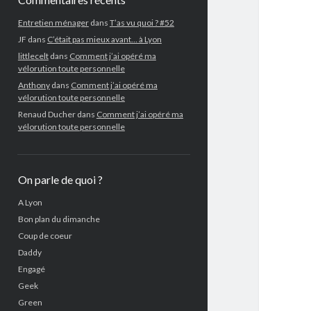
Entretien ménager
dans
T’as vu quoi ? #52
JF
dans
C’était pas mieux avant… à Lyon
littlecelt
dans
Comment j’ai opéré ma
vélorution toute personnelle
Anthony
dans
Comment j’ai opéré ma
vélorution toute personnelle
Renaud Ducher
dans
Comment j’ai opéré ma
vélorution toute personnelle
On parle de quoi ?
A Lyon
Bon plan du dimanche
Coup de coeur
Daddy
Engagé
Geek
Green