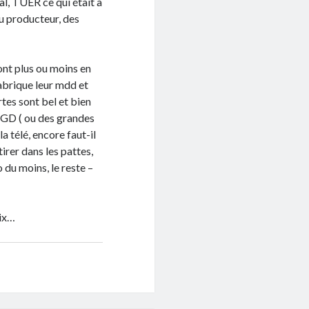
nal, TUER ce qui était à
du producteur, des
ont plus ou moins en
abrique leur mdd et
artes sont bel et bien
la GD ( ou des grandes
a télé, encore faut-il
tirer dans les pattes,
o du moins, le reste –
oix…