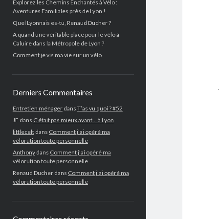
Explorez les Chemins Enchantés à Vélo :
Aventures Familiales près de Lyon !
Quel Lyonnais es-tu, Renaud Ducher ?
A quand une véritable place pour le vélo à
Caluire dans la Métropole de Lyon ?
Comment je vis ma vie sur un vélo
Derniers Commentaires
Entretien ménager
dans
T’as vu quoi ? #52
JF
dans
C’était pas mieux avant… à Lyon
littlecelt
dans
Comment j’ai opéré ma
vélorution toute personnelle
Anthony
dans
Comment j’ai opéré ma
vélorution toute personnelle
Renaud Ducher
dans
Comment j’ai opéré ma
vélorution toute personnelle
Commentaires récents