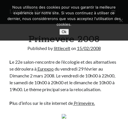
Nous utilisons des cookies pour vous garantir la meilleure
Littlecelt Humeur
open
expérience sur notre site. Si vous continuez à utiliser ce
primary
Sidebar
dernier, nous considérerons que vous acceptez l'utilisation des
menu
cookies.
Recherche sur le blog
Ok
Primevere 2008
Search
Published by
littlecelt
on
15/02/2008
L
e 22e salon-rencontre de l’écologie et des alternatives
se déroulera à
Eurexpo
du vendredi 29 février au
Derniers articles
Dimanche 2 mars 2008. Le vendredi de 10h00 à 22h00,
le samedi de 10h00 à 20h00 et le dimanche de 10h00 à
Municipales 2026 : Lyon, Métropole et Caluire, mon choix pour l’avenir
19h00. Le thème principal sera la relocalisation.
Explorez les Chemins Enchantés à Vélo : Aventures Familiales près de
Lyon !
P
lus d’infos sur le site internet de
Primevère.
Quel Lyonnais es-tu, Renaud Ducher ?
A quand une véritable place pour le vélo à Caluire dans la Métropole de
Lyon ?
Comment je vis ma vie sur un vélo