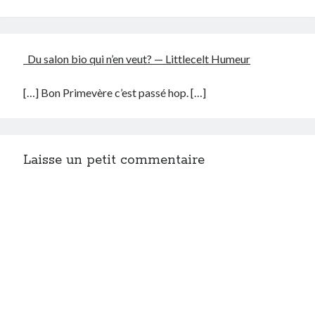
Post inutile
Proust
Sons
Du salon bio qui n’en veut? — Littlecelt Humeur
Sorties cuculturelles
Tavukoi
[…] Bon Primevère c’est passé hop. […]
Vidéos
Laisse un petit commentaire