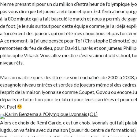
Ne me prenant ni pour un du million d’entraîneur de l’olympique lyo
pas vous dire que tel joueur a été bon et que c’est l’entraîneur qui
à la 80e minute qui a fait basculé le match et nous a permis de gagn
de foot, je le suis surtout pour cette équipe comme je l’ai déjà expli
a forcément des joueurs qui ont été mes chouchous et pas forcémen
A ce moment-là j’ai une pensée pour Tof (Christophe Delmotte) qui
remontées du feu de dieu, pour David Linarès et son jumeau Phillip
philosophe Vikash. Vous allez me dire c’est vraiment old school, ton 
niveau réfs.
Mais on va dire que si les titres se sont enchaînés de 2002 à 2008, 
espagnole niveau entrées et sorties de joueurs même si des cadres 
l’esprit de la maison lyonnaise comme Coupet, Govou ou encore Ju
départs ne fut ni bon pour le club ni pour leurs carrières et pour c
M. Puel
Alors ce choix de Rémi Garde, c’est un choix lyonnais qui fait plais
lugdu, on va faire avec du maison (joueur du centre de formations)