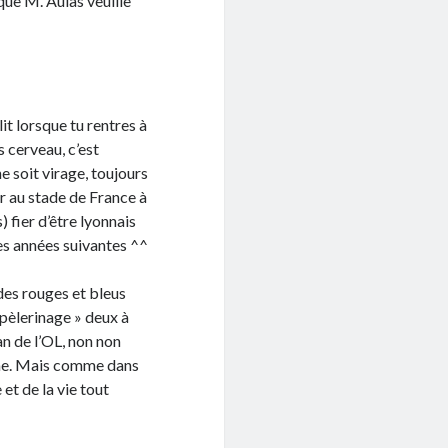
que M. Aulas veuille
it lorsque tu rentres à
s cerveau, c’est
ne soit virage, toujours
r au stade de France à
) fier d’être lyonnais
les années suivantes ^^
 des rouges et bleus
 pèlerinage » deux à
fan de l’OL, non non
isme. Mais comme dans
 et de la vie tout