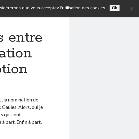
nsidérerons que vous acceptez l'utilisation des cookies.
Ok
 entre
ration
tion
le, la nomination de
 Gaules. Alors, oui je
ts qui sont
à part. Enfin à part,