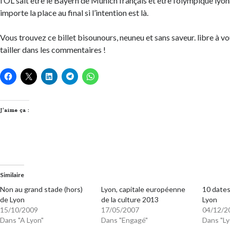
l’OL sait être le Bayern de Munich français et être l’olympique lyon
importe la place au final si l’intention est là.
Vous trouvez ce billet bisounours, neuneu et sans saveur. libre à 
tailler dans les commentaires !
J’aime ça :
Similaire
Non au grand stade (hors)
Lyon, capitale européenne
10 dates
de Lyon
de la culture 2013
Lyon
15/10/2009
17/05/2007
04/12/2
Dans "A Lyon"
Dans "Engagé"
Dans "Ly