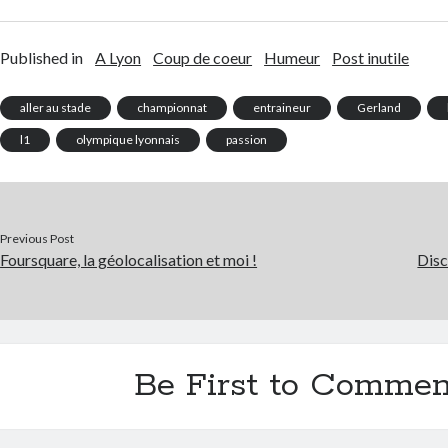
Published in
A Lyon
Coup de coeur
Humeur
Post inutile
aller au stade
championnat
entraineur
Gerland
l1
olympique lyonnais
passion
Previous Post
Foursquare, la géolocalisation et moi !
Disc
Be First to Commen