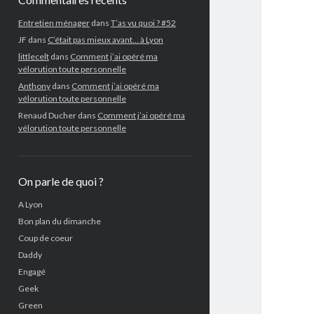
Entretien ménager
dans
T’as vu quoi ? #52
JF
dans
C’était pas mieux avant… à Lyon
littlecelt
dans
Comment j’ai opéré ma
vélorution toute personnelle
Anthony
dans
Comment j’ai opéré ma
vélorution toute personnelle
Renaud Ducher
dans
Comment j’ai opéré ma
vélorution toute personnelle
On parle de quoi ?
A Lyon
Bon plan du dimanche
Coup de coeur
Daddy
Engagé
Geek
Green