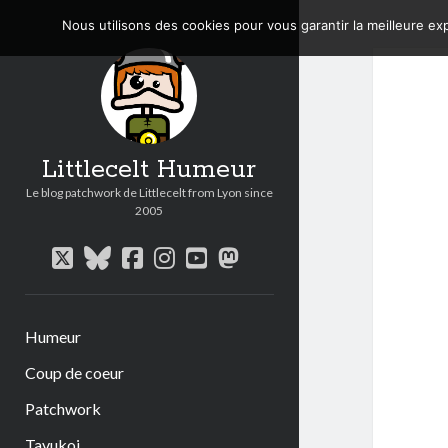
Nous utilisons des cookies pour vous garantir la meilleure exp
Littlecelt Humeur
Le blog patchwork de Littlecelt from Lyon since
2005
twitter
bluesky
facebook
instagram
youtube
mastodon
Humeur
Coup de coeur
Patchwork
Tavukoi