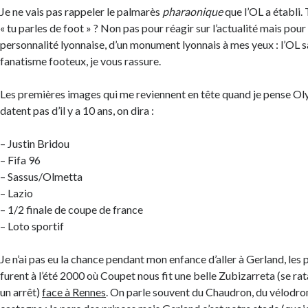
Je ne vais pas rappeler le palmarès
pharaonique
que l’OL a établi.
« tu parles de foot » ? Non pas pour réagir sur l’actualité mais pour
personnalité lyonnaise, d’un monument lyonnais à mes yeux : l’OL 
fanatisme footeux, je vous rassure.
Les premières images qui me reviennent en tête quand je pense O
datent pas d’il y a 10 ans, on dira :
– Justin Bridou
– Fifa 96
– Sassus/Olmetta
– Lazio
– 1/2 finale de coupe de france
– Loto sportif
Je n’ai pas eu la chance pendant mon enfance d’aller à Gerland, les
furent à l’été 2000 où Coupet nous fit une belle Zubizarreta (se r
un arrêt)
face à Rennes
. On parle souvent du Chaudron, du vélodro