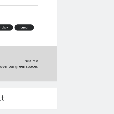
hobby
joueur
Next Post
over our green spaces
t