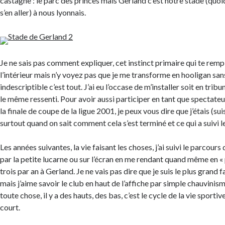
castagne : le parc des princes mais Gerland c’est notre stade (quoi
s’en aller) à nous lyonnais.
Je ne sais pas comment expliquer, cet instinct primaire qui te rempl
l’intérieur mais n’y voyez pas que je me transforme en hooligan san
indescriptible c’est tout. J’ai eu l’occase de m’installer soit en tribu
le même ressenti. Pour avoir aussi participer en tant que spectateu
la finale de coupe de la ligue 2001, je peux vous dire que j’étais (suis
surtout quand on sait comment cela s’est terminé et ce qui a suivi 
Les années suivantes, la vie faisant les choses, j’ai suivi le parcours
par la petite lucarne ou sur l’écran en me rendant quand même en «
trois par an à Gerland. Je ne vais pas dire que je suis le plus grand 
mais j’aime savoir le club en haut de l’affiche par simple chauvin
toute chose, il y a des hauts, des bas, c’est le cycle de la vie sportive
court.