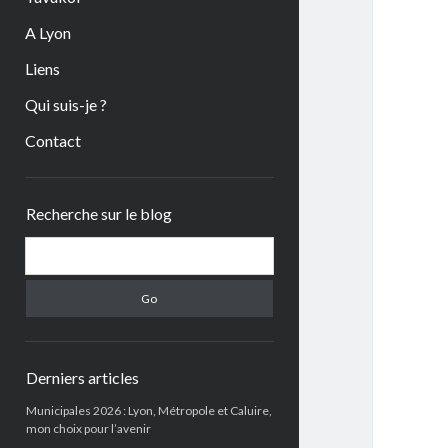
A Lyon
Liens
Qui suis-je ?
Contact
Sidebar
Recherche sur le blog
Search
Derniers articles
Municipales 2026 : Lyon, Métropole et Caluire,
mon choix pour l’avenir