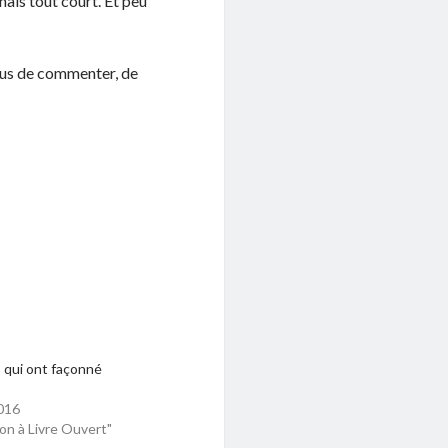
nais tout court. Et peu
vous de commenter, de
 qui ont façonné
016
on à Livre Ouvert"