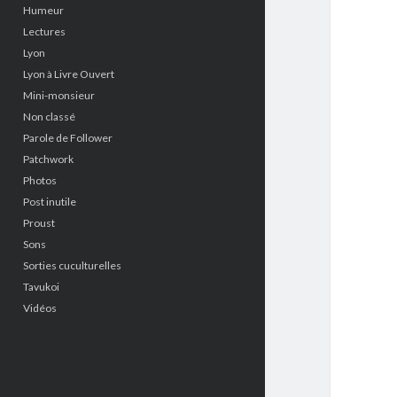
Humeur
Lectures
Lyon
Lyon à Livre Ouvert
Mini-monsieur
Non classé
Parole de Follower
Patchwork
Photos
Post inutile
Proust
Sons
Sorties cuculturelles
Tavukoi
Vidéos