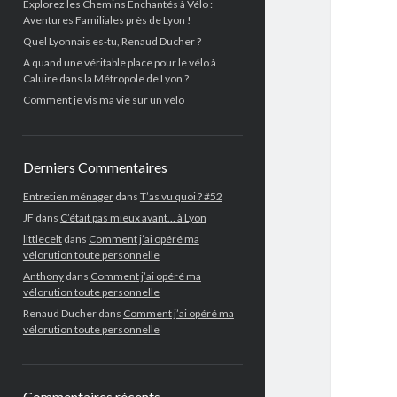
Explorez les Chemins Enchantés à Vélo :
Aventures Familiales près de Lyon !
Quel Lyonnais es-tu, Renaud Ducher ?
A quand une véritable place pour le vélo à
Caluire dans la Métropole de Lyon ?
Comment je vis ma vie sur un vélo
Derniers Commentaires
Entretien ménager
dans
T’as vu quoi ? #52
JF
dans
C’était pas mieux avant… à Lyon
littlecelt
dans
Comment j’ai opéré ma
vélorution toute personnelle
Anthony
dans
Comment j’ai opéré ma
vélorution toute personnelle
Renaud Ducher
dans
Comment j’ai opéré ma
vélorution toute personnelle
Commentaires récents