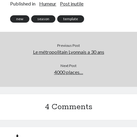
Published in
Humeur
Post inutile
On parle de quoi ?
new
season
template
A Lyon
Bon plan du dimanche
Coup de coeur
Previous Post
Daddy
Le métropolitain Lyonnais a 30 ans
Engagé
Geek
Next Post
Green
4000 places…
Humeur
Lectures
Lyon
Lyon à Livre Ouvert
4 Comments
Mini-monsieur
Non classé
Parole de Follower
Patchwork
Photos