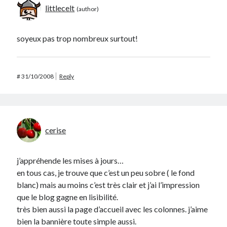
littlecelt
Post inutile
Proust
Sons
soyeux pas trop nombreux surtout!
Sorties cuculturelles
Tavukoi
Vidéos
#
31/10/2008
Reply
cerise
j’appréhende les mises à jours…
en tous cas, je trouve que c’est un peu sobre ( le fond
blanc) mais au moins c’est très clair et j’ai l’impression
que le blog gagne en lisibilité.
très bien aussi la page d’accueil avec les colonnes. j’aime
bien la bannière toute simple aussi.