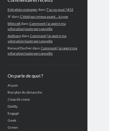
Entretien ménager
dans
T’as vu quoi ? #52
JF
dans
C’était pas mieux avant… à Lyon
littlecelt
dans
Comment j’ai opéré ma
vélorution toute personnelle
Anthony
dans
Comment j’ai opéré ma
vélorution toute personnelle
Renaud Ducher
dans
Comment j’ai opéré ma
vélorution toute personnelle
On parle de quoi ?
A Lyon
Bon plan du dimanche
Coup de coeur
Daddy
Engagé
Geek
Green