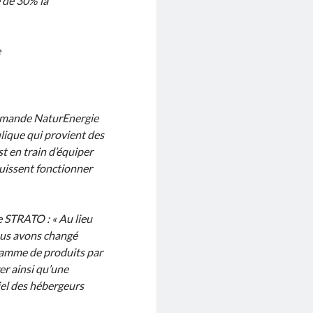
e de 30% la
e
llemande NaturEnergie
ulique qui provient des
t en train d’équiper
puissent fonctionner
e STRATO : « Au lieu
ous avons changé
gamme de produits par
er ainsi qu’une
iel des hébergeurs