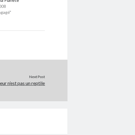
 la Planète
008
ngagé"
Next Post
r n’est pas un reptile