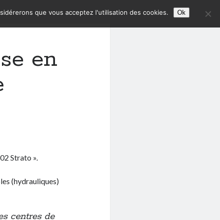
nsidérerons que vous acceptez l'utilisation des cookies.
Ok
se en
e
02 Strato ».
les (hydrauliques)
es centres de