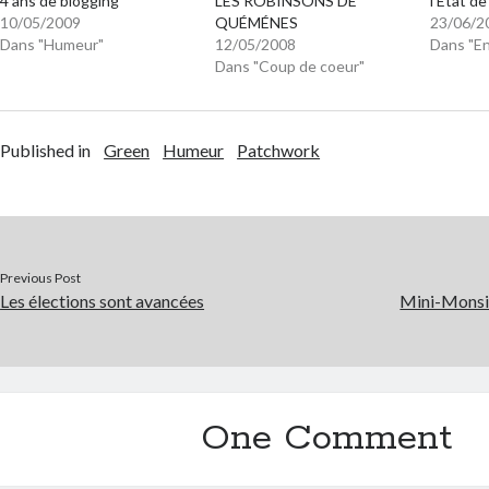
4 ans de blogging
LES ROBINSONS DE
l’Etat de
10/05/2009
QUÉMÉNES
23/06/2
Dans "Humeur"
12/05/2008
Dans "E
Dans "Coup de coeur"
Published in
Green
Humeur
Patchwork
Previous Post
Les élections sont avancées
Mini-Monsieu
One Comment