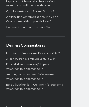
Explorez les Chemins Enchantés à Vélo :
Aventures Familiales près de Lyon !
Quel Lyonnais es-tu, Renaud Ducher ?
A quand une véritable place pour le vélo à
Caluire dans la Métropole de Lyon ?
Comment je vis ma vie sur un vélo
Derniers Commentaires
Entretien ménager
dans
T’as vu quoi ? #52
JF
dans
C’était pas mieux avant… à Lyon
littlecelt
dans
Comment j’ai opéré ma
vélorution toute personnelle
Anthony
dans
Comment j’ai opéré ma
vélorution toute personnelle
Renaud Ducher
dans
Comment j’ai opéré ma
vélorution toute personnelle
Commentaires récents