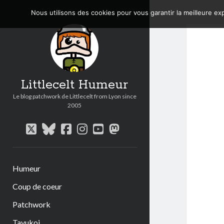
Nous utilisons des cookies pour vous garantir la meilleure exp
Littlecelt Humeur
Le blog patchwork de Littlecelt from Lyon since
2005
twitter
bluesky
facebook
instagram
youtube
mastodon
Humeur
Coup de coeur
Patchwork
Tavukoi