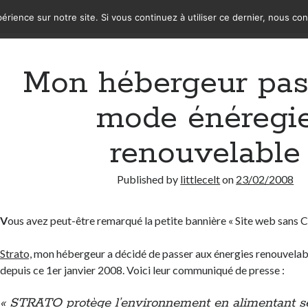
érience sur notre site. Si vous continuez à utiliser ce dernier, nous co
Mon hébergeur pas
mode énéregi
renouvelable
Published by
littlecelt
on
23/02/2008
V
ous avez peut-être remarqué la petite bannière « Site web sans C
Strato,
mon hébergeur a décidé de passer aux énergies renouvelab
depuis ce 1er janvier 2008. Voici leur communiqué de presse :
« STRATO protège l’environnement en alimentant s