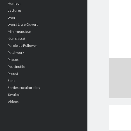
Humeur
Lectures
Lyon
Lyon à Livre Ouvert
Mini-monsieur
Non classé
Parole de Follower
Patchwork
Photos
Post inutile
Proust
Sons
Sorties cuculturelles
Tavukoi
Vidéos