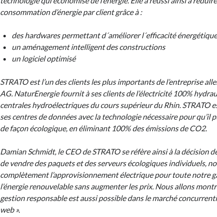
technologie qui économise de l’énergie. Elle a réussi ainsi à réduir
consommation d’énergie par client grâce à :
des hardwares permettant d´améliorer l´efficacité énergétiqu
un aménagement intelligent des constructions
un logiciel optimisé
STRATO est l’un des clients les plus importants de l’entreprise a
AG. NaturEnergie fournit à ses clients de l’électricité 100% hydra
centrales hydroélectriques du cours supérieur du Rhin. STRATO es
ses centres de données avec la technologie nécessaire pour qu’il 
de façon écologique, en éliminant 100% des émissions de CO2.
Damian Schmidt, le CEO de STRATO se réfère ainsi à la décision d
de vendre des paquets et des serveurs écologiques individuels, n
complètement l’approvisionnement électrique pour toute notre 
l’énergie renouvelable sans augmenter les prix. Nous allons montr
gestion responsable est aussi possible dans le marché concurrent
web ».