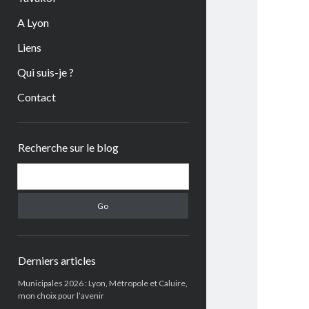
A Lyon
Liens
Qui suis-je ?
Contact
Sidebar
Recherche sur le blog
Search
Derniers articles
Municipales 2026 : Lyon, Métropole et Caluire,
mon choix pour l’avenir