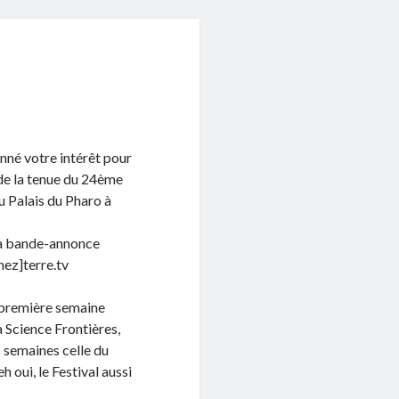
nné votre intérêt pour
de la tenue du 24ème
au Palais du Pharo à
 la bande-annonce
hez]terre.tv
a première semaine
 Science Frontières,
es semaines celle du
oui, le Festival aussi