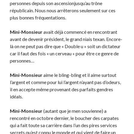
personnes depuis son ascensionjusqu’au trône
républicain. Nous nous arrêterons seulement sur ces
Derniers Commentaires
plus bonnes fréquentations.
Entretien ménager
dans
T’as vu quoi ? #52
Mini-Monsieur
avait déjà commencé en rencontrant
JF
dans
C’était pas mieux avant… à Lyon
avant de devenir président, le grand niais texan. Encore-
littlecelt
dans
Comment j’ai opéré ma vélorution toute personnelle
là on ne peut pas dire que « Double u » soit un dictateur
Anthony
dans
Comment j’ai opéré ma vélorution toute personnelle
car il faut des fois « un cerveau » pour être ce genre de
Renaud Ducher
dans
Comment j’ai opéré ma vélorution toute
personnes…
personnelle
Mini-Monsieur
aime le bling-bling et il aime surtout
l’argent et comme pour lui l’argent n’ayant pas d’odeurs,
Commentaires récents
il en accepte même provenant des parfaits gendres
Entretien ménager
dans
T’as vu quoi ? #52
idéals.
JF
dans
C’était pas mieux avant… à Lyon
littlecelt
dans
Comment j’ai opéré ma vélorution toute personnelle
Mini-Monsieur
(autant que je men souvienne) a
Anthony
dans
Comment j’ai opéré ma vélorution toute personnelle
rencontré en octobre dernier, le boucher des carpates
Renaud Ducher
dans
Comment j’ai opéré ma vélorution toute
qui a fait toute sa carrière dans l’un des pires services
personnelle
secrets qu’est connu le monde et qui vient de faire un