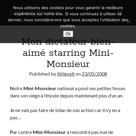
Nous utilisons des cookies pour vous garantir la meilleure
Littlecelt Humeur
open
expérience sur notre site. Si vous continuez à utiliser ce
primary
Sidebar
dernier, nous considérerons que vous acceptez l'utilisation des
menu
cookies.
Recherche sur le blog
Ok
Mon dictateur bien-
Search
aimé starring Mini-
Monsieur
Published by
littlecelt
on
23/05/2008
Derniers articles
N
otre
Mini-Monsieur
national a posé ses petites fesses
Municipales 2026 : Lyon, Métropole et Caluire, mon choix pour l’avenir
dans son siège à l’élysée depuis maintenant plus d’un an.
Explorez les Chemins Enchantés à Vélo : Aventures Familiales près de
Lyon !
Quel Lyonnais es-tu, Renaud Ducher ?
J
e ne vais pas faire de bilan de son action car il n’y en a
A quand une véritable place pour le vélo à Caluire dans la Métropole de
pas…
Lyon ?
Comment je vis ma vie sur un vélo
P
ar contre
Mini-Monsieur
a rencontré pas mal de