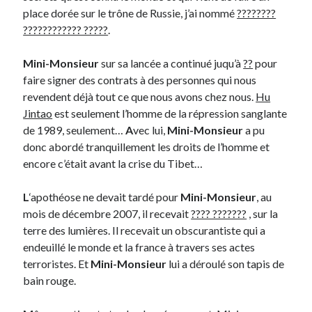
place dorée sur le trône de Russie, j’ai nommé
????????
???????????? ?????
.
On parle de quoi ?
A Lyon
Mini-Monsieur
sur sa lancée a continué juqu’à
??
pour
Bon plan du dimanche
faire signer des contrats à des personnes qui nous
Coup de coeur
revendent déjà tout ce que nous avons chez nous.
Hu
Daddy
Jintao
est seulement l’homme de la répression sanglante
Engagé
de 1989, seulement…
A
vec lui,
Mini-Monsieur
a pu
Geek
donc abordé tranquillement les droits de l’homme et
Green
encore c’était avant la crise du Tibet…
Humeur
Lectures
L
‘apothéose ne devait tardé pour
Mini-Monsieur
, au
Lyon
mois de décembre 2007, il recevait
???? ???????
, sur la
Lyon à Livre Ouvert
terre des lumières. Il recevait un obscurantiste qui a
Mini-monsieur
endeuillé le monde et la france à travers ses actes
Non classé
terroristes. Et
Mini-Monsieur
lui a déroulé son tapis de
Parole de Follower
bain rouge.
Patchwork
Photos