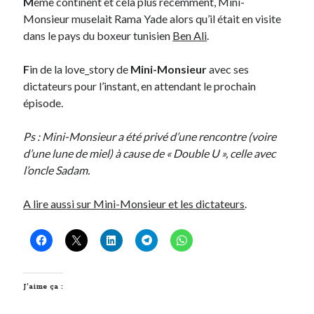
M
ême continent et cela plus récemment, Mini-
Post inutile
Monsieur muselait Rama Yade alors qu’il était en visite
Proust
dans le pays du boxeur tunisien
Ben Ali
.
Sons
Sorties cuculturelles
F
in de la love_story de
Mini-Monsieur
avec ses
Tavukoi
dictateurs pour l’instant, en attendant le prochain
Vidéos
épisode.
Ps : Mini-Monsieur a été privé d’une rencontre (voire
d’une lune de miel) à cause de « Double U », celle avec
l’oncle Sadam.
A lire aussi sur Mini-Monsieur et les dictateurs
.
J’aime ça :