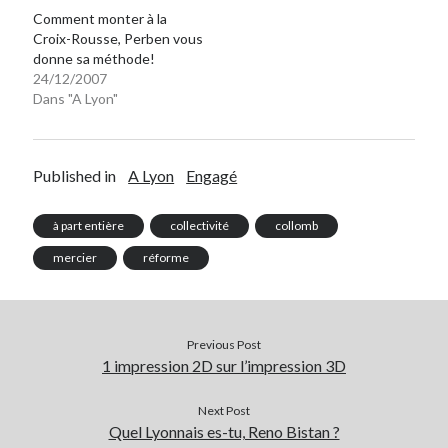
Comment monter à la
Croix-Rousse, Perben vous
donne sa méthode!
24/12/2007
Dans "A Lyon"
Published in
A Lyon
Engagé
à part entière
collectivité
collomb
mercier
réforme
Previous Post
1 impression 2D sur l’impression 3D
Next Post
Quel Lyonnais es-tu, Reno Bistan ?