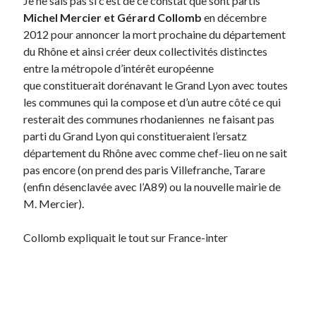
Je ne sais pas si c’est de ce constat que sont partis
Michel Mercier et Gérard Collomb
en décembre
2012 pour annoncer la mort prochaine du département
On parle de quoi ?
du Rhône et ainsi créer deux collectivités distinctes
A Lyon
entre la métropole d’intérêt européenne
Bon plan du dimanche
que constituerait dorénavant le Grand Lyon avec toutes
Coup de coeur
les communes qui la compose et d’un autre côté ce qui
Daddy
resterait des communes rhodaniennes ne faisant pas
Engagé
parti du Grand Lyon qui constitueraient l’ersatz
Geek
département du Rhône avec comme chef-lieu on ne sait
Green
pas encore (on prend des paris Villefranche, Tarare
Humeur
(enfin désenclavée avec l’A89) ou la nouvelle mairie de
Lectures
M. Mercier).
Lyon
Lyon à Livre Ouvert
Collomb expliquait le tout sur France-inter
Mini-monsieur
Non classé
Parole de Follower
Patchwork
Photos