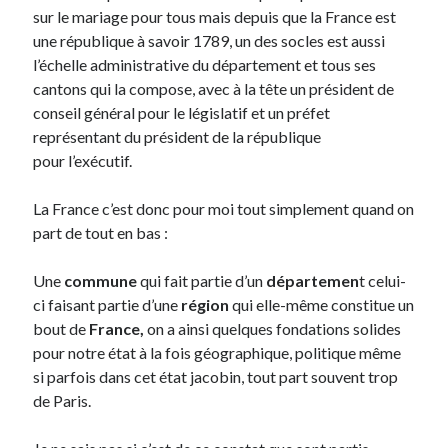
sur le mariage pour tous mais depuis que la France est
une république à savoir 1789, un des socles est aussi
Derniers Commentaires
l’échelle administrative du département et tous ses
cantons qui la compose, avec à la tête un président de
Entretien ménager
dans
T’as vu quoi ? #52
conseil général pour le législatif et un préfet
JF
dans
C’était pas mieux avant… à Lyon
représentant du président de la république
littlecelt
dans
Comment j’ai opéré ma vélorution toute personnelle
pour l’exécutif.
Anthony
dans
Comment j’ai opéré ma vélorution toute personnelle
Renaud Ducher
dans
Comment j’ai opéré ma vélorution toute
personnelle
La France c’est donc pour moi tout simplement quand on
part de tout en bas :
Commentaires récents
Une
commune
qui fait partie d’un
départemen
t celui-
ci faisant partie d’une
région
qui elle-même constitue un
Entretien ménager
dans
T’as vu quoi ? #52
bout de
France,
on a ainsi quelques fondations solides
JF
dans
C’était pas mieux avant… à Lyon
pour notre état à la fois géographique, politique même
littlecelt
dans
Comment j’ai opéré ma vélorution toute personnelle
si parfois dans cet état jacobin, tout part souvent trop
Anthony
dans
Comment j’ai opéré ma vélorution toute personnelle
de Paris.
Renaud Ducher
dans
Comment j’ai opéré ma vélorution toute
personnelle