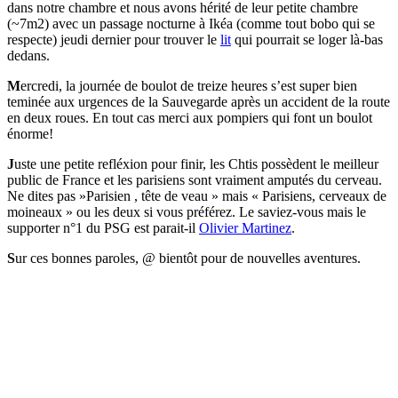
dans notre chambre et nous avons hérité de leur petite chambre
(~7m2) avec un passage nocturne à Ikéa (comme tout bobo qui se
respecte) jeudi dernier pour trouver le
lit
qui pourrait se loger là-bas
dedans.
M
ercredi, la journée de boulot de treize heures s’est super bien
teminée aux urgences de la Sauvegarde après un accident de la route
en deux roues. En tout cas merci aux pompiers qui font un boulot
énorme!
J
uste une petite refléxion pour finir, les Chtis possèdent le meilleur
public de France et les parisiens sont vraiment amputés du cerveau.
Ne dites pas »Parisien , tête de veau » mais « Parisiens, cerveaux de
moineaux » ou les deux si vous préférez. Le saviez-vous mais le
supporter n°1 du PSG est parait-il
Olivier Martinez
.
S
ur ces bonnes paroles, @ bientôt pour de nouvelles aventures.