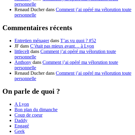
personnelle
Renaud Ducher
dans
Comment j’ai opéré ma vélorution toute
personnelle
Commentaires récents
Entretien ménager
dans
T’as vu quoi ? #52
JF
dans
C’était pas mieux avant… à Lyon
littlecelt
dans
Comment j’ai opéré ma vélorution toute
personnelle
Anthony
dans
Comment j’ai opéré ma vélorution toute
personnelle
Renaud Ducher
dans
Comment j’ai opéré ma vélorution toute
personnelle
On parle de quoi ?
A Lyon
Bon plan du dimanche
Coup de coeur
Daddy
Engagé
Geek