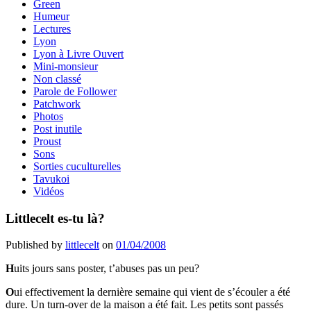
Green
Humeur
Lectures
Lyon
Lyon à Livre Ouvert
Mini-monsieur
Non classé
Parole de Follower
Patchwork
Photos
Post inutile
Proust
Sons
Sorties cuculturelles
Tavukoi
Vidéos
Littlecelt es-tu là?
Published by
littlecelt
on
01/04/2008
H
uits jours sans poster, t’abuses pas un peu?
O
ui effectivement la dernière semaine qui vient de s’écouler a été
dure. Un turn-over de la maison a été fait. Les petits sont passés