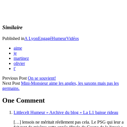
Similaire
Published in
A Lyon
Engagé
Humeur
Vidéos
aime
je
martinez
olivier
t'
Previous Post
On se souvient!
Next Post
Mini-Monsieur aime les angles, les saxons mais pas les
germains.
One Comment
Littlecelt Humeur » Archive du blog » La L1 baisse rideau
[…] lensois ne méritait réellement pas cela. Le PSG qui leur a