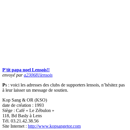
P'tit papa noel Lensois!!
envoyé par
a230681lensois
P
s : voici les adresses des clubs de supporters lensois, n’hésitez pas
à leur laisser un message de soutien.
Kop Sang & OR (KSO)
date de création : 1993
Siège : Café « Le Zébulon »
118, Bd Basly à Lens
Tél. 03.21.42.38.56
Site Internet :
http://www.kopsangetor.com