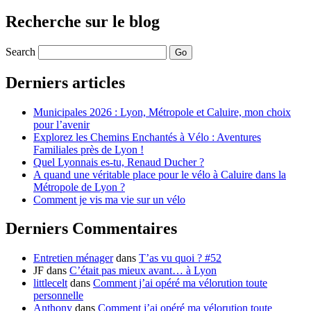
Recherche sur le blog
Search
Derniers articles
Municipales 2026 : Lyon, Métropole et Caluire, mon choix
pour l’avenir
Explorez les Chemins Enchantés à Vélo : Aventures
Familiales près de Lyon !
Quel Lyonnais es-tu, Renaud Ducher ?
A quand une véritable place pour le vélo à Caluire dans la
Métropole de Lyon ?
Comment je vis ma vie sur un vélo
Derniers Commentaires
Entretien ménager
dans
T’as vu quoi ? #52
JF
dans
C’était pas mieux avant… à Lyon
littlecelt
dans
Comment j’ai opéré ma vélorution toute
personnelle
Anthony
dans
Comment j’ai opéré ma vélorution toute