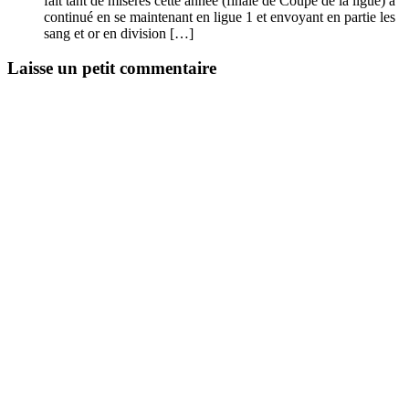
fait tant de misères cette année (finale de Coupe de la ligue) a
continué en se maintenant en ligue 1 et envoyant en partie les
sang et or en division […]
Laisse un petit commentaire