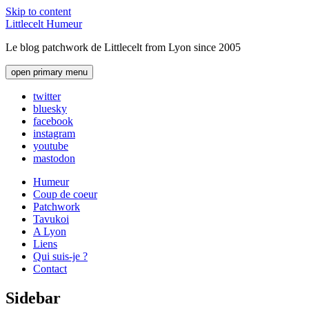
Skip to content
Littlecelt Humeur
Le blog patchwork de Littlecelt from Lyon since 2005
open primary menu
twitter
bluesky
facebook
instagram
youtube
mastodon
Humeur
Coup de coeur
Patchwork
Tavukoi
A Lyon
Liens
Qui suis-je ?
Contact
Sidebar