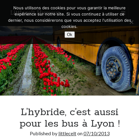
Nous utilisons des cookies pour vous garantir la meilleure
Littlecelt Humeur
open
expérience sur notre site. Si vous continuez à utiliser ce
primary
Sidebar
dernier, nous considérerons que vous acceptez l'utilisation des
menu
cookies.
Recherche sur le blog
Ok
Search
Derniers articles
Municipales 2026 : Lyon, Métropole et Caluire, mon choix pour l’avenir
Explorez les Chemins Enchantés à Vélo : Aventures Familiales près de
Lyon !
L’hybride, c’est aussi
Quel Lyonnais es-tu, Renaud Ducher ?
A quand une véritable place pour le vélo à Caluire dans la Métropole de
pour les bus à Lyon !
Lyon ?
Comment je vis ma vie sur un vélo
Published by
littlecelt
on
07/10/2013