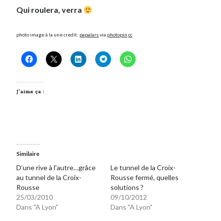
Qui roulera, verra
Post inutile
Proust
Sons
photo image à la une credit:
papalars
via
photopin
cc
Sorties cuculturelles
Tavukoi
Vidéos
J’aime ça :
Similaire
D’une rive à l’autre…grâce
Le tunnel de la Croix-
au tunnel de la Croix-
Rousse fermé, quelles
Rousse
solutions ?
25/03/2010
09/10/2012
Dans "A Lyon"
Dans "A Lyon"