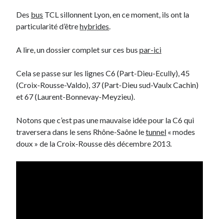
Des
bus
TCL sillonnent Lyon, en ce moment, ils ont la
particularité d’être
hybrides
.
Derniers Commentaires
Entretien ménager
dans
T’as vu quoi ? #52
A lire, un dossier complet sur ces bus
par-ici
JF
dans
C’était pas mieux avant… à Lyon
littlecelt
dans
Comment j’ai opéré ma vélorution toute personnelle
Cela se passe sur les lignes C6 (Part-Dieu-Ecully), 45
Anthony
dans
Comment j’ai opéré ma vélorution toute personnelle
(Croix-Rousse-Valdo), 37 (Part-Dieu sud-Vaulx Cachin)
Renaud Ducher
dans
Comment j’ai opéré ma vélorution toute
et 67 (Laurent-Bonnevay-Meyzieu).
personnelle
Notons que c’est pas une mauvaise idée pour la C6 qui
traversera dans le sens Rhône-Saône le
tunnel
« modes
Commentaires récents
doux » de la Croix-Rousse dès décembre 2013.
Entretien ménager
dans
T’as vu quoi ? #52
JF
dans
C’était pas mieux avant… à Lyon
littlecelt
dans
Comment j’ai opéré ma vélorution toute personnelle
Anthony
dans
Comment j’ai opéré ma vélorution toute personnelle
Renaud Ducher
dans
Comment j’ai opéré ma vélorution toute
personnelle