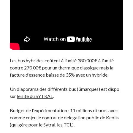
On parle de quoi ?
A Lyon
Bon plan du dimanche
Coup de coeur
Daddy
Engagé
Les bus hybrides coûtent à l’unité 380 000€ à l’unité
Geek
contre 270 00€ pour un thermique classique mais la
Green
facture d’essence baisse de 35% avec un hybride.
Humeur
Lectures
Un diaporama des différents bus (3marques) est dispo
Lyon
sur
le site du SYTRAL
.
Lyon à Livre Ouvert
Mini-monsieur
Budget de l’expérimentation : 11 millions d’euros avec
Non classé
comme enjeu le contrat de delegation public de Keolis
Parole de Follower
(qui gère pour le Sytral, les TCL).
Patchwork
Photos