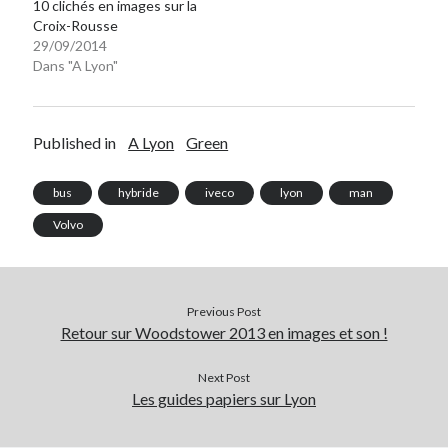
10 clichés en images sur la
Croix-Rousse
29/09/2014
Dans "A Lyon"
Published in
A Lyon
Green
bus
hybride
iveco
lyon
man
Volvo
Previous Post
Retour sur Woodstower 2013 en images et son !
Next Post
Les guides papiers sur Lyon