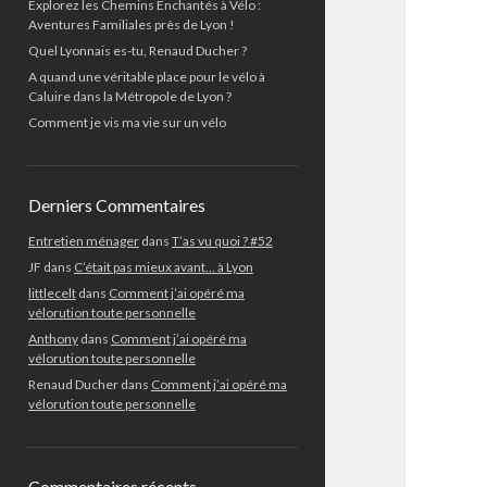
Explorez les Chemins Enchantés à Vélo :
Aventures Familiales près de Lyon !
Quel Lyonnais es-tu, Renaud Ducher ?
A quand une véritable place pour le vélo à
Caluire dans la Métropole de Lyon ?
Comment je vis ma vie sur un vélo
Derniers Commentaires
Entretien ménager
dans
T’as vu quoi ? #52
JF
dans
C’était pas mieux avant… à Lyon
littlecelt
dans
Comment j’ai opéré ma
vélorution toute personnelle
Anthony
dans
Comment j’ai opéré ma
vélorution toute personnelle
Renaud Ducher
dans
Comment j’ai opéré ma
vélorution toute personnelle
Commentaires récents