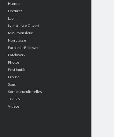
Humeur
Lectures
Lyon
Lyon à Livre Ouvert
Mini-monsieur
Non classé
Parole de Follower
Patchwork
Photos
Post inutile
Proust
Sons
Sorties cuculturelles
Tavukoi
Vidéos