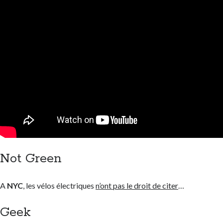
Not Green
A
NYC
, les vélos électriques
n’ont pas le droit de citer
…
Geek