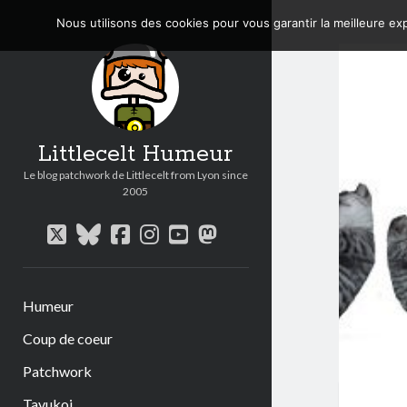
Nous utilisons des cookies pour vous garantir la meilleure exp
Littlecelt Humeur
Le blog patchwork de Littlecelt from Lyon since
2005
twitter
bluesky
facebook
instagram
youtube
mastodon
Humeur
Coup de coeur
Patchwork
Tavukoi