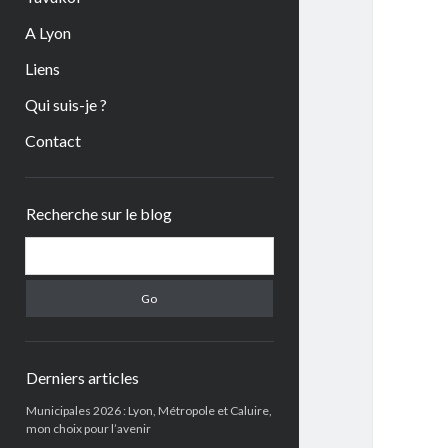
A Lyon
Liens
Qui suis-je ?
Contact
Sidebar
Recherche sur le blog
Search
Derniers articles
Municipales 2026 : Lyon, Métropole et Caluire,
mon choix pour l’avenir