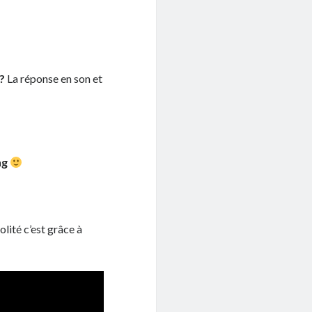
5?
La réponse en son et
ng
solité c’est grâce à