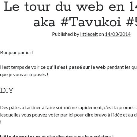
Le tour du web en 1
aka #Tavukoi #
Published by
littlecelt
on
14/03/2014
Bonjour par ici !
Il est temps de voir
ce qu’il s’est passé sur le web
pendant les qui
que je vous ai imposés !
DIY
Des pâtes à tartiner à faire soi-même rapidement, c’est la promes
lesquelles vous pouvez
voter par ici
pour dire bravo à l’idée et au
!
Hâte de gouter ça
et d’en discuter
avec leur créateur
!