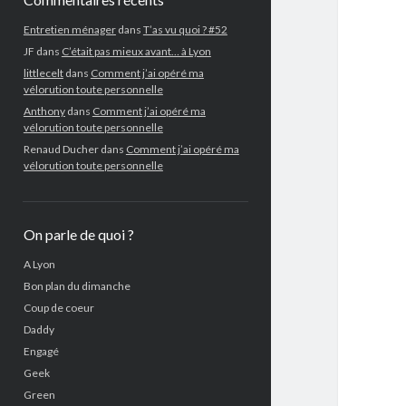
Entretien ménager
dans
T’as vu quoi ? #52
JF
dans
C’était pas mieux avant… à Lyon
littlecelt
dans
Comment j’ai opéré ma
vélorution toute personnelle
Anthony
dans
Comment j’ai opéré ma
vélorution toute personnelle
Renaud Ducher
dans
Comment j’ai opéré ma
vélorution toute personnelle
On parle de quoi ?
A Lyon
Bon plan du dimanche
Coup de coeur
Daddy
Engagé
Geek
Green