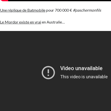
Une réplique de Batmobile
pour 700 000 €
#paschermonfils
Le Mordor existe en vrai
en Australie…