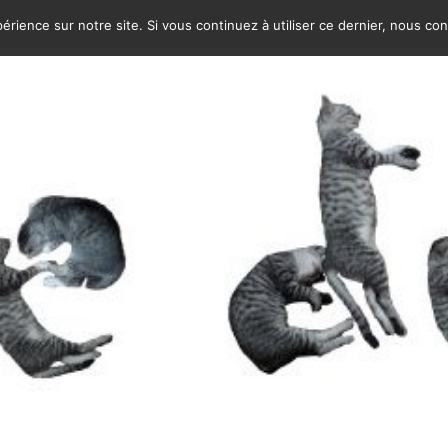
érience sur notre site. Si vous continuez à utiliser ce dernier, nous co