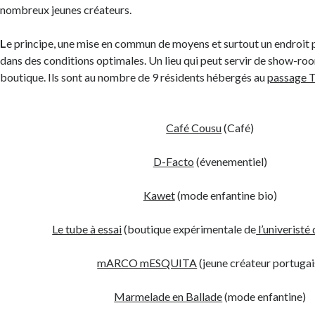
nombreux jeunes créateurs.
L
e principe, une mise en commun de moyens et surtout un endroit p
dans des conditions optimales. Un lieu qui peut servir de show-room
boutique. Ils sont au nombre de 9 résidents hébergés au
passage T
Café Cousu
(Café)
D-Facto
(évenementiel)
Kawet
(mode enfantine bio)
Le tube à essai
(boutique expérimentale de
l’univeristé
mARCO mESQUITA
(jeune créateur portugai
Marmelade en Ballade
(mode enfantine)