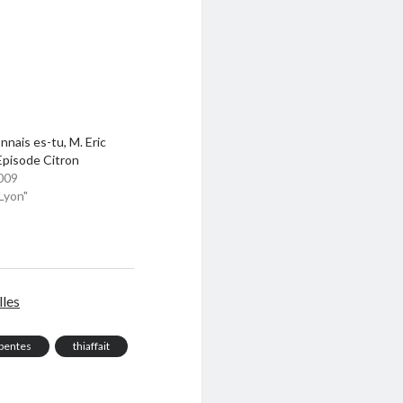
nnais es-tu, M. Eric
Episode Citron
009
Lyon"
lles
pentes
thiaffait