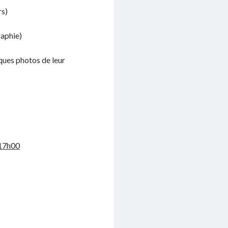
rs)
raphie)
ques photos de leur
 17h00