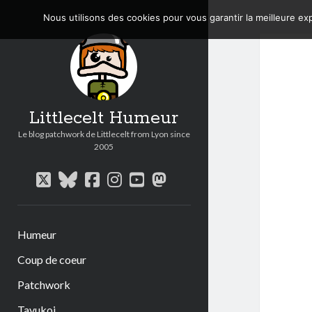
Nous utilisons des cookies pour vous garantir la meilleure exp
Littlecelt Humeur
Le blog patchwork de Littlecelt from Lyon since
2005
twitter
bluesky
facebook
instagram
youtube
mastodon
Humeur
Coup de coeur
Patchwork
Tavukoi