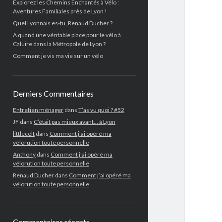
Explorez les Chemins Enchantés à Vélo :
Aventures Familiales près de Lyon !
Quel Lyonnais es-tu, Renaud Ducher ?
A quand une véritable place pour le vélo à
Caluire dans la Métropole de Lyon ?
Comment je vis ma vie sur un vélo
Derniers Commentaires
Entretien ménager
dans
T’as vu quoi ? #52
JF
dans
C’était pas mieux avant… à Lyon
littlecelt
dans
Comment j’ai opéré ma
vélorution toute personnelle
Anthony
dans
Comment j’ai opéré ma
vélorution toute personnelle
Renaud Ducher
dans
Comment j’ai opéré ma
vélorution toute personnelle
Commentaires récents