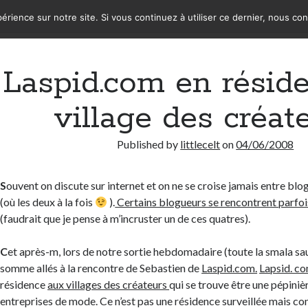
érience sur notre site. Si vous continuez à utiliser ce dernier, nous co
Laspid.com en résid
village des créat
Published by
littlecelt
on
04/06/2008
S
ouvent on discute sur internet et on ne se croise jamais entre blo
(où les deux à la fois
).
Certains blogueurs se rencontrent parfoi
(faudrait que je pense à m’incruster un de ces quatres).
C
et après-m, lors de notre sortie hebdomadaire (toute la smala sau
somme allés à la rencontre de Sebastien de
Laspid.com.
Lapsid. c
résidence
aux villages des créateurs
qui se trouve être une pépiniè
entreprises de mode. Ce n’est pas une résidence surveillée mais co