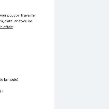
our pouvoir travailler
, d’atelier et/ou de
hiaffait
.
 de la mode
)
s)