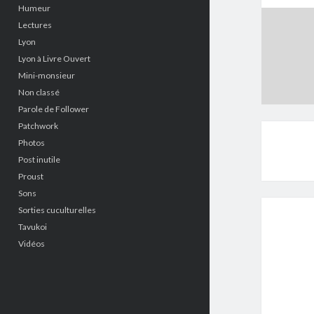
Humeur
Lectures
Lyon
Lyon à Livre Ouvert
Mini-monsieur
Non classé
Parole de Follower
Patchwork
Photos
Post inutile
Proust
Sons
Sorties cuculturelles
Tavukoi
Vidéos