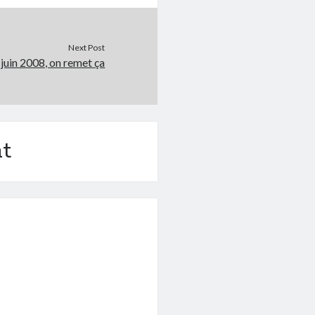
Next Post
 juin 2008, on remet ça
t