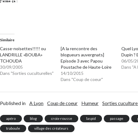
J’aime ça :
Similaire
Casse-noisettes!!!!! ou
[A la rencontre des
Quel Lyo
LANDRILLE «BOUBA»
blogueurs auvergnats]
Dupin ? 
TCHOUDA
Episode 3 avec Papou
06/05/2
30/09/2005
Poustache de Haute-Loire
Dans "A 
Dans "Sorties cuculturelles"
14/10/2015
Dans "Coup de coeur"
Published in
A Lyon
Coup de coeur
Humeur
Sorties cuculture
apéro
blog
croix-rousse
laspid
passage
traboule
village des créateurs