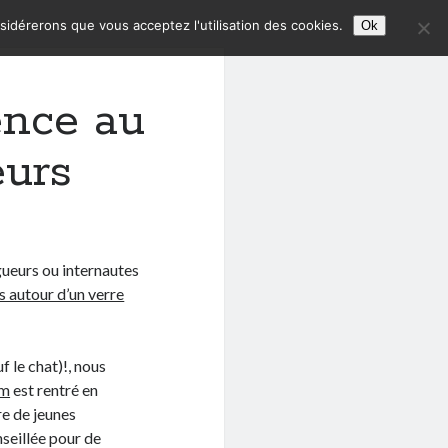
nsidérerons que vous acceptez l'utilisation des cookies.
Ok
ence au
eurs
gueurs ou internautes
s autour d’un verre
f le chat)!, nous
om
est rentré en
re de jeunes
nseillée pour de