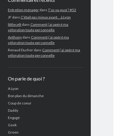
Entretien ménager
dans
T’as vu quoi ? #52
JF
dans
C’était pas mieux avant… à Lyon
littlecelt
dans
Comment j’ai opéré ma
vélorution toute personnelle
Anthony
dans
Comment j’ai opéré ma
vélorution toute personnelle
Renaud Ducher
dans
Comment j’ai opéré ma
vélorution toute personnelle
On parle de quoi ?
A Lyon
Bon plan du dimanche
Coup de coeur
Daddy
Engagé
Geek
Green