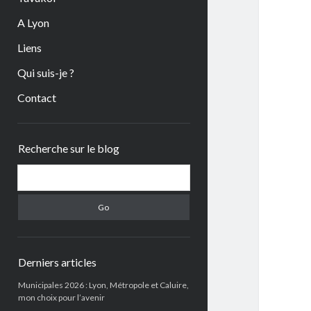
A Lyon
Liens
Qui suis-je ?
Contact
Sidebar
Recherche sur le blog
Search
Derniers articles
Municipales 2026 : Lyon, Métropole et Caluire,
mon choix pour l’avenir