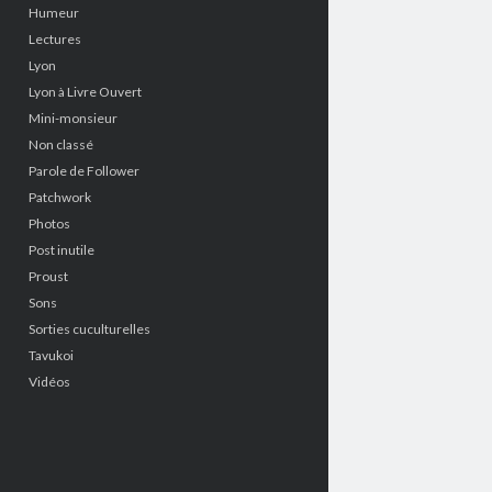
Humeur
Lectures
Lyon
Lyon à Livre Ouvert
Mini-monsieur
Non classé
Parole de Follower
Patchwork
Photos
Post inutile
Proust
Sons
Sorties cuculturelles
Tavukoi
Vidéos