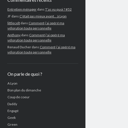
Entretien ménager
dans
T’as vu quoi ? #52
JF
dans
C’était pas mieux avant… à Lyon
littlecelt
dans
Comment j’ai opéré ma
vélorution toute personnelle
Anthony
dans
Comment j’ai opéré ma
vélorution toute personnelle
Renaud Ducher
dans
Comment j’ai opéré ma
vélorution toute personnelle
On parle de quoi ?
A Lyon
Bon plan du dimanche
Coup de coeur
Daddy
Engagé
Geek
Green