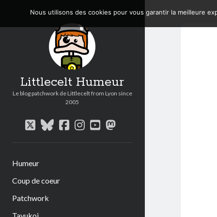
Nous utilisons des cookies pour vous garantir la meilleure exp
Littlecelt Humeur
Le blog patchwork de Littlecelt from Lyon since
2005
twitter
bluesky
facebook
instagram
youtube
mastodon
Humeur
Coup de coeur
Patchwork
Tavukoi