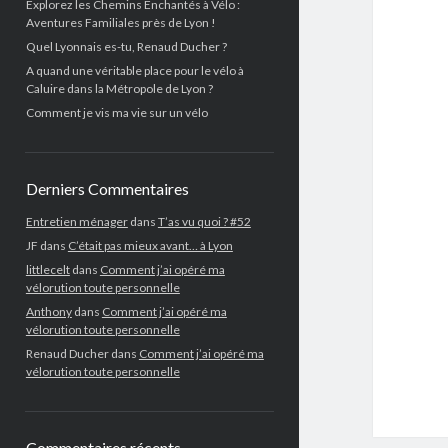
Explorez les Chemins Enchantés à Vélo :
Aventures Familiales près de Lyon !
Quel Lyonnais es-tu, Renaud Ducher ?
A quand une véritable place pour le vélo à
Caluire dans la Métropole de Lyon ?
Comment je vis ma vie sur un vélo
Derniers Commentaires
Entretien ménager
dans
T’as vu quoi ? #52
JF
dans
C’était pas mieux avant… à Lyon
littlecelt
dans
Comment j’ai opéré ma
vélorution toute personnelle
Anthony
dans
Comment j’ai opéré ma
vélorution toute personnelle
Renaud Ducher
dans
Comment j’ai opéré ma
vélorution toute personnelle
Commentaires récents