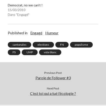
Democrat, no we can’t !
15/03/2010
Dans "Engagé"
Published in
Engagé
Humeur
cantonales
elections
FN
populisme
PS
UMP
vote blanc
Previous Post
Parole de Follower #3
Next Post
C’est toi qui a tué l’écologie ?