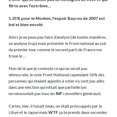
flirte avec l’extrême…
Derniers Commentaires
1.25% pour le Modem, l’espoir Bayrou de 2007 est
Entretien ménager
dans
T’as vu quoi ? #52
bel et bien envolé.
JF
dans
C’était pas mieux avant… à Lyon
littlecelt
dans
Comment j’ai opéré ma vélorution toute personnelle
Alors je ne peux pas faire d’analyse (de toutes manières,
Anthony
dans
Comment j’ai opéré ma vélorution toute personnelle
on analyse trop) mais présenter le Front national au soir
Renaud Ducher
dans
Comment j’ai opéré ma vélorution toute
du premier tour comme le second parti de France me
personnelle
troue le …
Non de là que je conteste ce qui ne serait pas
Commentaires récents
démocrate, le vote Front National cependant 56% des
personnes qui étaient appelés à voter n’y sont pas allés
Entretien ménager
dans
T’as vu quoi ? #52
dans une élection qui n’était que partielle (on
JF
dans
C’était pas mieux avant… à Lyon
ne renouvelait pas tous les
RIP
conseillers généraux).
littlecelt
dans
Comment j’ai opéré ma vélorution toute personnelle
Anthony
dans
Comment j’ai opéré ma vélorution toute personnelle
Certes, hier, il faisait beau, on était préocuppés par la
Renaud Ducher
dans
Comment j’ai opéré ma vélorution toute
personnelle
Libye et le Japon mais
WTF
ça te prends deux secondes