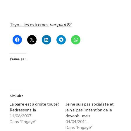
Post inutile
Proust
Sons
Tryo – les extremes
par
paul92
Sorties cuculturelles
Tavukoi
Vidéos
J’aime ça :
Similaire
La barre est à droite toute!
Je ne suis pas socialiste et
Redressons-la
je n’ai pas l’intention de le
11/06/2007
devenir…mais
Dans "Engagé"
04/04/2011
Dans "Engagé"