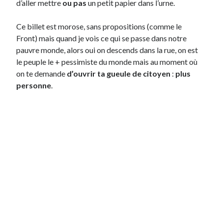
d’aller mettre
ou pas
un petit papier dans l’urne.
On parle de quoi ?
Ce billet est morose, sans propositions (comme le
Front) mais quand je vois ce qui se passe dans notre
A Lyon
pauvre monde, alors oui on descends dans la rue, on est
Bon plan du dimanche
le peuple le + pessimiste du monde mais au moment où
Coup de coeur
on te demande
d’ouvrir ta gueule de citoyen
:
plus
Daddy
personne
.
Engagé
Geek
Green
Humeur
Lectures
Lyon
Lyon à Livre Ouvert
Mini-monsieur
Non classé
Parole de Follower
Patchwork
Photos