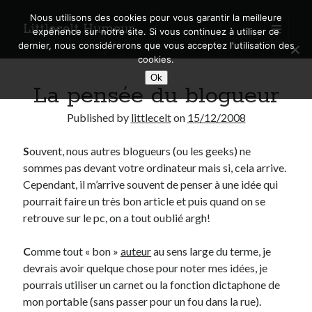
Nous utilisons des cookies pour vous garantir la meilleure
Littlecelt Humeur
open
expérience sur notre site. Si vous continuez à utiliser ce
primary
Sidebar
dernier, nous considérerons que vous acceptez l'utilisation des
menu
cookies.
Recherche sur le blog
Ok
La pensée du blogueur
Search
Published by
littlecelt
on
15/12/2008
S
ouvent, nous autres blogueurs (ou les geeks) ne
sommes pas devant votre ordinateur mais si, cela arrive.
Derniers articles
Cependant, il m’arrive souvent de penser à une idée qui
pourrait faire un très bon article et puis quand on se
Municipales 2026 : Lyon, Métropole et Caluire, mon choix pour l’avenir
retrouve sur le pc, on a tout oublié argh!
Explorez les Chemins Enchantés à Vélo : Aventures Familiales près de
Lyon !
C
omme tout « bon »
auteur
au sens large du terme, je
Quel Lyonnais es-tu, Renaud Ducher ?
devrais avoir quelque chose pour noter mes idées, je
A quand une véritable place pour le vélo à Caluire dans la Métropole de
Lyon ?
pourrais utiliser un carnet ou la fonction dictaphone de
Comment je vis ma vie sur un vélo
mon portable (sans passer pour un fou dans la rue).