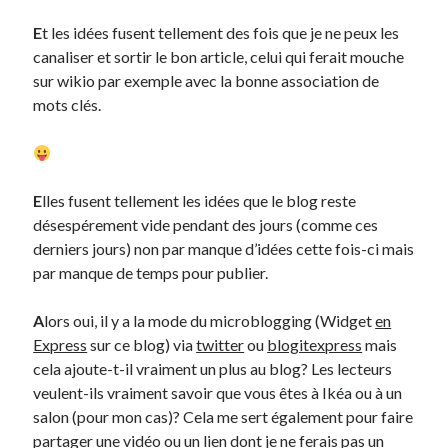
E
t les idées fusent tellement des fois que je ne peux les
Derniers Commentaires
canaliser et sortir le bon article, celui qui ferait mouche
sur wikio par exemple avec la bonne association de
Entretien ménager
dans
T’as vu quoi ? #52
mots clés.
JF
dans
C’était pas mieux avant… à Lyon
littlecelt
dans
Comment j’ai opéré ma vélorution toute personnelle
Anthony
dans
Comment j’ai opéré ma vélorution toute personnelle
Renaud Ducher
dans
Comment j’ai opéré ma vélorution toute
E
lles fusent tellement les idées que le blog reste
personnelle
désespérement vide pendant des jours (comme ces
derniers jours) non par manque d’idées cette fois-ci mais
par manque de temps pour publier.
Commentaires récents
Entretien ménager
dans
T’as vu quoi ? #52
A
lors oui, il y a la mode du microblogging (Widget
en
JF
dans
C’était pas mieux avant… à Lyon
Express
sur ce blog) via
twitter
ou
blogitexpress
mais
littlecelt
dans
Comment j’ai opéré ma vélorution toute personnelle
cela ajoute-t-il vraiment un plus au blog? Les lecteurs
Anthony
dans
Comment j’ai opéré ma vélorution toute personnelle
veulent-ils vraiment savoir que vous êtes à Ikéa ou à un
Renaud Ducher
dans
Comment j’ai opéré ma vélorution toute
salon (pour mon cas)? Cela me sert également pour faire
personnelle
partager une vidéo ou un lien dont je ne ferais pas un