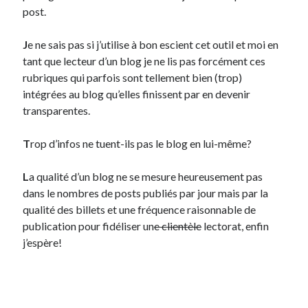
post.
On parle de quoi ?
J
e ne sais pas si j’utilise à bon escient cet outil et moi en
A Lyon
tant que lecteur d’un blog je ne lis pas forcément ces
Bon plan du dimanche
rubriques qui parfois sont tellement bien (trop)
Coup de coeur
intégrées au blog qu’elles finissent par en devenir
Daddy
transparentes.
Engagé
Geek
T
rop d’infos ne tuent-ils pas le blog en lui-même?
Green
Humeur
L
a qualité d’un blog ne se mesure heureusement pas
Lectures
dans le nombres de posts publiés par jour mais par la
Lyon
qualité des billets et une fréquence raisonnable de
Lyon à Livre Ouvert
publication pour fidéliser un
e clientèle
lectorat, enfin
Mini-monsieur
j’espère!
Non classé
Parole de Follower
Patchwork
Photos