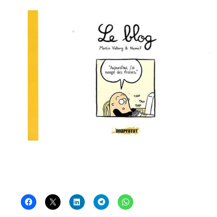
Post inutile
Proust
Sons
Sorties cuculturelles
Tavukoi
Vidéos