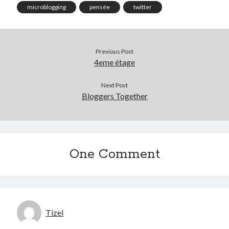
microblogging
pensée
twitter
Previous Post
4eme étage
Next Post
Bloggers Together
One Comment
Tizel