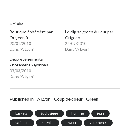
Similaire
Boutique éphémère par
Le clip so green du jour par
Origeen.fr
Origeen
20/01/2010
22/09/2010
Dans "A Lyon"
Dans "A Lyon"
Deux événements
« hotement » lyonnais
03/03/2010
Dans "A Lyon"
Published in
A Lyon
Coup de coeur
Green
baskets
écologique
homme
jean
Origeen
recyclé
sweet
vêtements