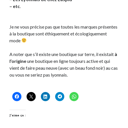
– etc
.
Post inutile
Proust
Sons
Je ne vous précise pas que toutes les marques présentes
Sorties cuculturelles
à la boutique sont éthiquement et écologiquement
Tavukoi
mode
Vidéos
A noter que s’il existe une boutique sur terre, il existait
à
l’origine
une boutique en ligne toujours active et qui
vient de faire peau neuve (avec un beau fond noir) au cas
ou vous ne seriez pas lyonnais.
J’aime ça :