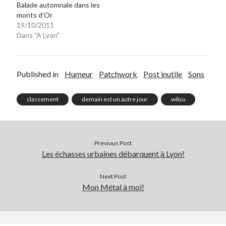
Balade automnale dans les
monts d’Or
19/10/2011
On parle de quoi ?
Dans "A Lyon"
A Lyon
Bon plan du dimanche
Coup de coeur
Published in
Humeur
Patchwork
Post inutile
Sons
Daddy
Engagé
classement
demain est un autre jour
wikio
Geek
Green
Humeur
Lectures
Previous Post
Lyon
Les échasses urbaines débarquent à Lyon!
Lyon à Livre Ouvert
Mini-monsieur
Next Post
Mon Métal à moi!
Non classé
Parole de Follower
Patchwork
Photos