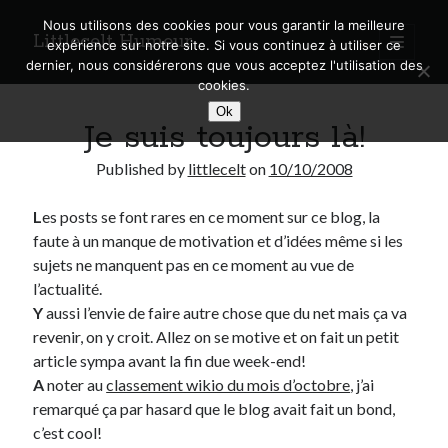
Nous utilisons des cookies pour vous garantir la meilleure
Littlecelt Humeur
open
expérience sur notre site. Si vous continuez à utiliser ce
primary
Sidebar
dernier, nous considérerons que vous acceptez l'utilisation des
menu
cookies.
Recherche sur le blog
Ok
Je suis toujours là!
Search
Published by
littlecelt
on
10/10/2008
L
es posts se font rares en ce moment sur ce blog, la
faute à un manque de motivation et d’idées même si les
Derniers articles
sujets ne manquent pas en ce moment au vue de
l’actualité.
Municipales 2026 : Lyon, Métropole et Caluire, mon choix pour l’avenir
Y
aussi l’envie de faire autre chose que du net mais ça va
Explorez les Chemins Enchantés à Vélo : Aventures Familiales près de
revenir, on y croit. Allez on se motive et on fait un petit
Lyon !
article sympa avant la fin due week-end!
Quel Lyonnais es-tu, Renaud Ducher ?
A
noter au
classement wikio du mois d’octobre
, j’ai
A quand une véritable place pour le vélo à Caluire dans la Métropole de
Lyon ?
remarqué ça par hasard que le blog avait fait un bond,
Comment je vis ma vie sur un vélo
c’est cool!