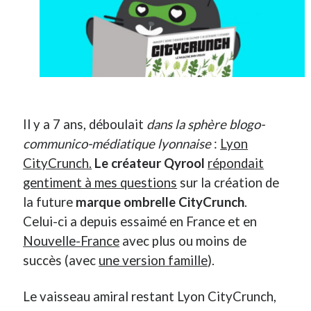
Derniers Commentaires
Entretien ménager
dans
T’as vu quoi ? #52
JF
dans
C’était pas mieux avant… à Lyon
littlecelt
dans
Comment j’ai opéré ma vélorution toute personnelle
Anthony
dans
Comment j’ai opéré ma vélorution toute personnelle
Il y a 7 ans, déboulait
dans la sphère blogo-
Renaud Ducher
dans
Comment j’ai opéré ma vélorution toute
personnelle
communico-médiatique lyonnaise
:
Lyon
CityCrunch.
Le créateur Qyrool
répondait
gentiment à mes questions
sur la création de
Commentaires récents
la future
marque ombrelle CityCrunch
.
Entretien ménager
dans
T’as vu quoi ? #52
Celui-ci a depuis essaimé en France et en
JF
dans
C’était pas mieux avant… à Lyon
Nouvelle-France
avec plus ou moins de
littlecelt
dans
Comment j’ai opéré ma vélorution toute personnelle
succès (avec
une version famille
).
Anthony
dans
Comment j’ai opéré ma vélorution toute personnelle
Renaud Ducher
dans
Comment j’ai opéré ma vélorution toute
Le vaisseau amiral restant Lyon CityCrunch,
personnelle