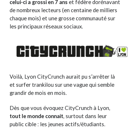
celui-ci a grossi en 7 ans
et fédère dorénavant
de nombreux lecteurs (en centaine de milliers
On parle de quoi ?
chaque mois) et une grosse communauté sur
A Lyon
les principaux réseaux sociaux.
Bon plan du dimanche
Coup de coeur
Daddy
Engagé
Geek
Green
Humeur
Voilà, Lyon CityCrunch aurait pu s’arrêter là
Lectures
et surfer trankilou sur une vague qui semble
Lyon
grandir de mois en mois.
Lyon à Livre Ouvert
Mini-monsieur
Dès que vous évoquez CityCrunch à Lyon,
Non classé
Parole de Follower
tout le monde connait
, surtout dans leur
Patchwork
public cible : les jeunes actifs/étudiants.
Photos