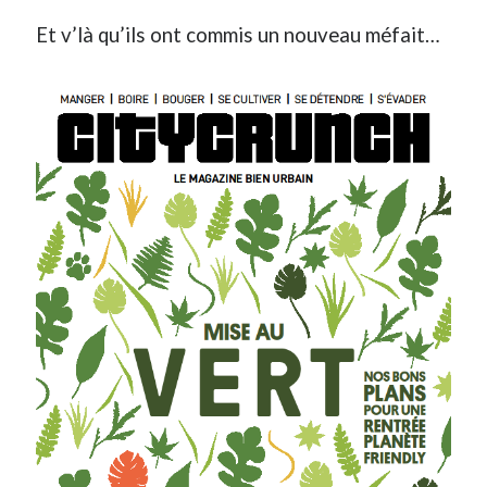
Post inutile
Et v’là qu’ils ont commis un nouveau méfait…
Proust
Sons
Sorties cuculturelles
Tavukoi
Vidéos