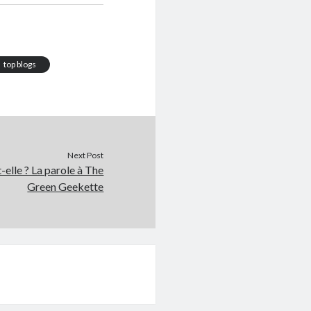
top blogs
Next Post
-elle ? La parole à The
Green Geekette