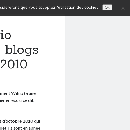
nsidérerons que vous acceptez l'utilisation des cookies.
Ok
io
 blogs
 2010
nement Wikio (à une
ier en exclu ce dit
 d’octobre 2010 qui
let, ils sont en apnée