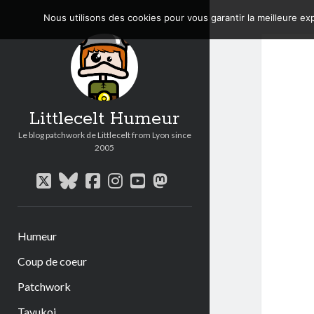
Nous utilisons des cookies pour vous garantir la meilleure exp
Littlecelt Humeur
Le blog patchwork de Littlecelt from Lyon since
2005
twitter
bluesky
facebook
instagram
youtube
mastodon
Humeur
Coup de coeur
Patchwork
Tavukoi