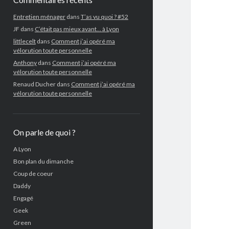
Entretien ménager
dans
T’as vu quoi ? #52
JF
dans
C’était pas mieux avant… à Lyon
littlecelt
dans
Comment j’ai opéré ma
vélorution toute personnelle
Anthony
dans
Comment j’ai opéré ma
vélorution toute personnelle
Renaud Ducher
dans
Comment j’ai opéré ma
vélorution toute personnelle
On parle de quoi ?
A Lyon
Bon plan du dimanche
Coup de coeur
Daddy
Engagé
Geek
Green