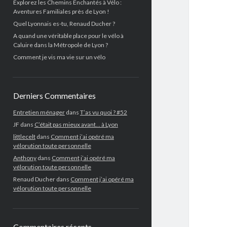
Explorez les Chemins Enchantés à Vélo :
Aventures Familiales près de Lyon !
Quel Lyonnais es-tu, Renaud Ducher ?
A quand une véritable place pour le vélo à
Caluire dans la Métropole de Lyon ?
Comment je vis ma vie sur un vélo
Derniers Commentaires
Entretien ménager
dans
T’as vu quoi ? #52
JF
dans
C’était pas mieux avant… à Lyon
littlecelt
dans
Comment j’ai opéré ma
vélorution toute personnelle
Anthony
dans
Comment j’ai opéré ma
vélorution toute personnelle
Renaud Ducher
dans
Comment j’ai opéré ma
vélorution toute personnelle
Commentaires récents