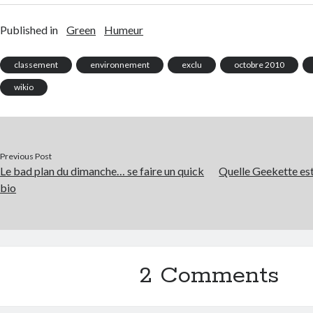
Published in
Green
Humeur
classement
environnement
exclu
octobre 2010
wikio
Previous Post
Le bad plan du dimanche… se faire un quick
Quelle Geekette est
bio
2 Comments