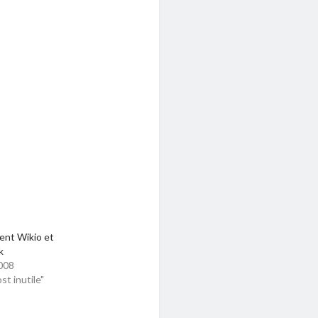
ent Wikio et
k
008
st inutile"