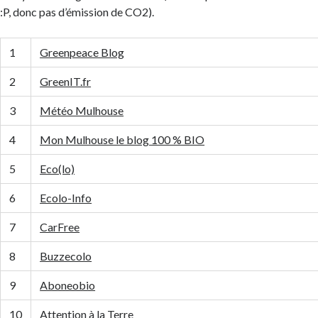
:P, donc pas d’émission de CO2).
1
Greenpeace Blog
2
GreenIT.fr
3
Météo Mulhouse
4
Mon Mulhouse le blog 100 % BIO
5
Eco(lo)
6
Ecolo-Info
7
CarFree
8
Buzzecolo
9
Aboneobio
10
Attention à la Terre