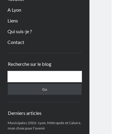
A Lyon
Liens
Qui suis-je ?
Contact
Sidebar
Recherche sur le blog
Search
Derniers articles
Municipales 2026 : Lyon, Métropole et Caluire,
mon choix pour l’avenir