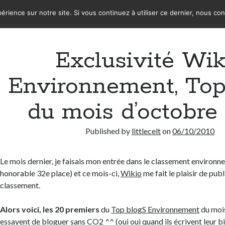
érience sur notre site. Si vous continuez à utiliser ce dernier, nous co
Exclusivité Wik
Environnement, Top
du mois d’octobre
Published by
littlecelt
on
06/10/2010
Le mois dernier, je faisais mon entrée dans le classement environ
honorable 32e place) et ce mois-ci,
Wikio
me fait le plaisir de publ
classement.
Alors voici, les 20 premiers
du
Top blogS Environnement
du mois
essayent de bloguer sans CO2 ^^ (oui oui quand ils écrivent leur bil