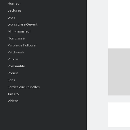
Humeur
Lectures
Lyon
Lyon à Livre Ouvert
Mini-monsieur
Non classé
Parole de Follower
Patchwork
Photos
Post inutile
Proust
Sons
Sorties cuculturelles
Tavukoi
Vidéos