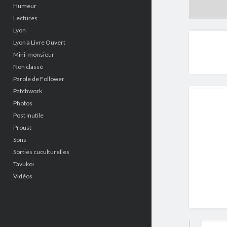
Humeur
Lectures
Lyon
Lyon à Livre Ouvert
Mini-monsieur
Non classé
Parole de Follower
Patchwork
Photos
Post inutile
Proust
Sons
Sorties cuculturelles
Tavukoi
Vidéos