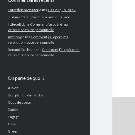
Entretien ménager
dans
T’as vu quoi ? #52
JF
dans
C’était pas mieux avant… à Lyon
littlecelt
dans
Comment j’ai opéré ma
vélorution toute personnelle
Anthony
dans
Comment j’ai opéré ma
vélorution toute personnelle
Renaud Ducher
dans
Comment j’ai opéré ma
vélorution toute personnelle
On parle de quoi ?
A Lyon
Bon plan du dimanche
Coup de coeur
Daddy
Engagé
Geek
Green