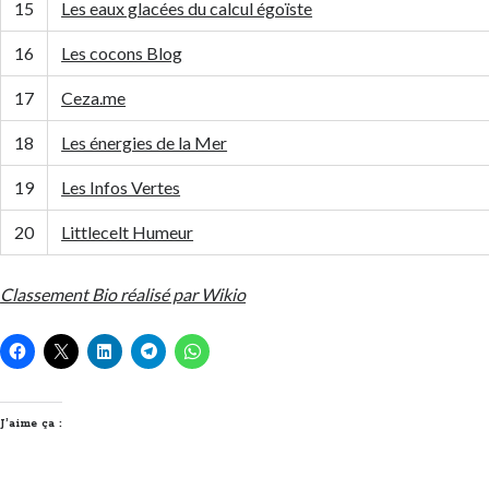
15
Les eaux glacées du calcul égoïste
16
Les cocons Blog
17
Ceza.me
18
Les énergies de la Mer
19
Les Infos Vertes
20
Littlecelt Humeur
Classement Bio réalisé par Wikio
J’aime ça :