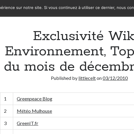
érience sur notre site. Si vous continuez à utiliser ce dernier, nous co
Exclusivité Wik
Environnement, Top
du mois de décembr
Published by
littlecelt
on
03/12/2010
1
Greenpeace Blog
2
Météo Mulhouse
3
GreenIT.fr