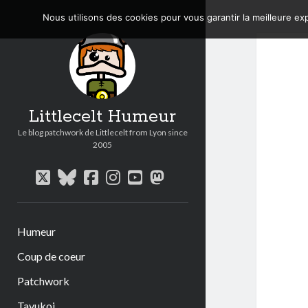
Nous utilisons des cookies pour vous garantir la meilleure exp
Littlecelt Humeur
Le blog patchwork de Littlecelt from Lyon since
2005
twitter
bluesky
facebook
instagram
youtube
mastodon
Humeur
Coup de coeur
Patchwork
Tavukoi