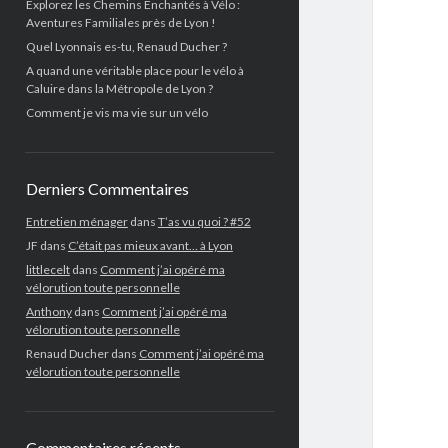
Explorez les Chemins Enchantés à Vélo :
Aventures Familiales près de Lyon !
Quel Lyonnais es-tu, Renaud Ducher ?
A quand une véritable place pour le vélo à
Caluire dans la Métropole de Lyon ?
Comment je vis ma vie sur un vélo
Derniers Commentaires
Entretien ménager
dans
T’as vu quoi ? #52
JF
dans
C’était pas mieux avant… à Lyon
littlecelt
dans
Comment j’ai opéré ma
vélorution toute personnelle
Anthony
dans
Comment j’ai opéré ma
vélorution toute personnelle
Renaud Ducher
dans
Comment j’ai opéré ma
vélorution toute personnelle
Commentaires récents