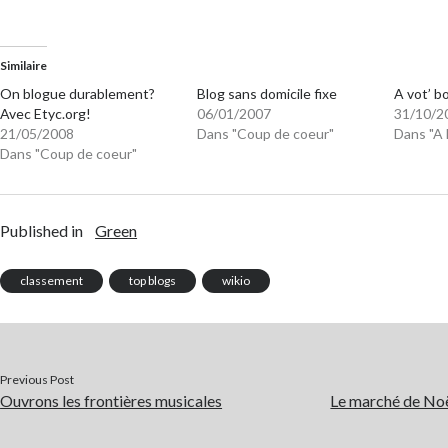
Similaire
On blogue durablement?
Blog sans domicile fixe
A vot’ b
Avec Etyc.org!
06/01/2007
31/10/2
21/05/2008
Dans "Coup de coeur"
Dans "A 
Dans "Coup de coeur"
Published in
Green
classement
top blogs
wikio
Previous Post
Ouvrons les frontières musicales
Le marché de Noë