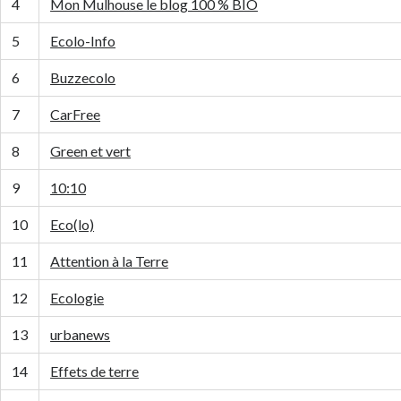
4
Mon Mulhouse le blog 100 % BIO
5
Ecolo-Info
6
Buzzecolo
7
CarFree
8
Green et vert
9
10:10
10
Eco(lo)
11
Attention à la Terre
12
Ecologie
13
urbanews
14
Effets de terre