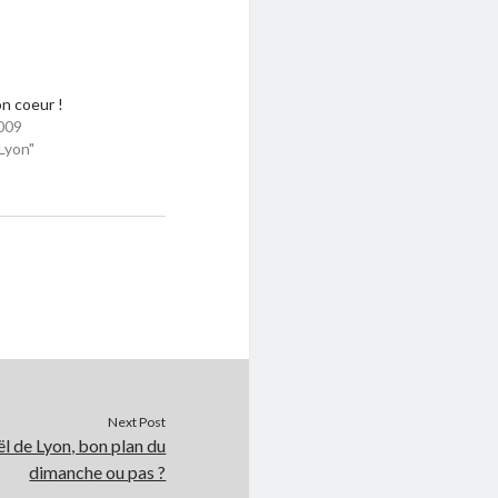
on coeur !
009
Lyon"
Next Post
l de Lyon, bon plan du
dimanche ou pas ?