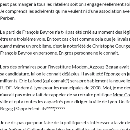
peut pas manger à tous les râteliers soit on s’engage réellement soi
Je comprends les adhérents qui ne veulent ni d’une association av
Perben.
L
e parti de François Bayrou n’a t-il pas été créé au moment des lé
être une troisième voie. En tout cas c’est comme cela que je l’avais r
quand même un problème, c’est la notoriété de Christophe Gourge
François Bayrou en personne. En gros personne ne le connait.
L
ors des primaires pour l’investiture Modem, Azzouz Begag avai
sa candidature, lui on le connait déjà plus. Il avait jeté l’éponge en 
militants.
Eric Lafond
(qui connait?) sera probablement la nouvelle 
l’UDF-Modem à Lyon pour les municipales de 2008. Moi, je me d
n’aurait pas mieux fait de rappeler de sa retraite politique
Mme Co
ville et qui a toutes les capacités pour diriger la ville de Lyon. Un 
Begag (S’apprécient-ils????)?????.
J
e ne dis pas que pour faire de la politique et s’intéresser à la vie de 
star (même si Collomb aime bien les paillettes et les caméras (oui 