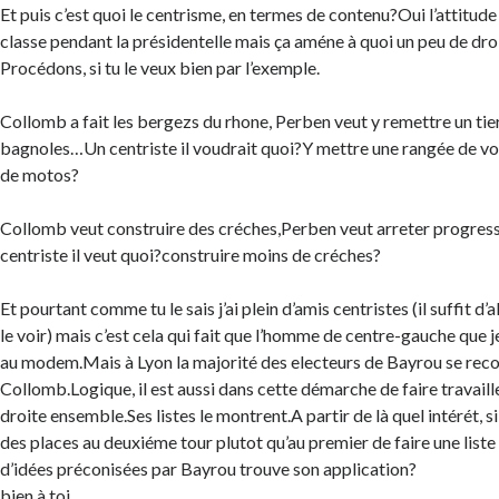
Et puis c’est quoi le centrisme, en termes de contenu?Oui l’attitud
classe pendant la présidentelle mais ça améne à quoi un peu de dro
Procédons, si tu le veux bien par l’exemple.
Collomb a fait les bergezs du rhone, Perben veut y remettre un tie
bagnoles…Un centriste il voudrait quoi?Y mettre une rangée de v
de motos?
Collomb veut construire des créches,Perben veut arreter progr
centriste il veut quoi?construire moins de créches?
Et pourtant comme tu le sais j’ai plein d’amis centristes (il suffit d
le voir) mais c’est cela qui fait que l’homme de centre-gauche que je
au modem.Mais à Lyon la majorité des electeurs de Bayrou se rec
Collomb.Logique, il est aussi dans cette démarche de faire travaill
droite ensemble.Ses listes le montrent.A partir de là quel intérét, s
des places au deuxiéme tour plutot qu’au premier de faire une li
d’idées préconisées par Bayrou trouve son application?
bien à toi