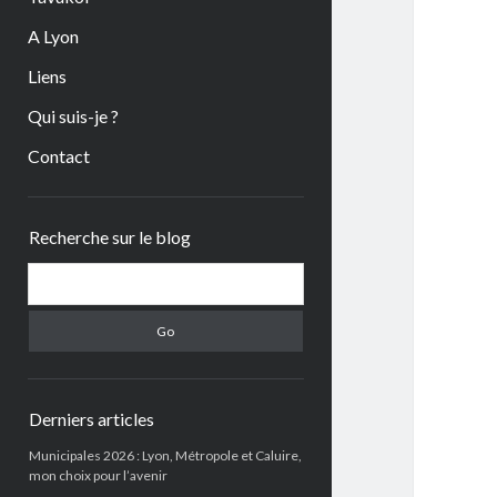
A Lyon
Liens
Qui suis-je ?
Contact
Sidebar
Recherche sur le blog
Search
Derniers articles
Municipales 2026 : Lyon, Métropole et Caluire,
mon choix pour l’avenir