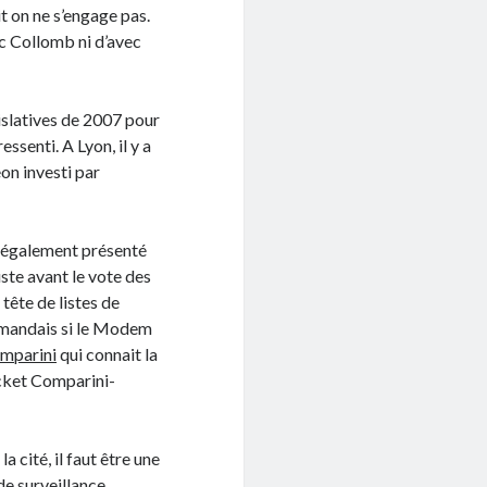
t on ne s’engage pas.
ec Collomb ni d’avec
gislatives de 2007 pour
essenti. A Lyon, il y a
on investi par
t également présenté
juste avant le vote des
tête de listes de
emandais si le Modem
mparini
qui connait la
ticket Comparini-
la cité, il faut être une
de surveillance