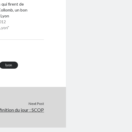
 qui firent de
ollomb, un bon
 Lyon
012
Lyon"
lyon
Next Post
finition du jour : SCOP