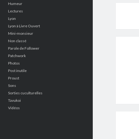
Humeur
Lectures
Lyon
Lyon à Livre Ouvert
Mini-monsieur
Non classé
Parole de Follower
Patchwork
Photos
Post inutile
Proust
Sons
Sorties cuculturelles
Tavukoi
Vidéos