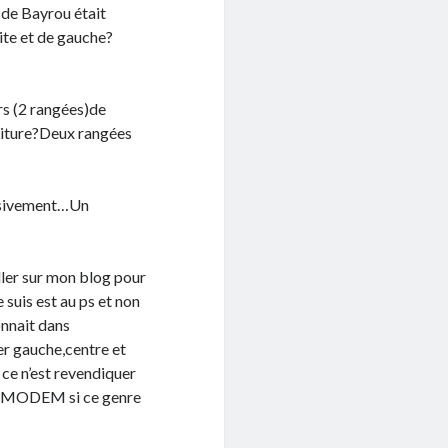
e de Bayrou était
ite et de gauche?
rs (2 rangées)de
oiture?Deux rangées
essivement…Un
’aller sur mon blog pour
 suis est au ps et non
onnait dans
er gauche,centre et
i ce n’est revendiquer
ste MODEM si ce genre