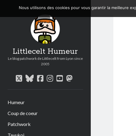
Nous utilisons des cookies pour vous garantir la meilleure exp
Littlecelt Humeur
Le blog patchwork de Littlecelt from Lyon since
2005
twitter
bluesky
facebook
instagram
youtube
mastodon
Humeur
Coup de coeur
Patchwork
Tavukoi