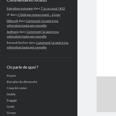
Entretien ménager
dans
T’as vu quoi ? #52
JF
dans
C’était pas mieux avant… à Lyon
littlecelt
dans
Comment j’ai opéré ma
vélorution toute personnelle
Anthony
dans
Comment j’ai opéré ma
vélorution toute personnelle
Renaud Ducher
dans
Comment j’ai opéré ma
vélorution toute personnelle
On parle de quoi ?
A Lyon
Bon plan du dimanche
Coup de coeur
Daddy
Engagé
Geek
Green