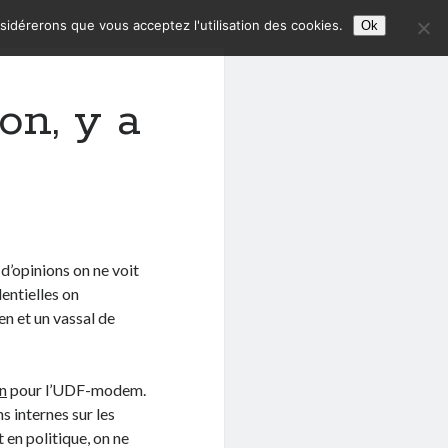
nsidérerons que vous acceptez l'utilisation des cookies.
Ok
on, y a
d’opinions on ne voit
dentielles on
n et un vassal de
n
pour l’UDF-modem.
ns internes sur les
 en politique, on ne