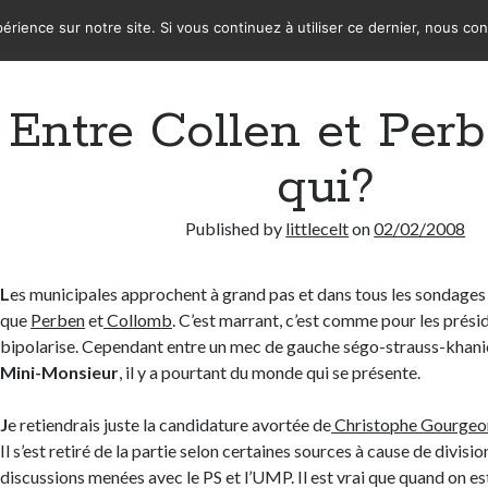
érience sur notre site. Si vous continuez à utiliser ce dernier, nous co
Entre Collen et Perb
qui?
Published by
littlecelt
on
02/02/2008
L
es municipales approchent à grand pas et dans tous les sondages 
que
Perben
et
Collomb
. C’est marrant, c’est comme pour les prési
bipolarise. Cependant entre un mec de gauche ségo-strauss-khanie
Mini-Monsieur
, il y a pourtant du monde qui se présente.
J
e retiendrais juste la candidature avortée de
Christophe Gourgeo
Il s’est retiré de la partie selon certaines sources à cause de divisio
discussions menées avec le PS et l’UMP. Il est vrai que quand on est