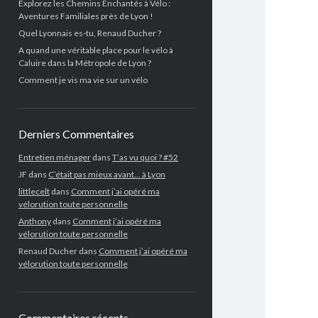
Explorez les Chemins Enchantés à Vélo :
Aventures Familiales près de Lyon !
Quel Lyonnais es-tu, Renaud Ducher ?
A quand une véritable place pour le vélo à
Caluire dans la Métropole de Lyon ?
Comment je vis ma vie sur un vélo
Derniers Commentaires
Entretien ménager
dans
T’as vu quoi ? #52
JF
dans
C’était pas mieux avant… à Lyon
littlecelt
dans
Comment j’ai opéré ma
vélorution toute personnelle
Anthony
dans
Comment j’ai opéré ma
vélorution toute personnelle
Renaud Ducher
dans
Comment j’ai opéré ma
vélorution toute personnelle
Commentaires récents