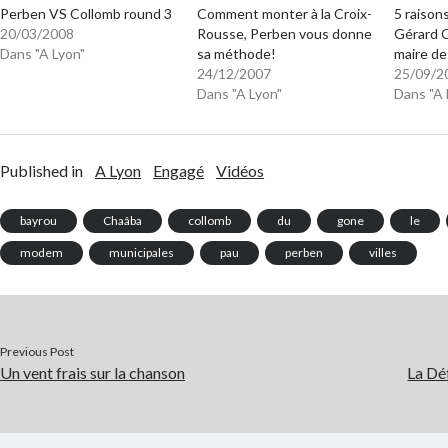
Perben VS Collomb round 3
Comment monter à la Croix-
5 raisons
20/03/2008
Rousse, Perben vous donne
Gérard C
Dans "A Lyon"
sa méthode!
maire de
24/12/2007
25/09/2
Dans "A Lyon"
Dans "A 
Published in
A Lyon
Engagé
Vidéos
bayrou
Chaâba
collomb
du
gone
le
modem
municipales
pau
perben
villes
Previous Post
Un vent frais sur la chanson
La Dé