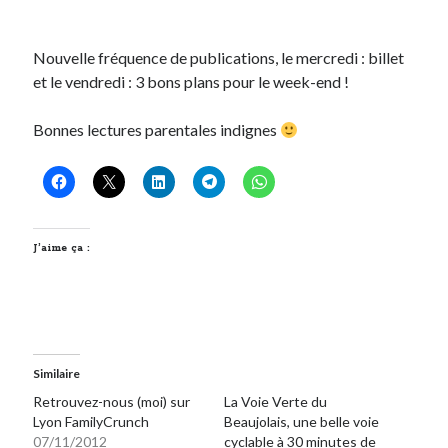
Post inutile
Proust
Nouvelle fréquence de publications, le mercredi : billet
Sons
et le vendredi : 3 bons plans pour le week-end !
Sorties cuculturelles
Tavukoi
Bonnes lectures parentales indignes
Vidéos
J’aime ça :
Similaire
Retrouvez-nous (moi) sur
La Voie Verte du
Lyon FamilyCrunch
Beaujolais, une belle voie
07/11/2012
cyclable à 30 minutes de