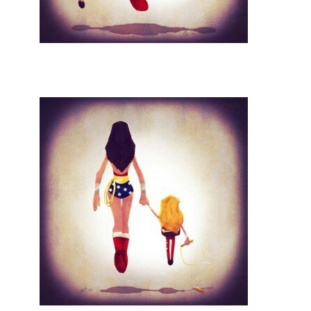
On parle de quoi ?
A Lyon
Bon plan du dimanche
Coup de coeur
Daddy
Engagé
Geek
Green
Humeur
Lectures
Lyon
Lyon à Livre Ouvert
Mini-monsieur
Non classé
Parole de Follower
Patchwork
Photos