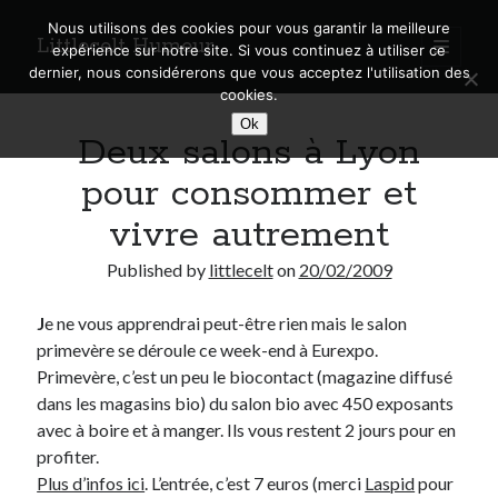
Nous utilisons des cookies pour vous garantir la meilleure
Littlecelt Humeur
open
expérience sur notre site. Si vous continuez à utiliser ce
primary
Sidebar
dernier, nous considérerons que vous acceptez l'utilisation des
menu
cookies.
Recherche sur le blog
Ok
Deux salons à Lyon
Search
pour consommer et
vivre autrement
Published by
littlecelt
on
20/02/2009
Derniers articles
J
e ne vous apprendrai peut-être rien mais le salon
Municipales 2026 : Lyon, Métropole et Caluire, mon choix pour l’avenir
primevère se déroule ce week-end à Eurexpo.
Explorez les Chemins Enchantés à Vélo : Aventures Familiales près de
Lyon !
Primevère, c’est un peu le biocontact (magazine diffusé
Quel Lyonnais es-tu, Renaud Ducher ?
dans les magasins bio) du salon bio avec 450 exposants
A quand une véritable place pour le vélo à Caluire dans la Métropole de
avec à boire et à manger. Ils vous restent 2 jours pour en
Lyon ?
profiter.
Comment je vis ma vie sur un vélo
Plus d’infos ici
. L’entrée, c’est 7 euros (merci
Laspid
pour