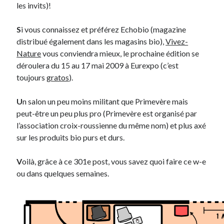
les invits)!
Derniers Commentaires
S
i vous connaissez et préférez Echobio (magazine
distribué également dans les magasins bio),
Vivez-
Entretien ménager
dans
T’as vu quoi ? #52
Nature
vous conviendra mieux, le prochaine édition se
JF
dans
C’était pas mieux avant… à Lyon
déroulera du 15 au 17 mai 2009 à Eurexpo (c’est
littlecelt
dans
Comment j’ai opéré ma vélorution toute personnelle
toujours
gratos
).
Anthony
dans
Comment j’ai opéré ma vélorution toute personnelle
Renaud Ducher
dans
Comment j’ai opéré ma vélorution toute
U
n salon un peu moins militant que Primevère mais
personnelle
peut-être un peu plus pro (Primevère est organisé par
l’association croix-roussienne du même nom) et plus axé
sur les produits bio purs et durs.
Commentaires récents
Entretien ménager
dans
T’as vu quoi ? #52
V
oilà, grâce à ce 301e post, vous savez quoi faire ce w-e
JF
dans
C’était pas mieux avant… à Lyon
ou dans quelques semaines.
littlecelt
dans
Comment j’ai opéré ma vélorution toute personnelle
Anthony
dans
Comment j’ai opéré ma vélorution toute personnelle
Renaud Ducher
dans
Comment j’ai opéré ma vélorution toute
personnelle