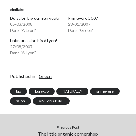
Post inutile
Similaire
Proust
Du salon bio qui n’en veut?
Primevère 2007
Sons
05/03/2008
28/01/2007
Sorties cuculturelles
Dans "A Lyon"
Dans "Green"
Tavukoi
Enfin un salon bio à Lyon!
Vidéos
27/08/2007
Dans "A Lyon"
Published in
Green
bio
Eurexpo
NATURALLY
primevere
salon
VIVEZ NATURE
Previous Post
The little organic cornershop