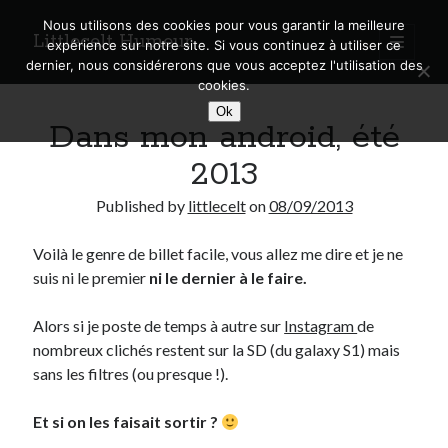
Nous utilisons des cookies pour vous garantir la meilleure
Littlecelt Humeur
open
expérience sur notre site. Si vous continuez à utiliser ce
primary
Sidebar
dernier, nous considérerons que vous acceptez l'utilisation des
menu
cookies.
Recherche sur le blog
Ok
Dans mon android, été
Search
2013
Published by
littlecelt
on
08/09/2013
Voilà le genre de billet facile, vous allez me dire et je ne
Derniers articles
suis ni le premier
ni le dernier à le faire.
Municipales 2026 : Lyon, Métropole et Caluire, mon choix pour l’avenir
Explorez les Chemins Enchantés à Vélo : Aventures Familiales près de
Alors si je poste de temps à autre sur
Instagram
de
Lyon !
nombreux clichés restent sur la SD (du galaxy S1) mais
Quel Lyonnais es-tu, Renaud Ducher ?
sans les filtres (ou presque !).
A quand une véritable place pour le vélo à Caluire dans la Métropole de
Lyon ?
Et si on les faisait sortir ?
Comment je vis ma vie sur un vélo