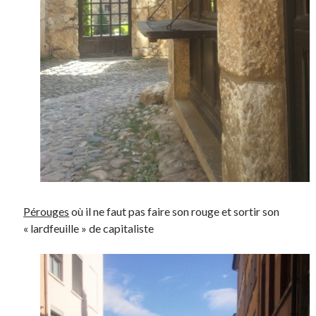
Post inutile
Proust
Sons
Sorties cuculturelles
Tavukoi
Vidéos
Pérouges
où il ne faut pas faire son rouge et sortir son
« lardfeuille » de capitaliste