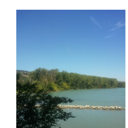
Derniers Commentaires
Entretien ménager
dans
T’as vu quoi ? #52
JF
dans
C’était pas mieux avant… à Lyon
littlecelt
dans
Comment j’ai opéré ma vélorution toute personnelle
Anthony
dans
Comment j’ai opéré ma vélorution toute personnelle
Renaud Ducher
dans
Comment j’ai opéré ma vélorution toute
personnelle
Commentaires récents
Entretien ménager
dans
T’as vu quoi ? #52
JF
dans
C’était pas mieux avant… à Lyon
littlecelt
dans
Comment j’ai opéré ma vélorution toute personnelle
Anthony
dans
Comment j’ai opéré ma vélorution toute personnelle
Renaud Ducher
dans
Comment j’ai opéré ma vélorution toute
personnelle