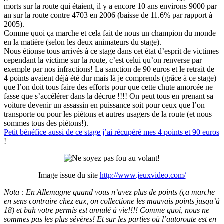
morts sur la route qui étaient, il y a encore 10 ans environs 9000 par
an sur la route contre 4703 en 2006 (baisse de 11.6% par rapport à
2005).
Comme quoi ça marche et cela fait de nous un champion du monde
en la matière (selon les deux animateurs du stage).
Nous étionse tous arrivés à ce stage dans cet état d’esprit de victimes
cependant la victime sur la route, c’est celui qu’on renverse par
exemple par nos infractions! La sanction de 90 euros et le retrait de
4 points avaient déjà été dur mais là je comprends (grâce à ce stage)
que l’on doit tous faire des efforts pour que cette chute amorcée ne
fasse que s’accélérer dans la décrue !!!! On peut tous en prenant sa
voiture devenir un assassin en puissance soit pour ceux que l’on
transporte ou pour les piétons et autres usagers de la route (et nous
sommes tous des piétons!).
Petit bénéfice aussi de ce stage j’ai récupéré mes 4 points et 90 euros
!
Image issue du site
http://www.jeuxvideo.com/
Nota : En Allemagne quand vous n’avez plus de points (ça marche
en sens contraire chez eux, on collectione les mauvais points jusqu’à
18) et bah votre permis est annulé à vie!!!! Comme quoi, nous ne
sommes pas les plus sévères! Et sur les parties où l’autoroute est en