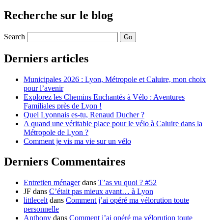
Recherche sur le blog
Search
Derniers articles
Municipales 2026 : Lyon, Métropole et Caluire, mon choix
pour l’avenir
Explorez les Chemins Enchantés à Vélo : Aventures
Familiales près de Lyon !
Quel Lyonnais es-tu, Renaud Ducher ?
A quand une véritable place pour le vélo à Caluire dans la
Métropole de Lyon ?
Comment je vis ma vie sur un vélo
Derniers Commentaires
Entretien ménager
dans
T’as vu quoi ? #52
JF
dans
C’était pas mieux avant… à Lyon
littlecelt
dans
Comment j’ai opéré ma vélorution toute
personnelle
Anthony
dans
Comment j’ai opéré ma vélorution toute