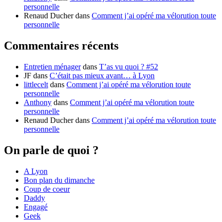
personnelle
Renaud Ducher
dans
Comment j’ai opéré ma vélorution toute
personnelle
Commentaires récents
Entretien ménager
dans
T’as vu quoi ? #52
JF
dans
C’était pas mieux avant… à Lyon
littlecelt
dans
Comment j’ai opéré ma vélorution toute
personnelle
Anthony
dans
Comment j’ai opéré ma vélorution toute
personnelle
Renaud Ducher
dans
Comment j’ai opéré ma vélorution toute
personnelle
On parle de quoi ?
A Lyon
Bon plan du dimanche
Coup de coeur
Daddy
Engagé
Geek