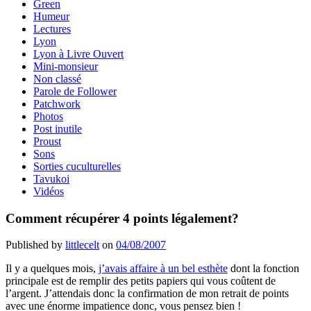
Green
Humeur
Lectures
Lyon
Lyon à Livre Ouvert
Mini-monsieur
Non classé
Parole de Follower
Patchwork
Photos
Post inutile
Proust
Sons
Sorties cuculturelles
Tavukoi
Vidéos
Comment récupérer 4 points légalement?
Published by
littlecelt
on
04/08/2007
Il y a quelques mois,
j’avais affaire à un bel esthète
dont la fonction
principale est de remplir des petits papiers qui vous coûtent de
l’argent. J’attendais donc la confirmation de mon retrait de points
avec une énorme impatience donc, vous pensez bien !