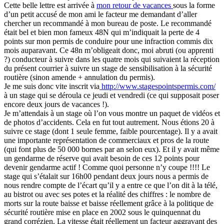
Cette belle lettre est arrivée à
mon retour de vacances
sous la forme
d’un petit accusé de mon ami le facteur me demandant d’aller
chercher un recommandé à mon bureau de poste. Le recommandé
était bel et bien mon fameux 48N qui m’indiquait la perte de 4
points sur mon permis de conduire pour une infraction commis dix
mois auparavant. Ce 48n m’obligeait donc, moi abruti (ou apprenti
?) conducteur à suivre dans les quatre mois qui suivaient la réception
du présent courrier à suivre un stage de sensibilisation à la sécurité
routière (sinon amende + annulation du permis).
Je me suis donc vite inscrit via
http://www.stagespointspermis.com/
à un stage qui se déroula ce jeudi et vendredi (ce qui supposait poser
encore deux jours de vacances !).
Je m’attendais à un stage où l’on vous montre un paquet de vidéos et
de photos d’accidents. Cela en fut tout autrement. Nous étions 20 à
suivre ce stage (dont 1 seule femme, faible pourcentage). Il y a avait
une importante représentation de commerciaux et pros de la route
(qui font plus de 50 000 bornes par an selon eux). Et il y avait même
un gendarme de réserve qui avait besoin de ces 12 points pour
devenir gendarme actif ! Comme quoi personne n’y coupe !!!! Le
stage qui s’étalait sur 16h00 pendant deux jours nous a permis de
nous rendre compte de l’écart qu’il y a entre ce que l’on dit à la télé,
au bistrot ou avec ses potes et la réalité des chiffres : le nombre de
morts sur la route baisse et baisse réellement grâce à la politique de
sécurité routière mise en place en 2002 sous le quinquennat du
grand corrézien. La vitesse était réellement un facteur aggravant des