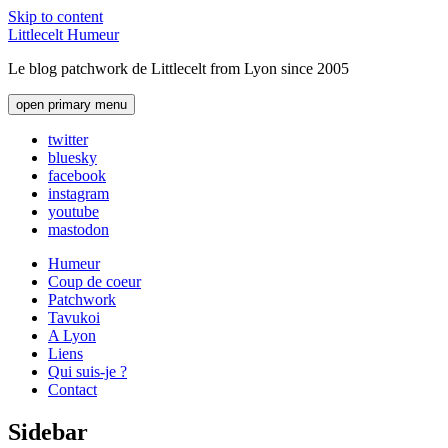
Skip to content
Littlecelt Humeur
Le blog patchwork de Littlecelt from Lyon since 2005
open primary menu
twitter
bluesky
facebook
instagram
youtube
mastodon
Humeur
Coup de coeur
Patchwork
Tavukoi
A Lyon
Liens
Qui suis-je ?
Contact
Sidebar