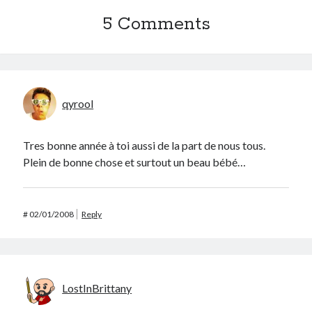
Post inutile
5 Comments
Proust
Sons
Sorties cuculturelles
Tavukoi
Vidéos
qyrool
Tres bonne année à toi aussi de la part de nous tous.
Plein de bonne chose et surtout un beau bébé…
#
02/01/2008
Reply
LostInBrittany