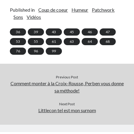
Published in
Coup de coeur
Humeur
Patchwork
On parle de quoi ?
Sons
Vidéos
A Lyon
36
39
43
45
46
47
Bon plan du dimanche
Coup de coeur
53
55
61
63
64
68
Daddy
76
96
99
Engagé
Geek
Green
Humeur
Previous Post
Comment monter à la Croix-Rousse, Perben vous donne
Lectures
sa méthode!
Lyon
Lyon à Livre Ouvert
Next Post
Mini-monsieur
Littlecon tel est mon surnom
Non classé
Parole de Follower
Patchwork
Photos