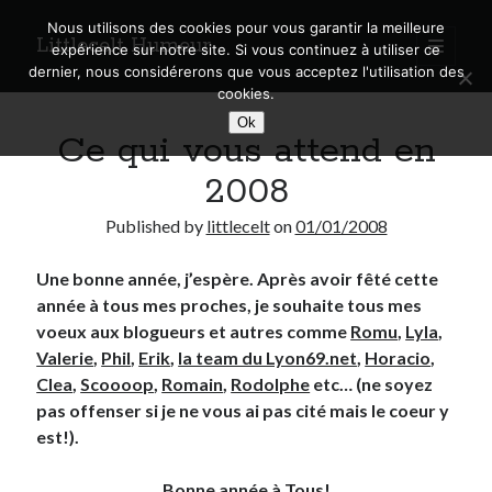
Nous utilisons des cookies pour vous garantir la meilleure
Littlecelt Humeur
open
expérience sur notre site. Si vous continuez à utiliser ce
primary
Sidebar
dernier, nous considérerons que vous acceptez l'utilisation des
menu
cookies.
Recherche sur le blog
Ok
Ce qui vous attend en
Search
2008
Published by
littlecelt
on
01/01/2008
Une bonne année, j’espère. Après avoir fêté cette
Derniers articles
année à tous mes proches, je souhaite tous mes
Municipales 2026 : Lyon, Métropole et Caluire, mon choix pour l’avenir
voeux aux blogueurs et autres comme
Romu
,
Lyla
,
Explorez les Chemins Enchantés à Vélo : Aventures Familiales près de
Valerie
,
Phil
,
Erik
,
la team du Lyon69.net
,
Horacio
,
Lyon !
Clea
,
Scoooop
,
Romain
,
Rodolphe
etc… (ne soyez
Quel Lyonnais es-tu, Renaud Ducher ?
pas offenser si je ne vous ai pas cité mais le coeur y
A quand une véritable place pour le vélo à Caluire dans la Métropole de
est!).
Lyon ?
Comment je vis ma vie sur un vélo
Bonne année à Tous!