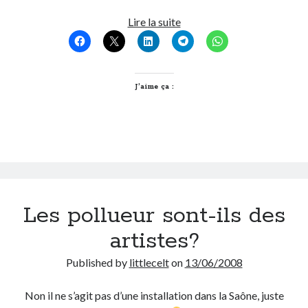
Pays
Lire la suite
On parle de quoi ?
Bas
–
A Lyon
France…
Bon plan du dimanche
Vive
J’aime ça :
Coup de coeur
les
Daddy
Bataves
Engagé
Geek
Green
Humeur
Lectures
Les pollueur sont-ils des
Lyon
Lyon à Livre Ouvert
artistes?
Mini-monsieur
Non classé
Published by
littlecelt
on
13/06/2008
Parole de Follower
Patchwork
Non il ne s’agit pas d’une installation dans la Saône, juste
Photos