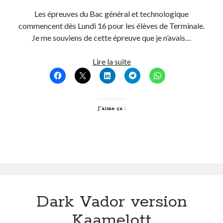
Les épreuves du Bac général et technologique
commencent dès Lundi 16 pour les élèves de Terminale.
Je me souviens de cette épreuve que je n’avais…
Repasser
Lire la suite
son
bac
?
non
J’aime ça :
merci!
Dark Vador version
Kaamelott