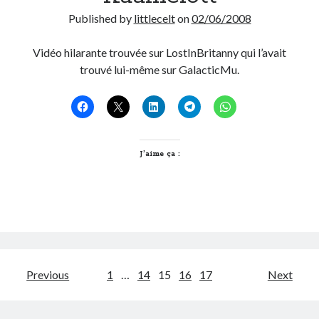
Published by
littlecelt
on
02/06/2008
Vidéo hilarante trouvée sur LostInBritanny qui l’avait
trouvé lui-même sur GalacticMu.
J’aime ça :
Pagination
Previous
1
…
14
15
16
17
Next
des