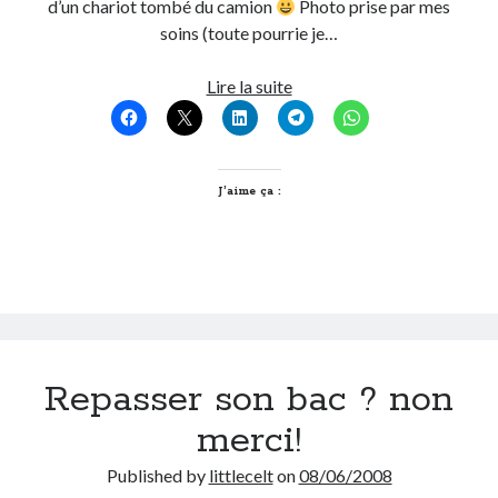
d’un chariot tombé du camion
Photo prise par mes
Post inutile
soins (toute pourrie je…
Proust
Sons
Les
Lire la suite
Sorties cuculturelles
pollueur
Tavukoi
sont-
Vidéos
ils
des
J’aime ça :
artistes?
Repasser son bac ? non
merci!
Published by
littlecelt
on
08/06/2008