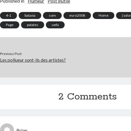
Published in
Humeur
Post inutile
4-1
batavia
com
euro2008
Home
j'ador
Page
patates
uefa
Previous Post
Les pollueur sont-ils des artistes?
2 Comments
Brian