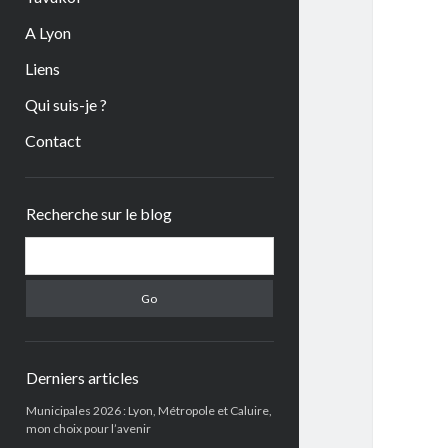
A Lyon
Liens
Qui suis-je ?
Contact
Sidebar
Recherche sur le blog
Search
Derniers articles
Municipales 2026 : Lyon, Métropole et Caluire,
mon choix pour l’avenir