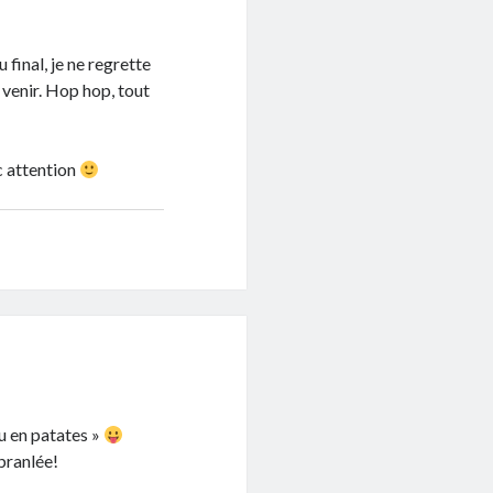
 final, je ne regrette
 venir. Hop hop, tout
ec attention
tu en patates »
 branlée!