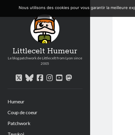
Nous utilisons des cookies pour vous garantir la meilleure exp
Littlecelt Humeur
Le blog patchwork de Littlecelt from Lyon since
2005
twitter
bluesky
facebook
instagram
youtube
mastodon
Humeur
Coup de coeur
Patchwork
Tavukoi