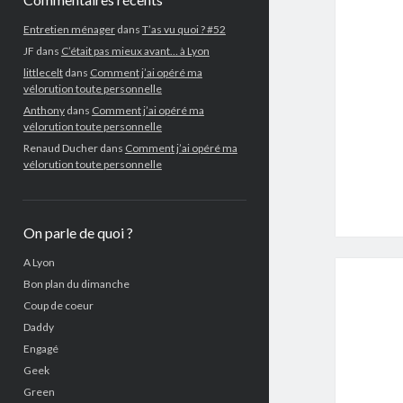
Entretien ménager
dans
T’as vu quoi ? #52
JF
dans
C’était pas mieux avant… à Lyon
littlecelt
dans
Comment j’ai opéré ma
vélorution toute personnelle
Anthony
dans
Comment j’ai opéré ma
vélorution toute personnelle
Renaud Ducher
dans
Comment j’ai opéré ma
vélorution toute personnelle
On parle de quoi ?
A Lyon
Bon plan du dimanche
Coup de coeur
Daddy
Engagé
Geek
Green