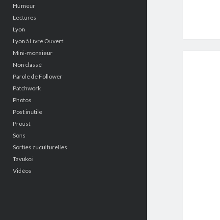
Humeur
Lectures
Lyon
Lyon à Livre Ouvert
Mini-monsieur
Non classé
Parole de Follower
Patchwork
Photos
Post inutile
Proust
Sons
Sorties cuculturelles
Tavukoi
Vidéos