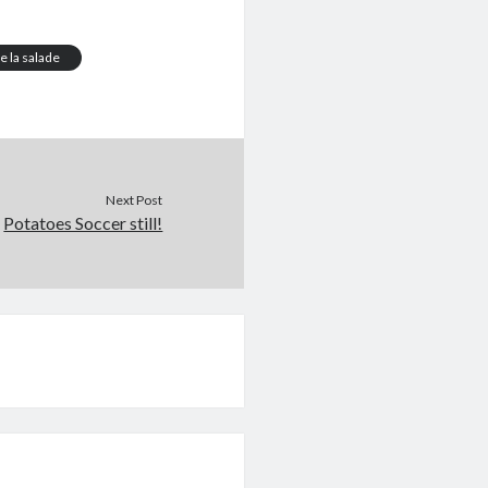
e la salade
Next Post
Potatoes Soccer still!