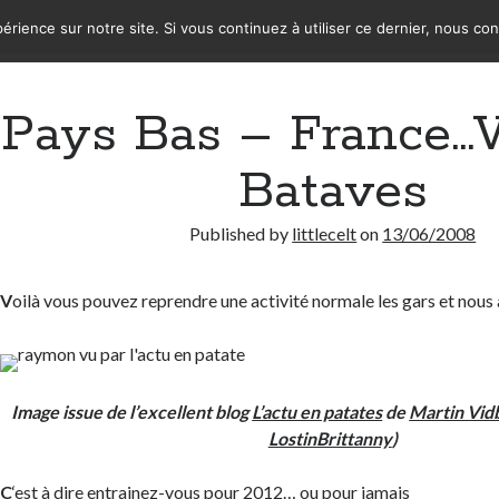
érience sur notre site. Si vous continuez à utiliser ce dernier, nous co
Pays Bas – France…V
Bataves
Published by
littlecelt
on
13/06/2008
V
oilà vous pouvez reprendre une activité normale les gars et nous
Image issue de l’excellent blog
L’actu en patates
de
Martin Vid
LostinBrittanny
)
C
‘est à dire entrainez-vous pour 2012… ou pour jamais