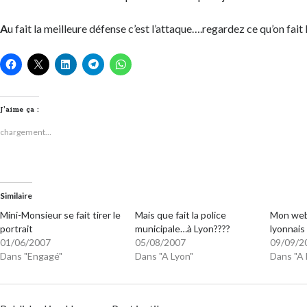
A
u fait la meilleure défense c’est l’attaque….regardez ce qu’on fai
J’aime ça :
chargement…
Similaire
Mini-Monsieur se fait tirer le
Mais que fait la police
Mon web 
portrait
municipale…à Lyon????
lyonnais 
01/06/2007
05/08/2007
09/09/2
Dans "Engagé"
Dans "A Lyon"
Dans "A 