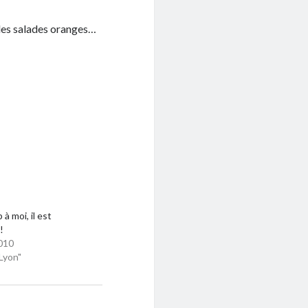
t les salades oranges…
à moi, il est
!
010
Lyon"