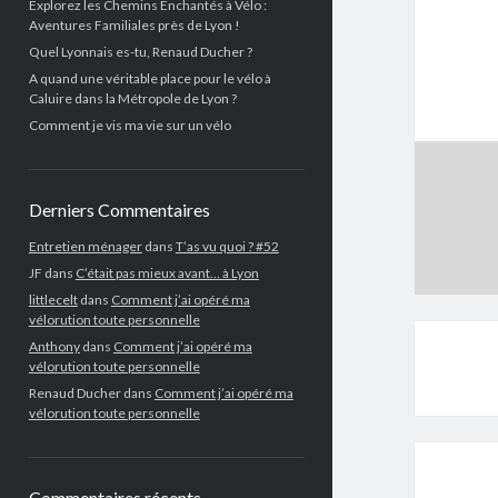
Explorez les Chemins Enchantés à Vélo :
Aventures Familiales près de Lyon !
Quel Lyonnais es-tu, Renaud Ducher ?
A quand une véritable place pour le vélo à
Caluire dans la Métropole de Lyon ?
Comment je vis ma vie sur un vélo
Derniers Commentaires
Entretien ménager
dans
T’as vu quoi ? #52
JF
dans
C’était pas mieux avant… à Lyon
littlecelt
dans
Comment j’ai opéré ma
vélorution toute personnelle
Anthony
dans
Comment j’ai opéré ma
vélorution toute personnelle
Renaud Ducher
dans
Comment j’ai opéré ma
vélorution toute personnelle
Commentaires récents