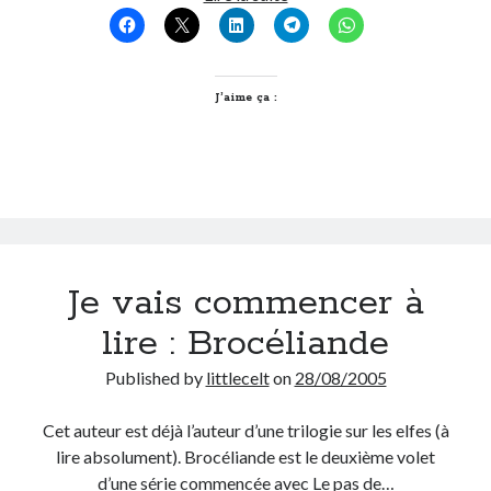
On parle de quoi ?
A Lyon
J’aime ça :
Bon plan du dimanche
Coup de coeur
Daddy
Engagé
Geek
Green
Humeur
Je vais commencer à
Lectures
lire : Brocéliande
Lyon
Lyon à Livre Ouvert
Published by
littlecelt
on
28/08/2005
Mini-monsieur
Non classé
Cet auteur est déjà l’auteur d’une trilogie sur les elfes (à
Parole de Follower
lire absolument). Brocéliande est le deuxième volet
Patchwork
d’une série commencée avec Le pas de…
Photos