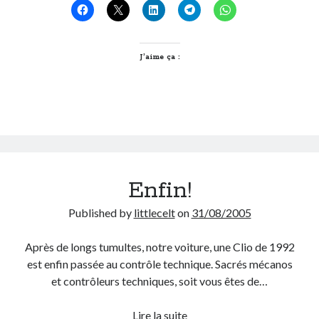
le
papier!
Derniers Commentaires
J’aime ça :
Entretien ménager
dans
T’as vu quoi ? #52
JF
dans
C’était pas mieux avant… à Lyon
littlecelt
dans
Comment j’ai opéré ma vélorution toute personnelle
Anthony
dans
Comment j’ai opéré ma vélorution toute personnelle
Renaud Ducher
dans
Comment j’ai opéré ma vélorution toute
personnelle
Enfin!
Commentaires récents
Published by
littlecelt
on
31/08/2005
Entretien ménager
dans
T’as vu quoi ? #52
JF
dans
C’était pas mieux avant… à Lyon
Après de longs tumultes, notre voiture, une Clio de 1992
littlecelt
dans
Comment j’ai opéré ma vélorution toute personnelle
est enfin passée au contrôle technique. Sacrés mécanos
Anthony
dans
Comment j’ai opéré ma vélorution toute personnelle
et contrôleurs techniques, soit vous êtes de…
Renaud Ducher
dans
Comment j’ai opéré ma vélorution toute
personnelle
Enfin!
Lire la suite