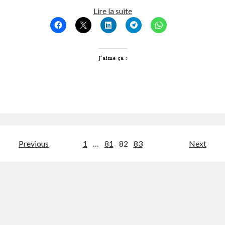
Week-
Lire la suite
end
à
Paris
…
J’aime ça :
Pagination
Previous
1
…
81
82
83
Next
des
publications