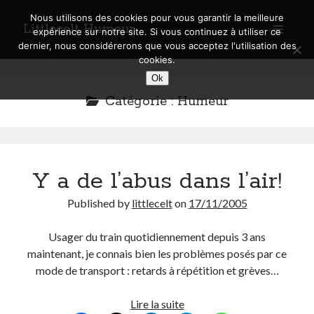
Nous utilisons des cookies pour vous garantir la meilleure
Littlecelt Humeur
open
expérience sur notre site. Si vous continuez à utiliser ce
primary
Sidebar
dernier, nous considérerons que vous acceptez l'utilisation des
menu
cookies.
Recherche sur le blog
Ok
Search
Catégorie :
Humeur
Y a de l’abus dans l’air!
Derniers articles
Published by
littlecelt
on
17/11/2005
Municipales 2026 : Lyon, Métropole et Caluire, mon choix pour l’avenir
Explorez les Chemins Enchantés à Vélo : Aventures Familiales près de
Usager du train quotidiennement depuis 3 ans
Lyon !
maintenant, je connais bien les problèmes posés par ce
Quel Lyonnais es-tu, Renaud Ducher ?
mode de transport : retards à répétition et grèves…
A quand une véritable place pour le vélo à Caluire dans la Métropole de
Lyon ?
Comment je vis ma vie sur un vélo
Y
Lire la suite