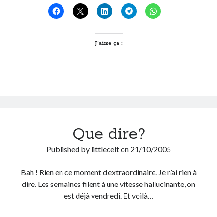
On parle de quoi ?
A Lyon
J’aime ça :
Bon plan du dimanche
Coup de coeur
Daddy
Engagé
Geek
Green
Humeur
Que dire?
Lectures
Lyon
Published by
littlecelt
on
21/10/2005
Lyon à Livre Ouvert
Mini-monsieur
Bah ! Rien en ce moment d’extraordinaire. Je n’ai rien à
Non classé
dire. Les semaines filent à une vitesse hallucinante, on
Parole de Follower
est déjà vendredi. Et voilà…
Patchwork
Photos