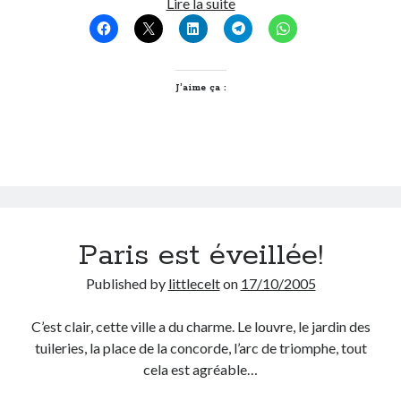
Que
Lire la suite
Post inutile
dire?
Proust
Sons
Sorties cuculturelles
J’aime ça :
Tavukoi
Vidéos
Paris est éveillée!
Published by
littlecelt
on
17/10/2005
C’est clair, cette ville a du charme. Le louvre, le jardin des
tuileries, la place de la concorde, l’arc de triomphe, tout
cela est agréable…