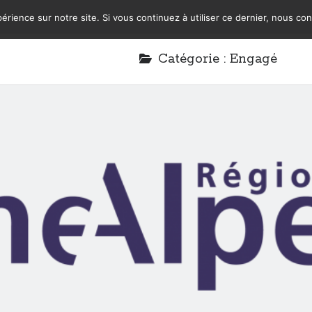
érience sur notre site. Si vous continuez à utiliser ce dernier, nous co
Catégorie :
Engagé