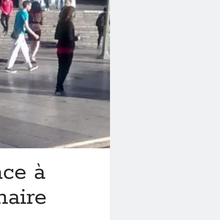
ace à
naire