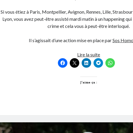
Si vous étiez à Paris, Montpellier, Avignon, Rennes, Lille, Strasbo
Lyon, vous avez peut-être assisté mardi matin à un happening qui 
crime et cela vous à peut-être interloqué.
Il s’agissait d’une action mise en place par
Sos Homo
#NePlusSeTaire
Lire la suite
face
à
l’homophobie
ordinaire
J’aime ça :