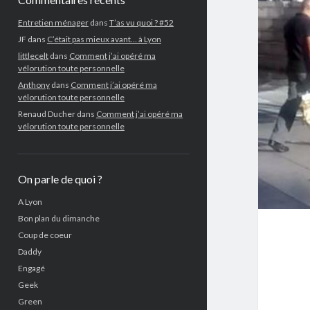
Entretien ménager
dans
T’as vu quoi ? #52
JF
dans
C’était pas mieux avant… à Lyon
littlecelt
dans
Comment j’ai opéré ma
vélorution toute personnelle
Anthony
dans
Comment j’ai opéré ma
vélorution toute personnelle
Renaud Ducher
dans
Comment j’ai opéré ma
vélorution toute personnelle
On parle de quoi ?
A Lyon
Bon plan du dimanche
Coup de coeur
Daddy
Engagé
Geek
Green