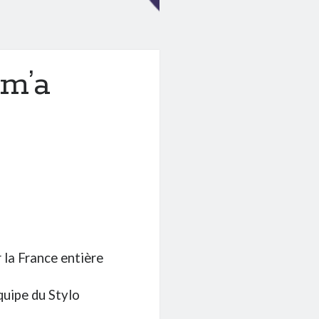
 m’a
 la France entière
quipe du Stylo