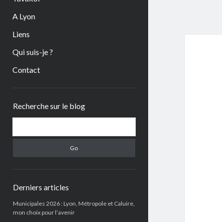
A Lyon
Liens
Qui suis-je ?
Contact
Sidebar
Recherche sur le blog
Search
Derniers articles
Municipales 2026 : Lyon, Métropole et Caluire,
mon choix pour l’avenir