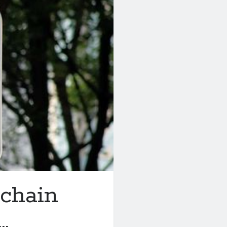
ochain
…