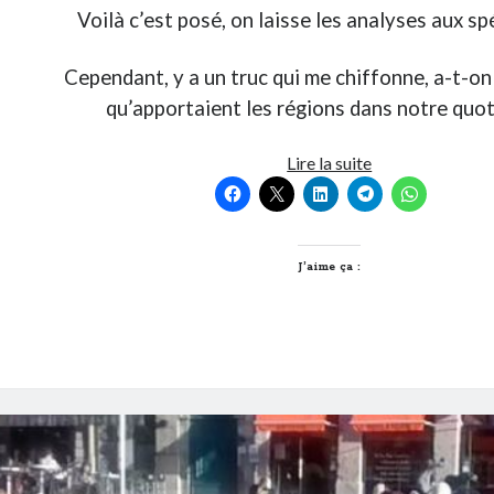
Voilà c’est posé, on laisse les analyses aux sp
Cependant, y a un truc qui me chiffonne, a-t-on
qu’apportaient les régions dans notre quot
Ce
Lire la suite
que
la
région
m’a
J’aime ça :
apporté