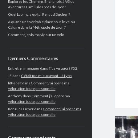
Explorez les Chemins Enchantés à Vélo :
Aventures Familiales près de Lyon !
Quel Lyonnais es-tu, Renaud Ducher ?
A quand une véritable place pour le vélo à
Caluire dans la Métropole de Lyon ?
Comment je vis ma vie sur un vélo
Derniers Commentaires
Entretien ménager
dans
T’as vu quoi ? #52
JF
dans
C’était pas mieux avant… à Lyon
littlecelt
dans
Comment j’ai opéré ma
vélorution toute personnelle
Anthony
dans
Comment j’ai opéré ma
vélorution toute personnelle
Renaud Ducher
dans
Comment j’ai opéré ma
vélorution toute personnelle
Commentaires récents