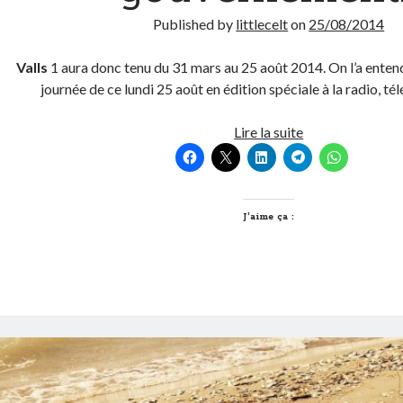
Published by
littlecelt
on
25/08/2014
Valls
1 aura donc tenu du 31 mars au 25 août 2014. On l’a entend
journée de ce lundi 25 août en édition spéciale à la radio, télé
En
Lire la suite
attendant
le
prochain
gouvernement…
J’aime ça :