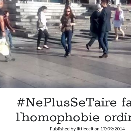
#NePlusSeTaire f
l’homophobie ordi
Published by
littlecelt
on
17/09/2014