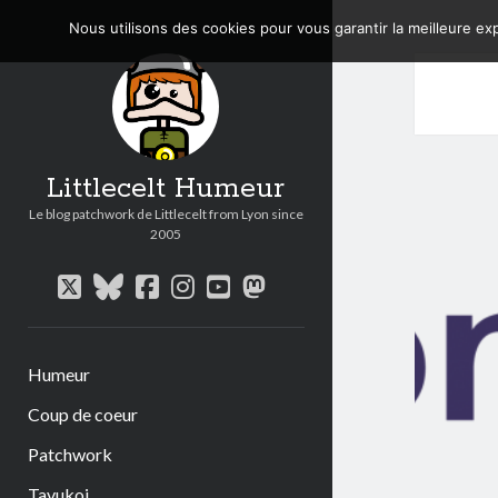
Nous utilisons des cookies pour vous garantir la meilleure exp
Littlecelt Humeur
Le blog patchwork de Littlecelt from Lyon since
2005
twitter
bluesky
facebook
instagram
youtube
mastodon
Humeur
Coup de coeur
Patchwork
Tavukoi