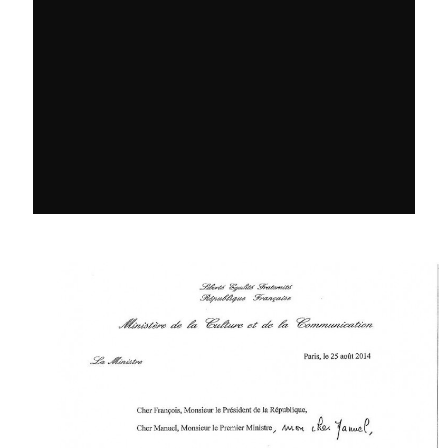
Post inutile
Proust
Sons
Sorties cuculturelles
Tavukoi
Vidéos