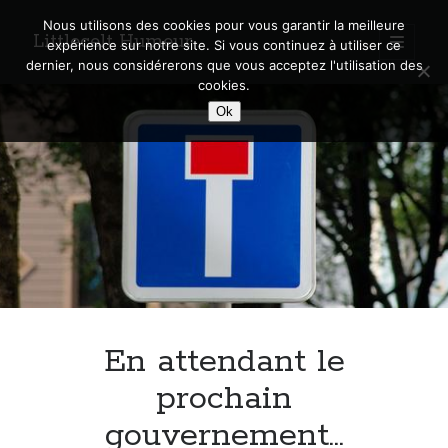
Nous utilisons des cookies pour vous garantir la meilleure
Littlecelt Humeur
open
expérience sur notre site. Si vous continuez à utiliser ce
primary
Sidebar
dernier, nous considérerons que vous acceptez l'utilisation des
menu
cookies.
Recherche sur le blog
Ok
Search
Derniers articles
Municipales 2026 : Lyon, Métropole et Caluire, mon choix pour l’avenir
Explorez les Chemins Enchantés à Vélo : Aventures Familiales près de
Lyon !
En attendant le
Quel Lyonnais es-tu, Renaud Ducher ?
A quand une véritable place pour le vélo à Caluire dans la Métropole de
prochain
Lyon ?
gouvernement…
Comment je vis ma vie sur un vélo