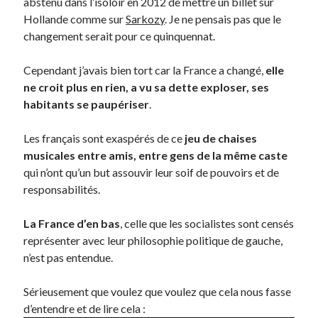
abstenu dans l’isoloir en 2012 de mettre un billet sur
Hollande comme sur
Sarkozy
. Je ne pensais pas que le
changement serait pour ce quinquennat.
On parle de quoi ?
A Lyon
Cependant j’avais bien tort car la France a changé,
elle
Bon plan du dimanche
ne croit plus en rien, a vu sa dette exploser, ses
Coup de coeur
habitants se paupériser
.
Daddy
Engagé
Les français sont exaspérés de ce
jeu de chaises
Geek
musicales entre amis, entre gens de la même caste
Green
qui n’ont qu’un but assouvir leur soif de pouvoirs et de
Humeur
responsabilités.
Lectures
Lyon
La France d’en bas
, celle que les socialistes sont censés
Lyon à Livre Ouvert
représenter avec leur philosophie politique de gauche,
Mini-monsieur
n’est pas entendue.
Non classé
Parole de Follower
Sérieusement que voulez que voulez que cela nous fasse
Patchwork
d’entendre et de lire cela :
Photos