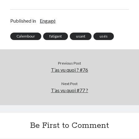
Published in
Engagé
Calembour
fatigant
usant
usés
Previous Post
T’as vu quoi ? #76
Next Post
T’as vu quoi #77 ?
Be First to Comment