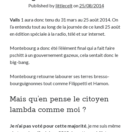
Published by
littlecelt
on
25/08/2014
Derniers Commentaires
Valls
1 aura donc tenu du 31 mars au 25 août 2014. On
Entretien ménager
dans
T’as vu quoi ? #52
l’a entendu tout au long de la journée de ce lundi 25 août
JF
dans
C’était pas mieux avant… à Lyon
en édition spéciale à la radio, télé et sur internet.
littlecelt
dans
Comment j’ai opéré ma vélorution toute personnelle
Anthony
dans
Comment j’ai opéré ma vélorution toute personnelle
Montebourg a donc été l’élément final qui a fait faire
Renaud Ducher
dans
Comment j’ai opéré ma vélorution toute
pschitt à un gouvernement gazeux, cela sentait donc le
personnelle
big-bang.
Montebourg retourne labourer ses terres bresso-
Commentaires récents
bourguignonnes tout comme Filippetti et Hamon.
Entretien ménager
dans
T’as vu quoi ? #52
Mais qu’en pense le citoyen
JF
dans
C’était pas mieux avant… à Lyon
littlecelt
dans
Comment j’ai opéré ma vélorution toute personnelle
lambda comme moi ?
Anthony
dans
Comment j’ai opéré ma vélorution toute personnelle
Renaud Ducher
dans
Comment j’ai opéré ma vélorution toute
personnelle
Je n’ai pas voté pour cette majorité
, je me suis même