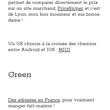
permet de comparer directement le prix
Post inutile
sur un site marchand,
PriceSniper
et c’est
Proust
de Lyon, mon bon monsieur et ma bonne
Sons
dame !
Sorties cuculturelles
Tavukoi
Vidéos
Un OS chinois à la croisée des chemins
entre Android et IOS :
MIUI
Green
Des adresses en France
, pour vraiment
manger-fait-maison !