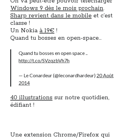
On va peut-être pouvoir télécharger
Windows 9 dès le mois prochain
.
Sharp revient dans le mobile
et c’est
On parle de quoi ?
classe !
A Lyon
Un Nokia
à 19€
!
Bon plan du dimanche
Quand tu bosses en open-space…
Coup de coeur
Daddy
Quand tu bosses en open space ..
Engagé
http://t.co/SVzqzbVh7h
Geek
Green
— Le Conardeur (@leconardhardeur)
20 Août
Humeur
2014
Lectures
Lyon
40 illustrations
sur notre quotidien,
Lyon à Livre Ouvert
édifiant !
Mini-monsieur
Non classé
Parole de Follower
Patchwork
Une extension Chrome/Firefox qui
Photos