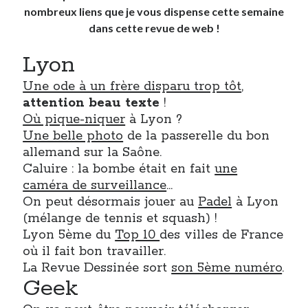
nombreux liens que je vous dispense cette semaine
dans cette revue de web !
Derniers Commentaires
Lyon
Entretien ménager
dans
T’as vu quoi ? #52
JF
dans
C’était pas mieux avant… à Lyon
Une ode à un frère disparu trop tôt
,
littlecelt
dans
Comment j’ai opéré ma vélorution toute personnelle
attention beau texte
!
Anthony
dans
Comment j’ai opéré ma vélorution toute personnelle
Où pique-niquer
à Lyon ?
Renaud Ducher
dans
Comment j’ai opéré ma vélorution toute
Une belle photo
de la passerelle du bon
personnelle
allemand sur la Saône.
Caluire : la bombe était en fait
une
caméra de surveillance
…
Commentaires récents
On peut désormais jouer au
Padel
à Lyon
Entretien ménager
dans
T’as vu quoi ? #52
(mélange de tennis et squash) !
JF
dans
C’était pas mieux avant… à Lyon
Lyon 5ème du
Top 10
des villes de France
littlecelt
dans
Comment j’ai opéré ma vélorution toute personnelle
où il fait bon travailler.
Anthony
dans
Comment j’ai opéré ma vélorution toute personnelle
La Revue Dessinée sort
son 5ème numéro
.
Renaud Ducher
dans
Comment j’ai opéré ma vélorution toute
Geek
personnelle