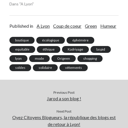
Dans "A Lyon"
Published in
A Lyon
Coup de coeur
Green
Humeur
boutique
écologique
éphémère
equitable
éthique
Kadriyage
laspid
lyon
mode
Origeen
shopping
soldes
solidaire
vêtements
Previous Post
Jarod a son blog !
Next Post
Oyez Citoyens Blogueurs, la république des blogs est
de retour à Lyon!