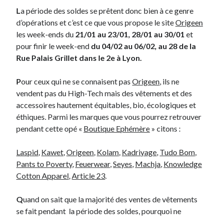
L
a période des soldes se prêtent donc bien à ce genre
d’opérations et c’est ce que vous propose le site
Origeen
Derniers Commentaires
les week-ends du
21/01 au 23/01, 28/01 au 30/01
et
Entretien ménager
dans
T’as vu quoi ? #52
pour finir le week-end
du 04/02 au 06/02, au 28 de la
JF
dans
C’était pas mieux avant… à Lyon
Rue Palais Grillet dans le 2e à Lyon.
littlecelt
dans
Comment j’ai opéré ma vélorution toute personnelle
Anthony
dans
Comment j’ai opéré ma vélorution toute personnelle
P
our ceux qui ne se connaisent pas
Origeen
, ils ne
Renaud Ducher
dans
Comment j’ai opéré ma vélorution toute
vendent pas du High-Tech mais des vêtements et des
personnelle
accessoires hautement équitables, bio, écologiques et
éthiques. Parmi les marques que vous pourrez retrouver
pendant cette opé «
Boutique Ephémère
» citons :
Commentaires récents
Laspid
,
Kawet
,
Origeen
,
Kolam
,
Kadriyage
,
Tudo Bom
,
Entretien ménager
dans
T’as vu quoi ? #52
Pants to Poverty
,
Feuerwear
,
Seyes
,
Machja
,
Knowledge
JF
dans
C’était pas mieux avant… à Lyon
Cotton Apparel
,
Article 23
.
littlecelt
dans
Comment j’ai opéré ma vélorution toute personnelle
Anthony
dans
Comment j’ai opéré ma vélorution toute personnelle
Q
uand on sait que la majorité des ventes de vêtements
Renaud Ducher
dans
Comment j’ai opéré ma vélorution toute
personnelle
se fait pendant la période des soldes, pourquoi ne