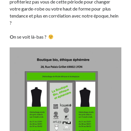
profiteriez pas vous de cette période pour changer
votre garde-robe ou votre haut de forme pour plus
On parle de quoi ?
tendance et plus en corrélation avec notre époque, hein
?
A Lyon
Bon plan du dimanche
O
n se voit là-bas ?
Coup de coeur
Daddy
Engagé
Geek
Green
Humeur
Lectures
Lyon
Lyon à Livre Ouvert
Mini-monsieur
Non classé
Parole de Follower
Patchwork
Photos