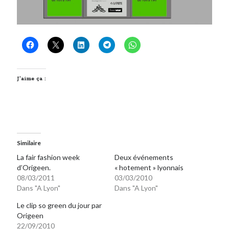
Post inutile
Proust
Sons
Sorties cuculturelles
Tavukoi
Vidéos
J’aime ça :
Similaire
La fair fashion week
Deux événements
d’Origeen.
« hotement » lyonnais
08/03/2011
03/03/2010
Dans "A Lyon"
Dans "A Lyon"
Le clip so green du jour par
Origeen
22/09/2010