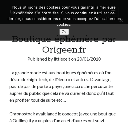
Nous utilisons des cookies pour vous garantir la meilleure
Littlecelt Humeur
open
expérience sur notre site. Si vous continuez à utiliser ce
primary
Sidebar
dernier, nous considérerons que vous acceptez l'utilisation des
menu
cookies.
Recherche sur le blog
Ok
Boutique éphémère par
Search
Origeen.fr
Published by
littlecelt
on
20/01/2010
L
a grande mode est aux boutiques éphémères où l’on
Derniers articles
déstocke high-tech, de l’électro et autres. L’avantage,
Municipales 2026 : Lyon, Métropole et Caluire, mon choix pour l’avenir
pas de pas de porte à payer, une accroche percutante
Explorez les Chemins Enchantés à Vélo : Aventures Familiales près de
auprès du public que cela ne va durer et donc qu’il faut
Lyon !
en profiter tout de suite etc…
Quel Lyonnais es-tu, Renaud Ducher ?
A quand une véritable place pour le vélo à Caluire dans la Métropole de
Chronostock
avait lancé le concept (avec une boutique
Lyon ?
à Oullins) il y a un plus d’un an et d’autres ont suivi.
Comment je vis ma vie sur un vélo