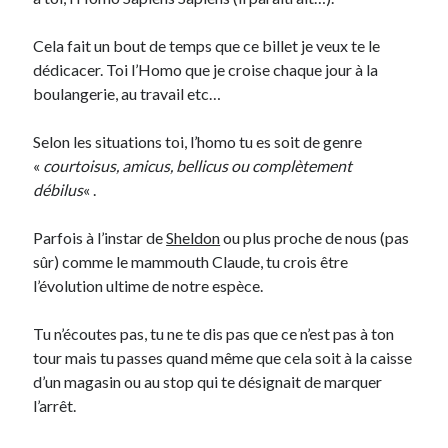
Cela fait un bout de temps que ce billet je veux te le
On parle de quoi ?
dédicacer. Toi l’Homo que je croise chaque jour à la
A Lyon
boulangerie, au travail etc…
Bon plan du dimanche
Coup de coeur
Selon les situations toi, l’homo tu es soit de genre
Daddy
«
courtoisus, amicus, bellicus ou complètement
Engagé
débilus
« .
Geek
Green
Parfois à l’instar de
Sheldon
ou plus proche de nous (pas
Humeur
sûr) comme le mammouth Claude, tu crois être
Lectures
l’évolution ultime de notre espèce.
Lyon
Lyon à Livre Ouvert
Tu n’écoutes pas, tu ne te dis pas que ce n’est pas à ton
Mini-monsieur
tour mais tu passes quand même que cela soit à la caisse
Non classé
d’un magasin ou au stop qui te désignait de marquer
Parole de Follower
l’arrêt.
Patchwork
Photos