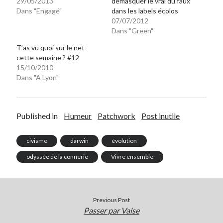
29/05/2013
démasquer le vrai du faux
Dans "Engagé"
dans les labels écolos
07/07/2012
Dans "Green"
T’as vu quoi sur le net
cette semaine ? #12
15/10/2010
Dans "A Lyon"
Published in
Humeur
Patchwork
Post inutile
civisme
darwin
évolution
odyssée de la connerie
Vivre ensemble
Previous Post
Passer par Vaise