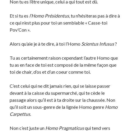
Non tu es l’être unique, celui a qui tout est dû.
Post inutile
Proust
Et si tu es
l’Homo Présidentus
, tu n’hésiteras pas à dire à
Sons
ce qui n’est plus pour toi un semblable « Casse-toi
Sorties cuculturelles
Pov’Con ».
Tavukoi
Vidéos
Alors qu’aie je à te dire, à toi l’Homo
Scientus Infusus
?
Tu as certainement raison cependant l’autre Homo que
tu as en face de toi est composé de la même façon que
toi de chair, d’os et d’un coeur comme toi.
C’est celui qui ne dit jamais rien, qui se laisse passer
devant à la caisse du supermarché, qui te cède le
passage alors qu’il est à ta droite sur la chaussée. Non
qu’il soit un sous-genre de la lignée Homo genre
Homo
Carpettus
.
Non c’est juste un
Homo Pragmaticus
qui tend vers