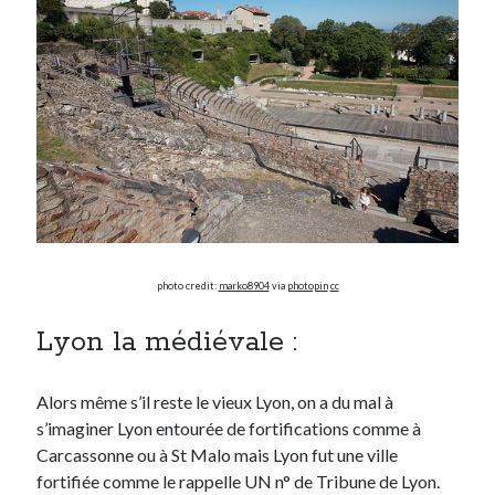
On parle de quoi ?
A Lyon
Bon plan du dimanche
Coup de coeur
Daddy
Engagé
Geek
Green
Humeur
photo credit:
marko8904
via
photopin
cc
Lectures
Lyon
Lyon la médiévale :
Lyon à Livre Ouvert
Mini-monsieur
Alors même s’il reste le vieux Lyon, on a du mal à
Non classé
s’imaginer Lyon entourée de fortifications comme à
Parole de Follower
Carcassonne ou à St Malo mais Lyon fut une ville
Patchwork
fortifiée comme le rappelle UN n° de Tribune de Lyon.
Photos