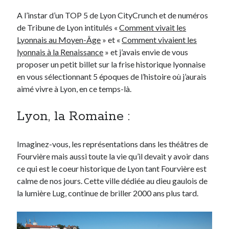
A l’instar d’un TOP 5 de Lyon CityCrunch et de numéros
de Tribune de Lyon intitulés «
Comment vivait les
Derniers Commentaires
Lyonnais au Moyen-Âge
» et «
Comment vivaient les
Entretien ménager
dans
T’as vu quoi ? #52
lyonnais à la Renaissance
» et j’avais envie de vous
JF
dans
C’était pas mieux avant… à Lyon
proposer un petit billet sur la frise historique lyonnaise
littlecelt
dans
Comment j’ai opéré ma vélorution toute personnelle
en vous sélectionnant 5 époques de l’histoire où j’aurais
Anthony
dans
Comment j’ai opéré ma vélorution toute personnelle
aimé vivre à Lyon, en ce temps-là.
Renaud Ducher
dans
Comment j’ai opéré ma vélorution toute
personnelle
Lyon, la Romaine :
Commentaires récents
Imaginez-vous, les représentations dans les théâtres de
Fourvière mais aussi toute la vie qu’il devait y avoir dans
Entretien ménager
dans
T’as vu quoi ? #52
ce qui est le coeur historique de Lyon tant Fourvière est
JF
dans
C’était pas mieux avant… à Lyon
calme de nos jours. Cette ville dédiée au dieu gaulois de
littlecelt
dans
Comment j’ai opéré ma vélorution toute personnelle
la lumière Lug, continue de briller 2000 ans plus tard.
Anthony
dans
Comment j’ai opéré ma vélorution toute personnelle
Renaud Ducher
dans
Comment j’ai opéré ma vélorution toute
personnelle