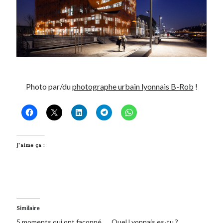
Photo par/du
photographe urbain lyonnais B-Rob
!
J’aime ça :
Similaire
5 moments qui ont façonné
Quel Lyonnais es-tu ?