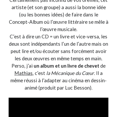
artiste (et son groupe) a aussi la bonne idée
On parle de quoi ?
(ou les bonnes idées) de faire dans le
Concept-Album où l’œuvre littéraire se mêle à
A Lyon
l’œuvre musicale.
Bon plan du dimanche
Coup de coeur
C’est à dire un CD = un livre et vice-versa, les
Daddy
deux sont indépendants l’un de l’autre mais on
Engagé
peut lire et/ou écouter sans forcément avoir
Geek
les deux œuvres en même temps en main.
Green
Perso, j’ai
un album et un livre de chevet
de
Humeur
Mathias
, c’est
la Mécanique du Cœur
. Il a
Lectures
Lyon
même réussi à l’adapter au cinéma en dessin-
Lyon à Livre Ouvert
animé (produit par Luc Besson).
Mini-monsieur
Non classé
Parole de Follower
Patchwork
Photos