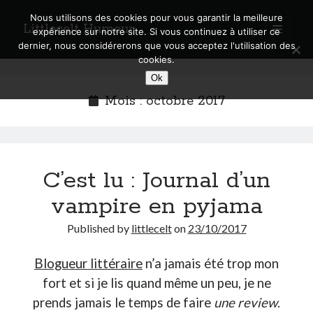
Nous utilisons des cookies pour vous garantir la meilleure
Littlecelt Humeur
open
expérience sur notre site. Si vous continuez à utiliser ce
primary
Sidebar
dernier, nous considérerons que vous acceptez l'utilisation des
menu
cookies.
Recherche sur le blog
Ok
Search
Mois :
octobre 2017
C’est lu : Journal d’un
Derniers articles
vampire en pyjama
Municipales 2026 : Lyon, Métropole et Caluire, mon choix pour l’avenir
Explorez les Chemins Enchantés à Vélo : Aventures Familiales près de
Published by
littlecelt
on
23/10/2017
Lyon !
Quel Lyonnais es-tu, Renaud Ducher ?
Blogueur littéraire
n’a jamais été trop mon
A quand une véritable place pour le vélo à Caluire dans la Métropole de
fort et si je lis quand même un peu, je ne
Lyon ?
Comment je vis ma vie sur un vélo
prends jamais le temps de faire
une review
.