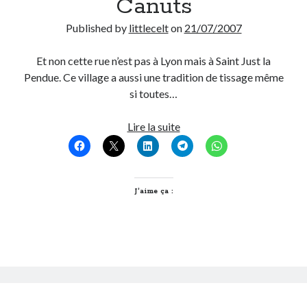
Canuts
Published by
littlecelt
on
21/07/2007
Et non cette rue n’est pas à Lyon mais à Saint Just la
Pendue. Ce village a aussi une tradition de tissage même
si toutes…
Après
Lire la suite
le
boulevard
des
Canuts,
J’aime ça :
la
rue
des
Canuts