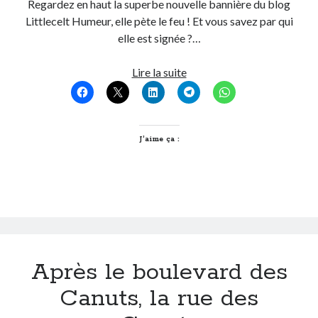
Regardez en haut la superbe nouvelle bannière du blog
Post inutile
Littlecelt Humeur, elle pète le feu ! Et vous savez par qui
Proust
elle est signée ?…
Sons
Sorties cuculturelles
T’as
Lire la suite
Tavukoi
vu
Vidéos
la
bannière?
J’aime ça :
Après le boulevard des
Canuts, la rue des