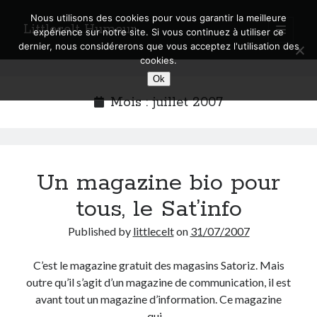
Nous utilisons des cookies pour vous garantir la meilleure
Littlecelt Humeur
open
expérience sur notre site. Si vous continuez à utiliser ce
primary
Sidebar
dernier, nous considérerons que vous acceptez l'utilisation des
menu
cookies.
Recherche sur le blog
Ok
Search
Mois :
juillet 2007
Un magazine bio pour
Derniers articles
tous, le Sat’info
Municipales 2026 : Lyon, Métropole et Caluire, mon choix pour l’avenir
Explorez les Chemins Enchantés à Vélo : Aventures Familiales près de
Published by
littlecelt
on
31/07/2007
Lyon !
Quel Lyonnais es-tu, Renaud Ducher ?
C’est le magazine gratuit des magasins Satoriz. Mais
A quand une véritable place pour le vélo à Caluire dans la Métropole de
outre qu’il s’agit d’un magazine de communication, il est
Lyon ?
avant tout un magazine d’information. Ce magazine
Comment je vis ma vie sur un vélo
qui…