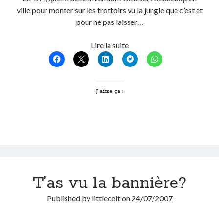
ville pour monter sur les trottoirs vu la jungle que c’est et
pour ne pas laisser…
On parle de quoi ?
A Lyon
A
Lire la suite
Bon plan du dimanche
quoi
Coup de coeur
ça
Daddy
sert?
Engagé
un
J’aime ça :
Geek
4X4
Green
(notamment
Humeur
à
Lectures
lyon)???
Lyon
Lyon à Livre Ouvert
Mini-monsieur
T’as vu la bannière?
Non classé
Parole de Follower
Published by
littlecelt
on
24/07/2007
Patchwork
Photos