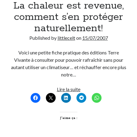
La chaleur est revenue,
comment s’en protéger
naturellement!
Published by
littlecelt
on
15/07/2007
Voici une petite fiche pratique des éditions Terre
Vivante à consulter pour pouvoir rafraîchir sans pour
autant utiliser un climatiseur… et réchauffer encore plus
notre…
La
Lire la suite
chaleur
est
revenue,
comment
J’aime ça :
s’en
protéger