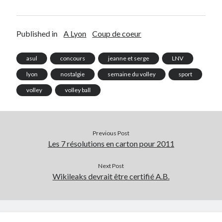
Published in
A Lyon
Coup de coeur
asul
concours
jeanne et serge
LNV
lyon
nostalgie
semaine du volley
sport
volley
volley ball
Previous Post
Les 7 résolutions en carton pour 2011
Next Post
Wikileaks devrait être certifié A.B.