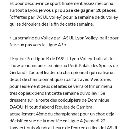
Et pour découvrir ce sport finalement assez méconnu
surtout à Lyon,
je vous propose de gagner 20 places
Derniers Commentaires
(offertes par l’ASUL volley) pour la semaine de du volley
qui se déroulera dès la fin de cette semaine.
Entretien ménager
dans
T’as vu quoi ? #52
JF
dans
C’était pas mieux avant… à Lyon
« La semaine du Volley par l’ASUL Lyon Volley-ball : pour
littlecelt
dans
Comment j’ai opéré ma vélorution toute personnelle
faire un pas vers la Ligue A ! »
Anthony
dans
Comment j’ai opéré ma vélorution toute personnelle
Renaud Ducher
dans
Comment j’ai opéré ma vélorution toute
L’Equipe Pro Ligue B de l’ASUL Lyon Volley-ball fait le
personnelle
show pendant une semaine au Petit Palais des Sports de
Gerland ! L’actuel leader du championnat qui réalise un
début de championnat quasi parfait avec 9 victoires
Commentaires récents
pour seulement deux défaites se verra offrir un menu
Entretien ménager
dans
T’as vu quoi ? #52
très copieux pendant cette semaine du volley ! Se
JF
dans
C’était pas mieux avant… à Lyon
dressera sur la route des coéquipiers de Dominique
littlecelt
dans
Comment j’ai opéré ma vélorution toute personnelle
DAQUIN tout d’abord l’équipe de Cambrai
Anthony
dans
Comment j’ai opéré ma vélorution toute personnelle
actuellement 4ème du championnat pour un choc déjà
Renaud Ducher
dans
Comment j’ai opéré ma vélorution toute
décisif en vue de la montée en Ligue A (samedi 22
personnelle
Janvier), puis viendra l’heure de l’entrée en lice de l’ASUL