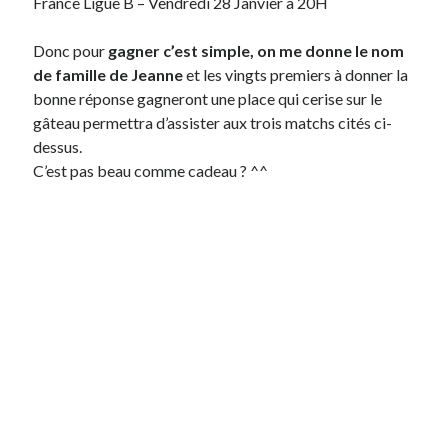
France Ligue B – Vendredi 28 Janvier à 20H
Post inutile
Proust
Donc pour
gagner c’est simple, on me donne le nom
Sons
de famille de Jeanne
et les vingts premiers à donner la
Sorties cuculturelles
bonne réponse gagneront une place qui cerise sur le
Tavukoi
gâteau permettra d’assister aux trois matchs cités ci-
Vidéos
dessus.
C’est pas beau comme cadeau ? ^^