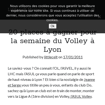
Nous utilisons des cookies pour vous garantir la meilleure
Littlecelt Humeur
open
expérience sur notre site. Si vous continuez à utiliser ce
primary
Sidebar
dernier, nous considérerons que vous acceptez l'utilisation des
menu
cookies.
Recherche sur le blog
Ok
20 places à gagner pour
Search
la semaine du Volley à
Lyon
Published by
littlecelt
on
17/01/2011
Derniers articles
Le saviez-vous ? On connait l’OL, l’ASVEL, il y aussi le
Municipales 2026 : Lyon, Métropole et Caluire, mon choix pour l’avenir
LHC mais l’ASUL ça vous parle quand on parle de sport
Explorez les Chemins Enchantés à Vélo : Aventures Familiales près de
Lyon !
de haut-niveau à Lyon ? Et bien si la nostalgie de
Jeanne
Quel Lyonnais es-tu, Renaud Ducher ?
et Serge
vous titille un peu à vous, enfants du club Do,
A quand une véritable place pour le vélo à Caluire dans la Métropole de
sachez qu’à Lyon un club est en train de monter, monter
Lyon ?
vers la Ligue A (1ère division) en Volley,
l’ASUL Volley
.
Comment je vis ma vie sur un vélo