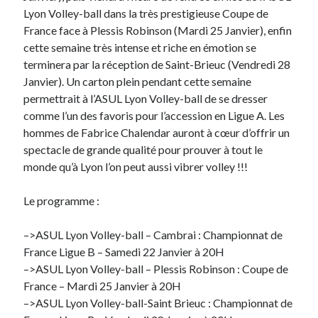
Lyon Volley-ball dans la très prestigieuse Coupe de
France face à Plessis Robinson (Mardi 25 Janvier), enfin
On parle de quoi ?
cette semaine très intense et riche en émotion se
A Lyon
terminera par la réception de Saint-Brieuc (Vendredi 28
Bon plan du dimanche
Janvier). Un carton plein pendant cette semaine
Coup de coeur
permettrait à l’ASUL Lyon Volley-ball de se dresser
Daddy
comme l’un des favoris pour l’accession en Ligue A. Les
Engagé
hommes de Fabrice Chalendar auront à cœur d’offrir un
Geek
spectacle de grande qualité pour prouver à tout le
Green
monde qu’à Lyon l’on peut aussi vibrer volley !!!
Humeur
Lectures
Le programme :
Lyon
Lyon à Livre Ouvert
–>ASUL Lyon Volley-ball – Cambrai : Championnat de
Mini-monsieur
France Ligue B – Samedi 22 Janvier à 20H
Non classé
–>ASUL Lyon Volley-ball – Plessis Robinson : Coupe de
Parole de Follower
France – Mardi 25 Janvier à 20H
Patchwork
–>ASUL Lyon Volley-ball-Saint Brieuc : Championnat de
Photos