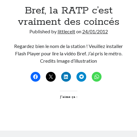
Bref, la RATP c’est
Derniers Commentaires
vraiment des coincés
Entretien ménager
dans
T’as vu quoi ? #52
Published by
littlecelt
on
24/01/2012
JF
dans
C’était pas mieux avant… à Lyon
littlecelt
dans
Comment j’ai opéré ma vélorution toute personnelle
Regardez bien le nom de la station ! Veuillez installer
Anthony
dans
Comment j’ai opéré ma vélorution toute personnelle
Flash Player pour lire la vidéo Bref. J’ai pris le métro.
Renaud Ducher
dans
Comment j’ai opéré ma vélorution toute
Credits Image d’illustration
personnelle
Commentaires récents
Entretien ménager
dans
T’as vu quoi ? #52
J’aime ça :
JF
dans
C’était pas mieux avant… à Lyon
littlecelt
dans
Comment j’ai opéré ma vélorution toute personnelle
Anthony
dans
Comment j’ai opéré ma vélorution toute personnelle
Renaud Ducher
dans
Comment j’ai opéré ma vélorution toute
personnelle