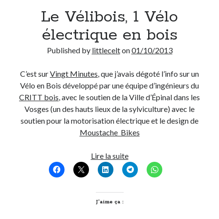
Le Vélibois, 1 Vélo
Derniers Commentaires
électrique en bois
Entretien ménager
dans
T’as vu quoi ? #52
Published by
littlecelt
on
01/10/2013
JF
dans
C’était pas mieux avant… à Lyon
littlecelt
dans
Comment j’ai opéré ma vélorution toute personnelle
C’est sur
Vingt Minutes
, que j’avais dégoté l’info sur un
Anthony
dans
Comment j’ai opéré ma vélorution toute personnelle
Vélo en Bois développé par une équipe d’ingénieurs du
Renaud Ducher
dans
Comment j’ai opéré ma vélorution toute
CRITT bois
, avec le soutien de la Ville d’Épinal dans les
personnelle
Vosges (un des hauts lieux de la sylviculture) avec le
soutien pour la motorisation électrique et le design de
Moustache Bikes
Commentaires récents
Entretien ménager
dans
T’as vu quoi ? #52
Le
Lire la suite
JF
dans
C’était pas mieux avant… à Lyon
Vélibois,
littlecelt
dans
Comment j’ai opéré ma vélorution toute personnelle
1
Anthony
dans
Comment j’ai opéré ma vélorution toute personnelle
Vélo
Renaud Ducher
dans
Comment j’ai opéré ma vélorution toute
électrique
J’aime ça :
personnelle
en