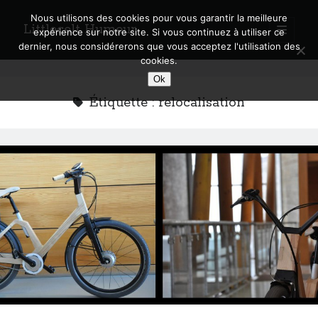
Nous utilisons des cookies pour vous garantir la meilleure
Littlecelt Humeur
open
expérience sur notre site. Si vous continuez à utiliser ce
primary
Sidebar
dernier, nous considérerons que vous acceptez l'utilisation des
menu
cookies.
Recherche sur le blog
Ok
Search
Étiquette :
relocalisation
Derniers articles
Municipales 2026 : Lyon, Métropole et Caluire, mon choix pour l’avenir
Explorez les Chemins Enchantés à Vélo : Aventures Familiales près de
Lyon !
Quel Lyonnais es-tu, Renaud Ducher ?
A quand une véritable place pour le vélo à Caluire dans la Métropole de
Lyon ?
Comment je vis ma vie sur un vélo