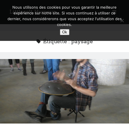
Nous utilisons des cookies pour vous garantir la meilleure
Littlecelt Humeur
open
expérience sur notre site. Si vous continuez à utiliser ce
primary
Sidebar
dernier, nous considérerons que vous acceptez l'utilisation des
menu
cookies.
Recherche sur le blog
Ok
Search
Étiquette :
paysage
Derniers articles
Municipales 2026 : Lyon, Métropole et Caluire, mon choix pour l’avenir
Explorez les Chemins Enchantés à Vélo : Aventures Familiales près de
Lyon !
Quel Lyonnais es-tu, Renaud Ducher ?
A quand une véritable place pour le vélo à Caluire dans la Métropole de
Lyon ?
Comment je vis ma vie sur un vélo