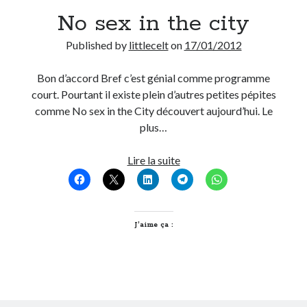
No sex in the city
Derniers Commentaires
Published by
littlecelt
on
17/01/2012
Entretien ménager
dans
T’as vu quoi ? #52
JF
dans
C’était pas mieux avant… à Lyon
Bon d’accord Bref c’est génial comme programme
littlecelt
dans
Comment j’ai opéré ma vélorution toute personnelle
court. Pourtant il existe plein d’autres petites pépites
Anthony
dans
Comment j’ai opéré ma vélorution toute personnelle
comme No sex in the City découvert aujourd’hui. Le
Renaud Ducher
dans
Comment j’ai opéré ma vélorution toute
plus…
personnelle
No
Lire la suite
sex
Commentaires récents
in
the
Entretien ménager
dans
T’as vu quoi ? #52
city
J’aime ça :
JF
dans
C’était pas mieux avant… à Lyon
littlecelt
dans
Comment j’ai opéré ma vélorution toute personnelle
Anthony
dans
Comment j’ai opéré ma vélorution toute personnelle
Renaud Ducher
dans
Comment j’ai opéré ma vélorution toute
personnelle