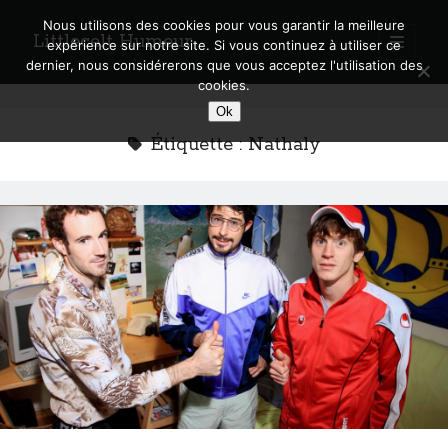
Nous utilisons des cookies pour vous garantir la meilleure
Littlecelt Humeur
open
expérience sur notre site. Si vous continuez à utiliser ce
primary
Sidebar
dernier, nous considérerons que vous acceptez l'utilisation des
menu
cookies.
Recherche sur le blog
Ok
Search
Étiquette :
Nathaly
Derniers articles
Municipales 2026 : Lyon, Métropole et Caluire, mon choix pour l’avenir
Explorez les Chemins Enchantés à Vélo : Aventures Familiales près de
Lyon !
Quel Lyonnais es-tu, Renaud Ducher ?
A quand une véritable place pour le vélo à Caluire dans la Métropole de
Lyon ?
Comment je vis ma vie sur un vélo